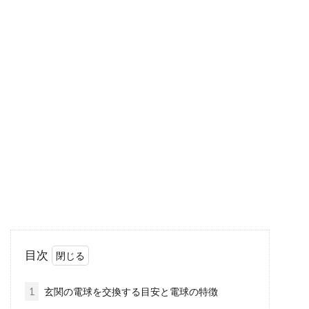
石膏ボードにはられた壁紙のはがし
方！おすすめの壁紙とは
インテリアの模様替えをすると、お部屋のイメ
ージが大きく変わって、気分もウキウキしてき
ます。特...
カーテンサイズの基本の測り方・長
さの目安はどれくらい？
カーテンを購入する際に、まずは、どれくらい
目次
のカーテンサイズがいいのか把握しなくてはい
けません。...
1
玄関の電球を交換する目安と電球の特徴