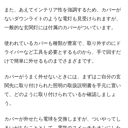
また、あえてインテリア性を強調するため、カバーが
自宅のコンクリート壁に空けたネジ
ないダウンライトのような電灯も見受けられますが、
穴を埋める様々な方法！
一般的な玄関灯には付属のカバーがついています。
ご家庭のコンクリート壁、または床に空いた
使われているカバーも種類が豊富で、取り外すのにド
穴、その穴を作った理由は様々でしょう。棚な
どを取り付...
ライバーなど工具を必要とするものから、手で回すだ
けで簡単に外せるものまでさまざまです。
機能性も抜群！シーリングファンを
カバーがうまく外せないときには、まずはご自分の玄
新築に取り付けよう！
関先に取り付けられた照明の取扱説明書を手元に置い
て、どのように取り付けられているか確認しましょ
シーリングファンといえば、天井からくるくる
う。
回るファンのことです。よくおしゃれなカフェ
などに取り付...
カバーが外せたら電球を交換しますが、ついやってし
まいがちなこととして、電気のスイッチをオンにした