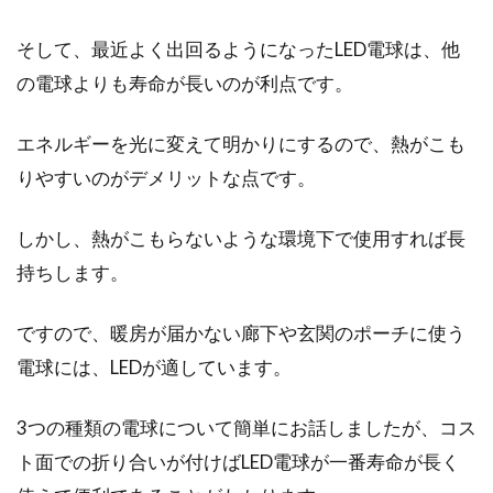
そして、最近よく出回るようになったLED電球は、他
キッチンメーカーの特徴を知ってお
の電球よりも寿命が長いのが利点です。
しゃれなキッチンを選ぼう
エネルギーを光に変えて明かりにするので、熱がこも
新しく家を建てる時、またリフォームする時
に、キッチンのメーカーをどのような基準で選
りやすいのがデメリットな点です。
んでいますか？...
しかし、熱がこもらないような環境下で使用すれば長
持ちします。
ガス圧式・油圧式の椅子が上がらな
い！修理は可能？不可能？
ですので、暖房が届かない廊下や玄関のポーチに使う
電球には、LEDが適しています。
デスクワークで使用することの多い、クルクル
と回転できる椅子。レバーひとつで高さが調節
3つの種類の電球について簡単にお話しましたが、コス
できて便...
ト面での折り合いが付けばLED電球が一番寿命が長く