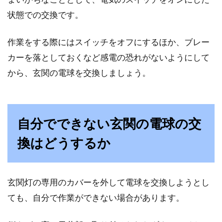
状態での交換です。
インテリアにポスターは高レベル？
フレームの選び方と飾り方
作業をする際にはスイッチをオフにするほか、ブレー
カーを落としておくなど感電の恐れがないようにして
ポスターは、誰でも気軽に飾ることができるア
から、玄関の電球を交換しましょう。
イテムで、ぐっとおしゃれなインテリアを演出
してくれます...
自分でできない玄関の電球の交
ベッドサイドランプはこれで決ま
換はどうするか
り！私だけのおしゃれ空間！
ベッドサイドのランプは、心を落ち着かせ、眠
玄関灯の専用のカバーを外して電球を交換しようとし
気を誘い、心地よい時間をつくってくれるアイ
テムの1つと言え...
ても、自分で作業ができない場合があります。