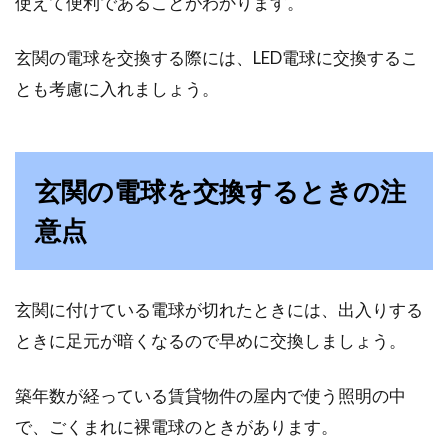
使えて便利であることがわかります。
新築の家具や寝具をお得に！引っ越
玄関の電球を交換する際には、LED電球に交換するこ
しにかかる予算はいくら？
とも考慮に入れましょう。
新しい住まいを建てる際、さまざまな費用がか
かりますよね。設計費や工事費はもちろんです
が、引っ...
玄関の電球を交換するときの注
意点
ウォシュレットを設置するトイレが
コンセントなしの場合は
玄関に付けている電球が切れたときには、出入りする
ときに足元が暗くなるので早めに交換しましょう。
毎日必ず使用するトイレにウォシュレットがな
い、というご家庭もあるでしょう。特に賃貸物
築年数が経っている賃貸物件の屋内で使う照明の中
件や...
で、ごくまれに裸電球のときがあります。