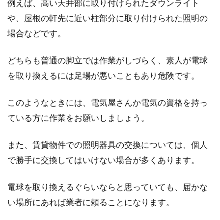
例えば、高い天井部に取り付けられたダウンライト
や、屋根の軒先に近い柱部分に取り付けられた照明の
インテリアにお花を！お手入れ不要
場合などです。
フェイクフラワーのご紹介
どちらも普通の脚立では作業がしづらく、素人が電球
自分の好きな物に囲まれたインテリア空間。そ
こにお花を添えると、一気に優しくおしゃれな
を取り換えるには足場が悪いこともあり危険です。
空間...
このようなときには、電気屋さんか電気の資格を持っ
ている方に作業をお願いしましょう。
賃貸の電気が切れたら、交換は誰が
する？電気交換の注意点
また、賃貸物件での照明器具の交換については、個人
で勝手に交換してはいけない場合が多くあります。
賃貸に住んでいれば、いずれ起こるであろう電
球の電気切れ。この場合は、大家さんに頼む
電球を取り換えるぐらいならと思っていても、届かな
か、自分でする...
い場所にあれば業者に頼ることになります。