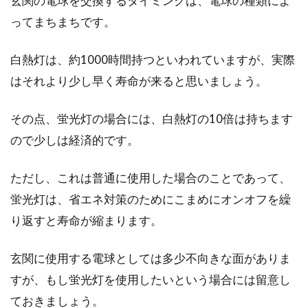
玄関の電球を交換するタイミングは、電球の種類によ
ってまちまちです。
ledテープを取り付け！間接照明の素
敵なお部屋に大変身！！
白熱灯は、約1000時間持つといわれていますが、実際
はそれより少し早く寿命が来ると思いましょう。
色々こだわって考えたインテリア、住み始めは
満足していたのに、目が慣れてきてここのとこ
その点、蛍光灯の場合には、白熱灯の10倍は持ちます
ろなんだかパッと...
ので少しは経済的です。
ただし、これは普通に使用した場合のことであって、
ハイターでキッチン用品も衣類も真
蛍光灯は、省エネ対策のためにこまめにオンオフを繰
っ白に！種類や注意点
り返すと寿命が縮まります。
ワイシャツの襟や汚れた靴下の衣類、汚れが落
玄関に使用する電球としては多少不向きな面がありま
ちないまな板やコップなどの食器など、ハイタ
ーは真っ白できれ...
すが、もし蛍光灯を使用したいという場合には留意し
ておきましょう。