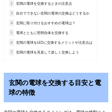
2
玄関の電球を交換するときの注意点
靴下などの衣類の洗濯での毛玉を防
3
自分でできない玄関の電球の交換はどうするか
ごう！正しい洗濯方法は？
4
玄関に取り付けるおすすめの電球は？
5
電球とともに照明自体を交換する
靴下やセーターなどの衣類には、どうしても毛
玉が付きものです。しかし、洗濯方法を一工夫
6
玄関の電球をLEDに交換するメリットや注意点は
すると毛...
7
玄関の電球を見直して楽しく交換しよう
おしゃれにpcのデスク周りとお部屋
をレイアウトするコツは？
玄関の電球を交換する目安と電
みなさんのデスクにあるpcの周りは、きちんと
球の特徴
整理整頓されていておしゃれにレイアウトされ
ていますか！？...