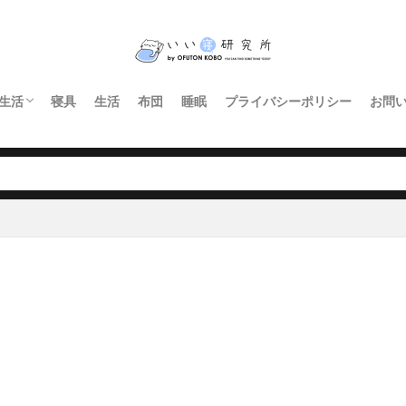
生活
寝具
生活
布団
睡眠
プライバシーポリシー
お問
インテリア・家具
暮らし
照明
キッチン