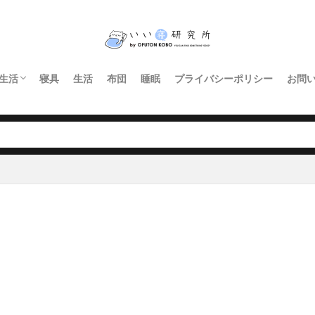
生活
寝具
生活
布団
睡眠
プライバシーポリシー
お問
インテリア・家具
暮らし
照明
キッチン