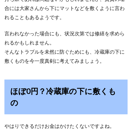
合には大家さんから下にマットなどを敷くように言わ
一気におしゃれ空間！トイレインテ
れることもあるようです。
リアのデザインに注目！
言われなかった場合にも、状況次第では修繕を求めら
家の顔になる玄関やリビングのインテリアにこ
れるかもしれません。
だわっている方は多いことでしょう。しかし、
そんなトラブルを未然に防ぐためにも、冷蔵庫の下に
トイ...
敷くものを今一度真剣に考えてみましょう。
コンクリート壁もネジで固定してお
ほぼ0円？冷蔵庫の下に敷くも
しゃれな部屋作り！
の
鉄筋コンクリート造のマンションの壁は、コン
クリートか、石膏ボードかのどちらかになりま
す。...
やはりできるだけお金はかけたくないですよね。