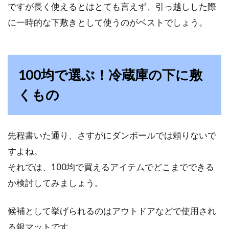
ですが長く使えるとはとても言えず、引っ越しした際
に一時的な下敷きとして使うのがベストでしょう。
苦手なミシンでガタガタ縫い目！ど
うすれば真っ直ぐ縫える？
ミシンが苦手という方、いらっしゃいますよ
100均で選ぶ！冷蔵庫の下に敷
ね。まっすぐ縫いたくても、どうしてもガタガ
くもの
タの縫い目...
先程書いた通り、さすがにダンボールでは頼りないで
部屋の天井にカビが！！カビの掃除
すよね。
方法をご紹介！
それでは、100均で買えるアイテムでどこまでできる
ジメジメとした梅雨時や結露が付く寒い冬の窓
か検討してみましょう。
ガラスの近くの壁って、なんだか湿っぽくない
ですか？...
候補として挙げられるのはアウトドアなどで使用され
る銀マットです。