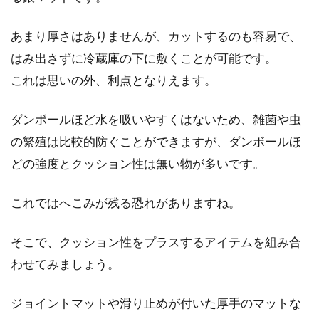
賃貸の1人暮らしでも楽しめる！壁
あまり厚さはありませんが、カットするのも容易で、
を上手に使ったインテリア
はみ出さずに冷蔵庫の下に敷くことが可能です。
これは思いの外、利点となりえます。
実家を出て賃貸住宅での1人暮らしを始めてみ
ると、不便なことや不満はたくさん出てくるも
ダンボールほど水を吸いやすくはないため、雑菌や虫
のですよね。...
の繁殖は比較的防ぐことができますが、ダンボールほ
どの強度とクッション性は無い物が多いです。
インテリアコーディネートのコツ！
これではへこみが残る恐れがありますね。
リビングをおしゃれ空間に
そこで、クッション性をプラスするアイテムを組み合
リビングは、家族が集まったりくつろいだりす
わせてみましょう。
る重要な場所です。そんなリビングのインテリ
アコ...
ジョイントマットや滑り止めが付いた厚手のマットな