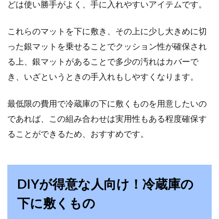
どは使い勝手がよく、手に入れやすいアイテムです。
キッチン窓にぴったり合うカーテン
これらのマットを下に敷き、その上に少し大きめに切
を紹介！選び方も解説
った銀マットを乗せることでクッション性が確保され
る上、銀マットがあることで多少の汚れはカバーで
家で気軽に買えるネット通販では、キッチンの
窓に合うおしゃれなカーテンが数多く取り揃え
き、いざというときの手入れもしやすくなります。
られています...
最低限の費用で冷蔵庫の下に敷くものを用意したいの
であれば、この組み合わせは実用性もある程度確保す
ることができるため、おすすめです。
DIYが得意な人向け！冷蔵庫の
下に敷くもの