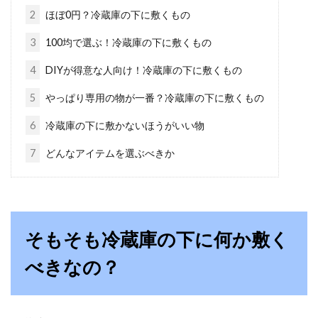
2
ほぼ0円？冷蔵庫の下に敷くもの
ペットと暮らす快適なインテリア
3
100均で選ぶ！冷蔵庫の下に敷くもの
は？リビングを憩いの空間に
4
DIYが得意な人向け！冷蔵庫の下に敷くもの
5
やっぱり専用の物が一番？冷蔵庫の下に敷くもの
大切なペットと同じ空間で過ごしたいのは、飼
い主の方に共通する思いではないでしょうか。
6
冷蔵庫の下に敷かないほうがいい物
できれば...
7
どんなアイテムを選ぶべきか
すっきり解決！古いテレビは電気屋
さんで引き取りOK
そもそも冷蔵庫の下に何か敷く
古くなって使わなくなったテレビが、物置の中
べきなの？
に置かれたままになっている・・・そんなこと
はありませんか？...