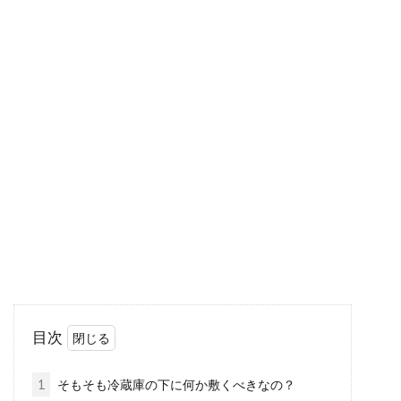
悩んだらまずカーテンから！おしゃ
れな部屋を作ってみよう！
部屋の中でもカーテンは一番目に入りやすく、
広い範囲を占めるアイテムになります。おしゃ
れな部屋...
キッチンの背面収納を隠すアイデア
やおすすめ背面収納を紹介
キッチンは、家電や調理器具といったものが多
目次
い場所であるため、生活感が出やすいです。そ
こで、キ...
1
そもそも冷蔵庫の下に何か敷くべきなの？