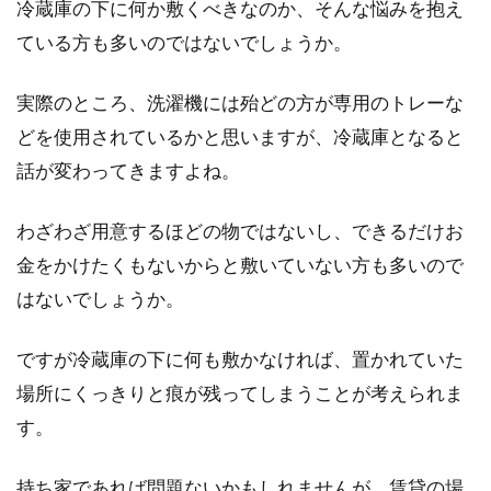
冷蔵庫の下に何か敷くべきなのか、そんな悩みを抱え
ている方も多いのではないでしょうか。
蛍光灯が点滅する！ledに変えるとき
に気を付けるべき事
実際のところ、洗濯機には殆どの方が専用のトレーな
どを使用されているかと思いますが、冷蔵庫となると
蛍光灯が点滅していると、とても気になります
話が変わってきますよね。
ね。早く取り換えたくなりますが、「これを機
にl...
わざわざ用意するほどの物ではないし、できるだけお
金をかけたくもないからと敷いていない方も多いので
はないでしょうか。
ベランダ置きの洗濯機を使う常識的
な時間はいつ？
ですが冷蔵庫の下に何も敷かなければ、置かれていた
場所にくっきりと痕が残ってしまうことが考えられま
新しくお部屋を探すとき、キッチンやバスルー
ムなどの水回りについて気にする方は多いと思
す。
いますが、洗濯置...
持ち家であれば問題ないかもしれませんが、賃貸の場