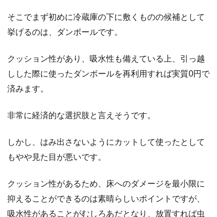
そこでまず初めに冷蔵庫の下に敷くものの候補として
1DKの暮らし！ダイニングキッチン
挙げるのは、ダンボールです。
のレイアウトはどうする？
クッション性があり、吸水性も備えている上、引っ越
1DKのお部屋には、メインルームとダイニング
しした際に使ったダンボールを再利用すれば実質0円で
キッチンがありますが、部屋数が少ないことか
済みます。
らレイアウ...
非常に経済的な選択肢と言えそうです。
コンセントから発火・火事！原因は
しかし、はみ出さないようにカットして使ったとして
お布団？発火理由を解析
もやや見た目が悪いです。
よくニュースなどで火事の話題を聞きますよ
クッション性があるため、床へのダメージを最小限に
ね。その火事の理由の1/3がコンセントでの発
火という...
抑えることができるのは素晴らしいポイントですが、
吸水性があることがむしろあだとなり、放置すれば虫