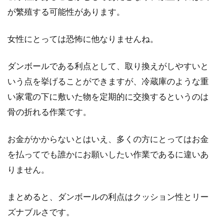
が繁殖する可能性があります。
蛍光灯の気になる点滅！グロー球な
女性にとっては恐怖に他なりませんね。
しの蛍光灯は点滅しない？
ダンボールである利点として、取り換えがしやすいと
蛍光灯のスイッチを入れて、点滅しないですぐ
に明るくなったら、それはグロー球なしの蛍光
いう点を挙げることができますが、冷蔵庫のような重
灯かもしれま...
い家電の下に敷いた物を定期的に交換するというのは
骨の折れる作業です。
お部屋を手軽にアレンジできる！
お金がかからないとはいえ、多くの方にとってはお金
100均一のアイテムを紹介
を払ってでも誰かにお願いしたい作業であるに違いあ
りません。
お部屋を低予算で手軽にアレンジでき、おすす
めなのが100均一ショップのアイテムです。最
まとめると、ダンボールの利点はクッション性とリー
近...
ズナブルさです。