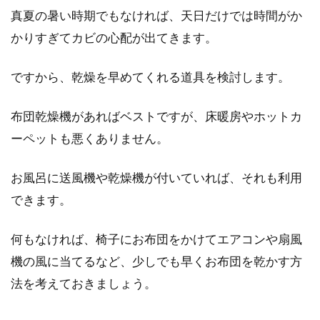
真夏の暑い時期でもなければ、天日だけでは時間がか
皆さんはお布団を保管する際には、どのような
かりすぎてカビの心配が出てきます。
収納袋を使用されていますか？保管となると、
風通しや...
ですから、乾燥を早めてくれる道具を検討します。
布団乾燥機があればベストですが、床暖房やホットカ
寒い時期の快眠方法！身体に無理な
ーペットも悪くありません。
く、お布団から出るには？
お風呂に送風機や乾燥機が付いていれば、それも利用
寒い時期、身体が冷えて寝付けなかったり、寒
できます。
くて夜中に目が覚めてしまうことはありません
か？寒いから...
何もなければ、椅子にお布団をかけてエアコンや扇風
機の風に当てるなど、少しでも早くお布団を乾かす方
法を考えておきましょう。
古いお布団の引き取り方法教えま
す！無料から有料まで6選！