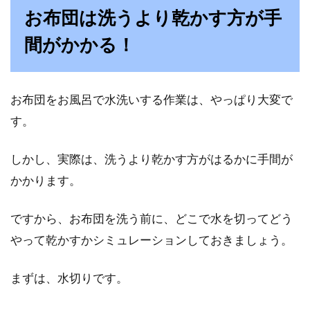
お布団は洗うより乾かす方が手
お布団を限られたスペースにどう収納したら良
間がかかる！
いか、悩んだ経験がある方も多いかと思いま
す。ま...
お布団をお風呂で水洗いする作業は、やっぱり大変で
す。
お布団の収納はマンションではどう
してる？圧縮袋の使用方法
しかし、実際は、洗うより乾かす方がはるかに手間が
かかります。
お布団って、狭い住居では保管場所に困りすよ
ね。季節によって使わなくなったお布団は、来
ですから、お布団を洗う前に、どこで水を切ってどう
客用を含...
やって乾かすかシミュレーションしておきましょう。
まずは、水切りです。
お布団の処分方法とは？小さく切る
と燃えるゴミに出せる？