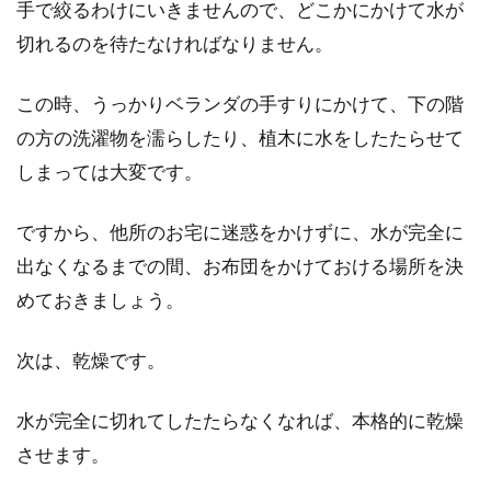
手で絞るわけにいきませんので、どこかにかけて水が
切れるのを待たなければなりません。
使わなくなったお布団を処分したいと思った
ら、粗大ゴミに出すのが一般的です。しかし、
この時、うっかりベランダの手すりにかけて、下の階
粗大ゴ...
の方の洗濯物を濡らしたり、植木に水をしたたらせて
しまっては大変です。
コンセントから発火・火事！原因は
ですから、他所のお宅に迷惑をかけずに、水が完全に
お布団？発火理由を解析
出なくなるまでの間、お布団をかけておける場所を決
よくニュースなどで火事の話題を聞きますよ
めておきましょう。
ね。その火事の理由の1/3がコンセントでの発
火という...
次は、乾燥です。
水が完全に切れてしたたらなくなれば、本格的に乾燥
お布団の収納袋にはどんな種類があ
させます。
る？おすすめの収納袋は？