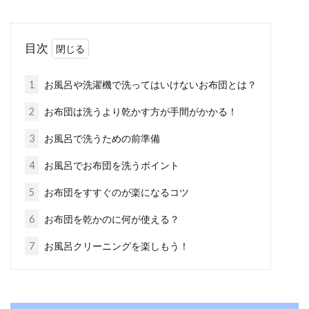
ズルでも十分ゴミは取れる
お布団のホコリやダニを取り除くのに、布団を
目次
掃除機にかけることは効果的です。そもそも、
ダニやホ...
1
お風呂や洗濯機で洗ってはいけないお布団とは？
2
お布団は洗うより乾かす方が手間がかかる！
お布団やシーツの破れを直そう！補
3
お風呂で洗うための前準備
修方法・縫い方をご紹介
4
お風呂でお布団を洗うポイント
5
お布団をすすぐのが楽になるコツ
長く同じ寝具を使っていると、シーツや敷布団
が破れてきてしまいます。お布団の破れはその
6
お布団を乾かのに何が使える？
ままにし...
7
お風呂クリーニングを楽しもう！
お布団はコインランドリーで洗濯可