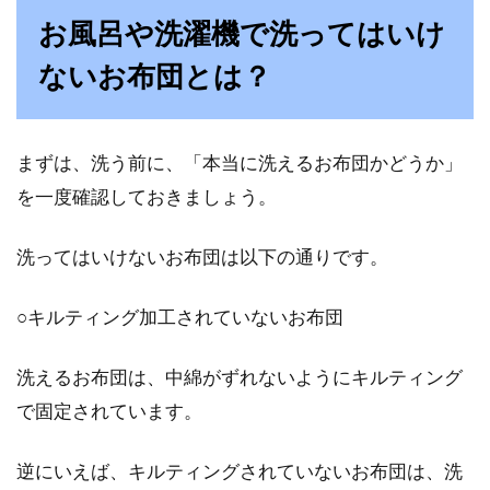
能！洗い方と注意点とは
お風呂や洗濯機で洗ってはいけ
コインランドリーでお布団が洗えるのは、もは
ないお布団とは？
や常識です。ここなら、毎晩汗を吸って汚れて
いるお布...
まずは、洗う前に、「本当に洗えるお布団かどうか」
を一度確認しておきましょう。
お布団はどうやって収納する？ブロ
グで話題の収納術
洗ってはいけないお布団は以下の通りです。
ボリュームがあり、かさばるお布団は、収納に
○キルティング加工されていないお布団
困ってしまいます。特に、収納スペースの少な
いお部屋...
洗えるお布団は、中綿がずれないようにキルティング
で固定されています。
布団クリーニングをするなら宅配サ
逆にいえば、キルティングされていないお布団は、洗