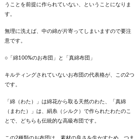
ービスが便利で安い！？
うことを前提に作られていない、ということになりま
す。
布団クリーニングをしたことはありますか？毎
日使用するうちに、お布団には目に見えない汚
無理に洗えば、中の綿が片寄ってしまいますので要注
れがたま...
意です。
○「綿100%のお布団」と「真綿布団」
綿布団って家で洗えるの？ポリエス
テル布団の洗濯方法って？
キルティングされていないお布団の代表格が、この2つ
です。
よく使用されている素材のお布団と言えば、綿
とポリエステル素材のお布団ですが、自分で洗
「綿（わた）」は綿花から取る天然のわた、「真綿
濯する場合は、ど...
（まわた）」は、絹糸（シルク）で作られたわたのこ
とで、どちらも伝統的な高級布団です。
ウールのお布団にダニを寄せ付けな
この2種類のお布団は、素材の良さを生かすため、つま
い！お布団のダニ対策