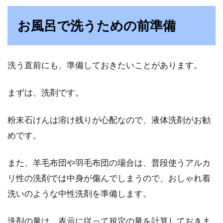
お風呂で洗うための前準備
お布団を新しく買い換える時、古いお布団をど
のように処分するのか迷いますよね。自治体の
ごみ回収...
洗う直前にも、準備しておきたいことがあります。
お布団についた血液は洗濯で消え
まずは、洗剤です。
る？感染する病気はある？
粉末石けんは溶け残りが心配なので、液体洗剤がお勧
怪我をしている時など、そのままお布団に入っ
めです。
てしまい、朝起きるとお布団に血液が付
着・・・なんて経験、あ...
また、羊毛布団や羽毛布団の場合は、普段使うアルカ
リ性の洗剤では中身が傷んでしまうので、おしゃれ着
洗いのような中性洗剤を準備します。
洗剤の量は、表示に従って規定の量を計算しておきま