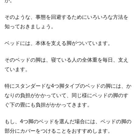
か。
畳交換は貸主or借主どちらの負担？
そのような、事態を回避するためにいろいろな方法を
賃貸契約書は要チェック！
知っておきましょう。
賃貸住宅の畳交換は、入居されている方か大家
さんのどちらが負担するのでしょうか！？和室
ベッドには、本体を支える脚がついています。
がある賃貸に...
そのベッドの脚は、寝ている人の全体重を毎日、支え
ています。
ベッドと敷布団はどちらが最適か？
特にスタンダードな4つ脚タイプのベッドの脚には、か
2つの違いを見ながら検証
なりの負担がかかっていて、同じ様にベッドの脚のす
寝具というと、ベッドか敷布団かに分かれます
ぐ下の畳にも負担がかかってきます。
よね。日本では昔、敷布団を利用するのが一般
的でした...
もし、4つ脚のベッドを選んだ場合には、ベッドの脚の
部分にカバーをつけることをおすすめします。