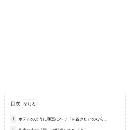
車をマットブラックに塗装する方
法！車中で快適に眠るには？
車を個性的にして目立たせたいなら、マットブ
ラックの艶消し塗装がおすすめです！クールで
かっこい...
畳の上にベッドを置きたい！カビの
対策になる！？
賃貸やお家の和室の畳の上にベッドを置きたい
目次
と思っている人は、意外に多くいます。しか
し、実際に...
1
ホテルのように和室にベッドを置きたいのなら…