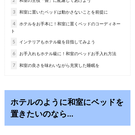
2
和室の主役「畳」に配慮してあげよう
布団クリーナー選びに困ったら、シ
3
和室に置いたベッドは動かさないことを前提に
ャープをチェックしよう！
4
ホテルをお手本に！和室に置くベッドのコーディネー
ト
梅雨に入るこれからの時期、なかなかお布団を
5
インテリアもホテル級を目指してみよう
干せない日も多くなります。また、ベッド派の
人やベビ...
6
お手入れもホテル級に！和室のベッドお手入れ方法
7
和室の良さを味わいながら充実した睡眠を
机の塗装がはげた時の対処法、かし
こく手軽に補修しよう！
ホテルのように和室にベッドを
みなさんが子どもの頃に使っていた机はいま、
どのような状況ですか？傷やいたずら書き、シ
置きたいのなら…
ールを貼...