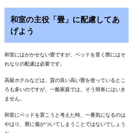
ベッドとソファを配置するレイアウ
和室の主役「畳」に配慮してあ
トを紹介！必要な広さは？
げよう
お部屋にベッドとソファを両方置きたいと考え
たとき、どのようなレイアウトにすると良いの
でしょうか？...
和室にはかかせない畳ですが、ベッドを置く際にはそ
れなりの配慮は必要です。
可愛いペットの睡眠を快適に！ベッ
高級ホテルなどは、質の良い高い畳を使っているとこ
ドを安いコストで作ろう！
ろも多いのですが、一般家庭では、そう簡単にはいき
ません。
犬や猫、うさぎやハムスター、中には爬虫類や
珍しい動物など、家族の一員としてペットを飼
和室にベッドを置こうと考えた時、一番気になるのは
っている人も...
やはり、畳に傷がついてしまうことではないでしょう