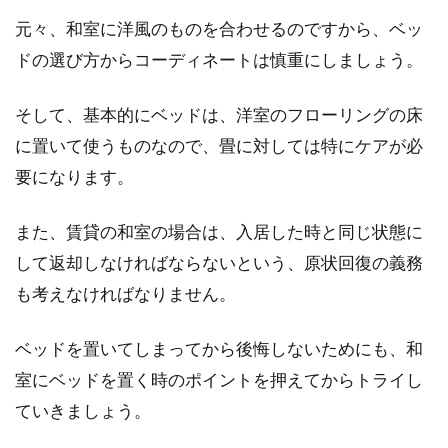
元々、和室に洋風のものを合わせるのですから、ベッ
寝る部屋の電気は何色を選ぶ！？睡
ドの選び方からコーディネートは慎重にしましょう。
眠にも影響する照明の色
そして、基本的にベッドは、洋室のフローリングの床
照明は自分好みの部屋を演出する上で欠かせな
いものです。それぞれの照明の色はインテリア
に置いて使うものなので、畳に対しては特にケアが必
として部...
要になります。
また、賃貸の和室の場合は、入居した時と同じ状態に
アメリカンヴィンテージスタイルに
して返却しなければならないという、原状回復の義務
おすすめのカーテン特集！
も考えなければなりません。
数あるアメリカンインテリアの中でも、人気が
ベッドを置いてしまってから後悔しないためにも、和
高いテイストは「ヴィンテージ」です。重厚感
室にベッドを置く時のポイントを押えてからトライし
のある家...
ていきましょう。