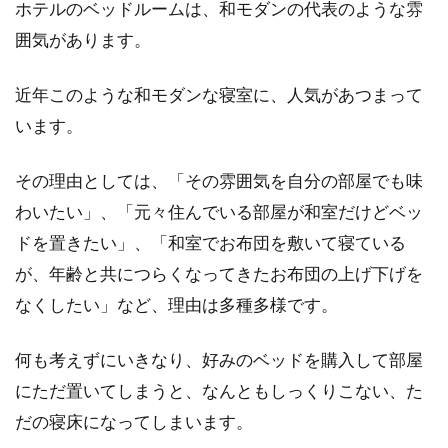
ホテルのベッドルームは、和モダンの代表のような雰
キッチン窓にぴったり合うカーテン
囲気があります。
を紹介！選び方も解説
近年このような和モダンな寝室に、人気があつまって
家で気軽に買えるネット通販では、キッチンの
います。
窓に合うおしゃれなカーテンが数多く取り揃え
られています...
その理由としては、「その雰囲気を自分の部屋でも味
わいたい」、「元々住んでいる部屋が和室だけどベッ
ドを置きたい」、「和室でお布団を敷いて寝ている
夏の夜！快眠の為のエアコンの使い
が、年齢と共につらくなってきたお布団の上げ下げを
方と、その設定温度は！？
なくしたい」など、理由は多種多様です。
暑い夏は家庭内はもちろん、外出先や会社でも
何も考えずにいきなり、好みのベッドを購入して部屋
エアコンを使用していますよね。エアコンをず
にただ置いてしまうと、なんともしっくりこない、た
っとつけっぱ...
だの寝床になってしまいます。