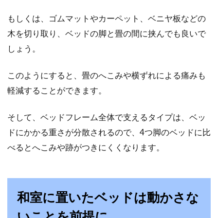
モダン？シンプル？シンプルモダン
もしくは、ゴムマットやカーペット、ベニヤ板などの
インテリアってなに？
木を切り取り、ベッドの脚と畳の間に挟んでも良いで
しょう。
モダンインテリアは、モノトーン基調で無機質
な素材、直線的な家具を使用しているのに対
このようにすると、畳のへこみや横ずれによる痛みも
し、シンプルモダン...
軽減することができます。
そして、ベッドフレーム全体で支えるタイプは、ベッ
マットレスは硬い派？柔らかい派？
ドにかかる重さが分散されるので、4つ脚のベッドに比
おすすめの選び方を紹介
べるとへこみや跡がつきにくくなります。
マットレスは基本的に厚みがあるので、使用す
ると寝心地が良いと感じることがあるでしょ
う。しかし...
和室に置いたベッドは動かさな
いことを前提に