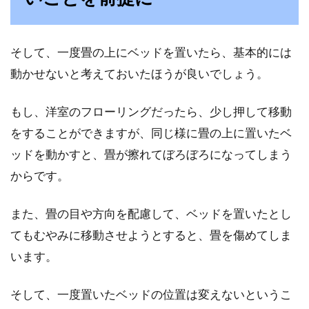
意外と知らない？賃貸アパートにつ
いている照明に関するお話
そして、一度畳の上にベッドを置いたら、基本的には
動かせないと考えておいたほうが良いでしょう。
賃貸物件に引っ越して住むときに、照明の存在
はとても気になるポイントです。引っ越し先の
アパート...
もし、洋室のフローリングだったら、少し押して移動
をすることができますが、同じ様に畳の上に置いたベ
ッドを動かすと、畳が擦れてぼろぼろになってしまう
家のエアコンから異音が！異音がす
からです。
る原因と対処法
また、畳の目や方向を配慮して、ベッドを置いたとし
お家に必ずといっていいほど、取り付けている
てもむやみに移動させようとすると、畳を傷めてしま
家電のひとつ、エアコンですが使っていると、
います。
様々な異音がして...
そして、一度置いたベッドの位置は変えないというこ