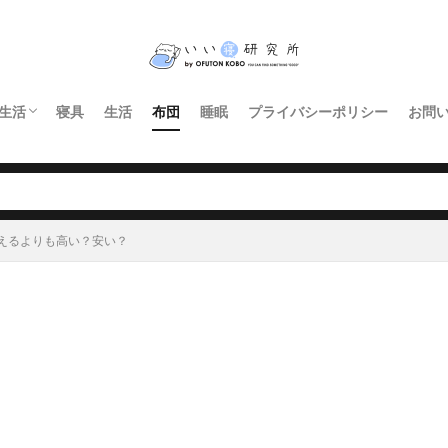
生活
寝具
生活
布団
睡眠
プライバシーポリシー
お問
インテリア・家具
暮らし
照明
キッチン
えるよりも高い？安い？