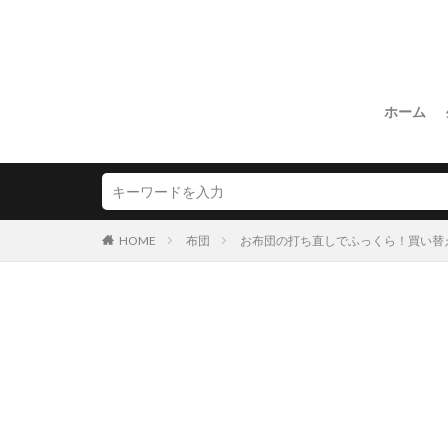
ホーム
HOME
布団
お布団の打ち直しでふっくら！買い替