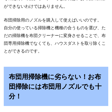
日本の湿度が高い原因って？！湿度
ができないわけではありません。
による様々な被害とは！？
布団掃除用のノズルを購入して使えばいいのです。
湿度が高いことで有名な日本。湿度が高い原因
自分の使っている掃除機と機種の合うものを選び、た
ってなんだかお分かりですか？？湿度が高いこ
だの掃除機を布団クリーナーに変身させることで、布
とで起こ...
団専用掃除機でなくても、ハウスダストを取り除くこ
とができるのです。
ベビー布団はレンタルが主流？購入
との比較と選び方
布団用掃除機に劣らない！お布
これから赤ちゃんを迎えるママにとって重要な
団掃除には布団用ノズルでも十
のが、ベビー布団を購入するかレンタルするか
という問題ではな...
分！