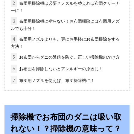
2
布団用掃除機は必要？ノズルを替えれば布団クリーナ
昔の生活を学ぶ！お布団も着物も大
ーに！
切に使っていた！
3
布団用掃除機に劣らない！お布団掃除には布団用ノズ
ルでも十分！
今は、なんでも安く購入できる時代で、洋服は
4
布団用ノズルよりも、更にお手軽にお布団掃除をする
ワンシーズン着用したらお役御免という方も増
方法！
えてきていると思...
5
お布団からダニの繁殖を防ぐ、正しい掃除機のかけ方
6
お布団を掃除しないとアレルギーの原因に！
布団乾燥機の利用でダニは退治でき
7
布団用ノズルを使えば、布団掃除機に！
る？布団乾燥機の種類比較
雨など湿気の多い季節になると、お布団の湿り
気やダニが気になりますよね。ダニは、熱に弱
いとよく...
掃除機でお布団のダニは吸い取
れない！？掃除機の意味って？