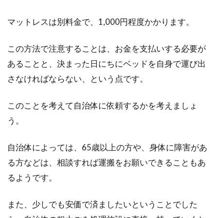
像をお手本にしてみよう！
マットレスは別料金で、1,000円程度かかります。
北欧の独特な色使い、パリの洗練された雰囲
気、アメリカのごちゃごちゃしているように見
この方法で注意することは、お金を支払いする必要が
えておしゃれなお部...
あることと、決まった日にちにベッドを自身で運び出
さなければならない、という点です。
マットレスの染み抜きは業者に頼も
このことを考えて自治体に依頼するかを考えましょ
う！その効果や費用とは？
う。
「奮発して買った大切なマットレスに、染みが
自治体によっては、65歳以上の方や、身体に障害があ
できてしまった…」という方はいませんか？マ
る方などは、相談すれば運搬をお願いできることもあ
ット...
るようです。
また、少しでも安価で済ましたいということでした
敷布団の下に使う除湿シートって洗