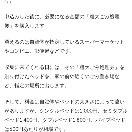
う。
要！？壁などを事前チェック
申込みした後に、必要になる金額の「粗大ごみ処理
エアコンの設置する場所に悩む方は多いと思い
券」を購入します。
ます。基本的には、壁に取り付けると思います
が、どの位置...
買えるのは自治体が指定しているスーパーマーケット
やコンビニ、郵便局などです。
気持ちもお財布も！ニトリの寝具の
収集に来てくれる日には、その「粗大ごみ処理券」を
タオルケットは優しさ満載
貼り付けたベッドを、家の前や近くのごみ置き場な
どうしてもエアコンに頼りがちな熱帯夜。体が
ど、指定の場所に出します。
蒸れてしまうからといって、寝る時に寝具を何
も掛けな...
そして、料金は自治体やベッドの大きさによって違い
がありますが、シングルベッドは1,000円、セミダブル
ベッド1,400円、ダブルベッド1,800円、パイプベッド
おしゃれな海外のベッドルームの画
は600円あたりが相場です。