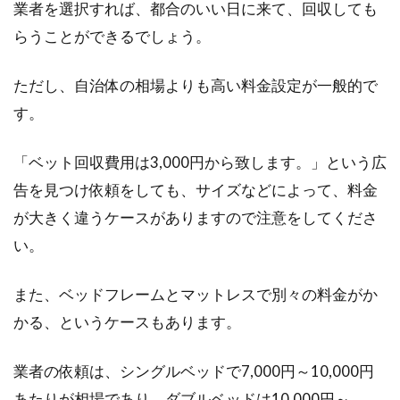
ンの寸法を把握しよう！
業者を選択すれば、都合のいい日に来て、回収しても
らうことができるでしょう。
ゆったりと広い寝心地に加え、お部屋に配置し
たときの高級感から、クイーンサイズをはじめ
ただし、自治体の相場よりも高い料金設定が一般的で
とする、大きい...
す。
「ベット回収費用は3,000円から致します。」という広
一人暮らしの車、維持費用は？車中
告を見つけ依頼をしても、サイズなどによって、料金
泊にも挑戦しませんか！？
が大きく違うケースがありますので注意をしてくださ
い。
一人暮らしで車をお持ちの方、維持費用にいく
らかかっていますか？細かく計算し、把握して
また、ベッドフレームとマットレスで別々の料金がか
いる方は少な...
かる、というケースもあります。
業者の依頼は、シングルベッドで7,000円～10,000円
ベッドやお布団の色選び！色次第で
あたりが相場であり、ダブルベッドは10,000円～