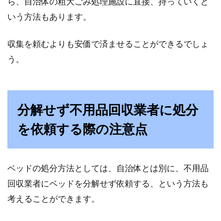
ら、自治体の粗大ごみ処理施設に直接、持っていくと
える？どんな商品がある？
いう方法もあります。
梅雨や結露の多い季節は、室内の湿度も高く、
敷布団が湿ってしまう事は多いですよね。そこ
収集を頼むよりも安価で済ませることができるでしょ
で、除湿...
う。
六畳のワンルームでベッド？快適に
分解せず不用品回収業者に処分
過ごすためのアイデアとは
を依頼する際の注意点
狭いお部屋にベッドを置こうか悩む方はたくさ
んいらっしゃるのではないでしょうか？一人暮
らしだと...
ベッドの処分方法としては、自治体とは別に、不用品
回収業者にベッドを分解せず依頼する、という方法も
考えることができます。
大きなサイズのベッド選び！クイー