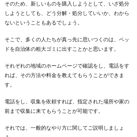
そのため、新しいものを購入しようとして、いざ処分
使っておしゃれにしよう！
しようとしても、どう分解・処分していいか、わから
トイレや寝室の内装は、家の中でも大事なポイ
ないということもあるでしょう。
ントです。トイレの場合、家族はもちろんお客
さんも使...
そこで、多くの人たちが真っ先に思いつくのは、ベッ
ドを自治体の粗大ゴミに出すことかと思います。
ベッドがきしむ！すのこに多い「ギ
それぞれの地域のホームページで確認をし、電話をす
シギシ」音の原因と対策！
れば、その方法や料金を教えてもらうことができま
す。
すのこベッドは通気性が良く、カビ対策にもな
ると評判ですね。しかし、快適な睡眠ができる
電話をし、収集を依頼すれば、指定された場所や家の
はずのす...
前まで収集に来てもらうことが可能です。
それでは、一般的なやり方に関してご説明しましょ
エアコンを設置するには注意が必