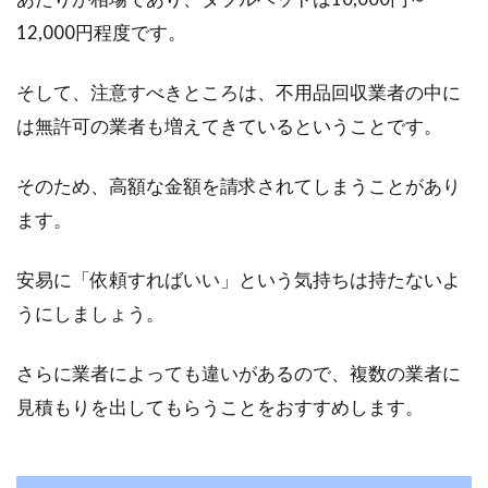
睡眠の質と運気が変わる？
12,000円程度です。
色は、人の運気や心理に関わるとされていま
す。赤色は情熱的や活力といったイメージがあ
そして、注意すべきところは、不用品回収業者の中に
り、みどりな...
は無許可の業者も増えてきているということです。
そのため、高額な金額を請求されてしまうことがあり
腰痛対策マットレス「モットン」ゆ
ます。
ったりセミダブルで熟睡！
安易に「依頼すればいい」という気持ちは持たないよ
腰痛対策マットレスの「モットン」をご存知で
うにしましょう。
しょうか。ユーザーからの高い支持率や満足度
を得てい...
さらに業者によっても違いがあるので、複数の業者に
見積もりを出してもらうことをおすすめします。
お布団の下に敷くマットレスの効