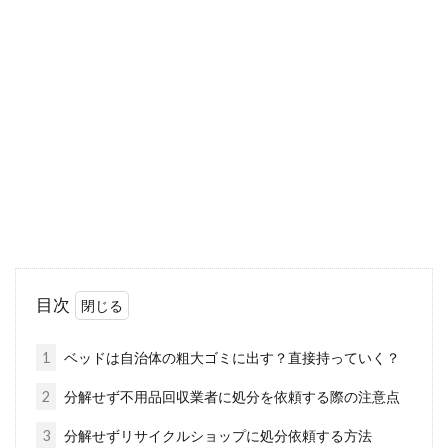
の危険性と安全に使う方法
椅子や床に座ってパソコンを使用すると、体が
疲れてしまうことが多いと思います。お家でネ
ットサー...
ベッドのマットレスにベッドパッド
は必要なのか？
ベッドのマットレスに敷く、シーツや敷きパッ
目次
ドの他にベッドパッドがあります。ベッドパッ
ドと敷き...
1
ベッドは自治体の粗大ゴミに出す？直接持っていく？
2
分解せず不用品回収業者に処分を依頼する際の注意点
蛍光灯でも明るさ調節が出来る！？
3
分解せずリサイクルショップに処分依頼する方法