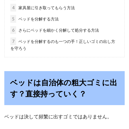
インバーター蛍光灯とは？
4
家具屋に引き取ってもらう方法
5
ベッドを分解する方法
本来の蛍光灯は、明るさの調節が出来ないとさ
れていました。しかし最近では、インバーター
6
さらにベッドを細かく分解して処分する方法
の技術に...
7
ベッドを分解するのも一つの手！正しいゴミの出し方
を守ろう
マットレスで評判が高いのは？人気
のマットレスを徹底比較！
ベッドは自治体の粗大ゴミに出
身体に合うマットレスはどれが良いのか、購入
する時には迷ってしまいますよね。評判の高い
す？直接持っていく？
マットレ...
ベッドは決して頻繁に出すゴミではありません。
トイレや寝室をインテリアや壁紙を