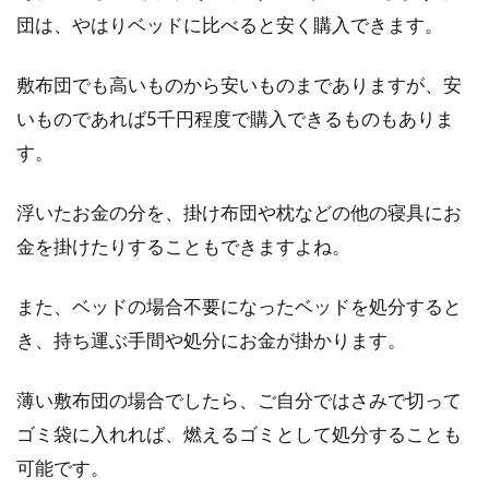
して用意しておくのに最適で、収納に場所を取
団は、やはりベッドに比べると安く購入できます。
らないのでお...
敷布団でも高いものから安いものまでありますが、安
いものであれば5千円程度で購入できるものもありま
マットレスや敷布団のカバーは何が
す。
いいの？サイズも知りたい
浮いたお金の分を、掛け布団や枕などの他の寝具にお
マットレスや敷布団などの寝具には必ずカバー
金を掛けたりすることもできますよね。
をかけて使用しますよね。店頭でそれらのカバ
ーを...
また、ベッドの場合不要になったベッドを処分すると
き、持ち運ぶ手間や処分にお金が掛かります。
【1人暮らし】ベッドVSお布団生
薄い敷布団の場合でしたら、ご自分ではさみで切って
活！どっちが快適で便利？
ゴミ袋に入れれば、燃えるゴミとして処分することも
可能です。
1人暮らしを始める時は、考えることが山積み