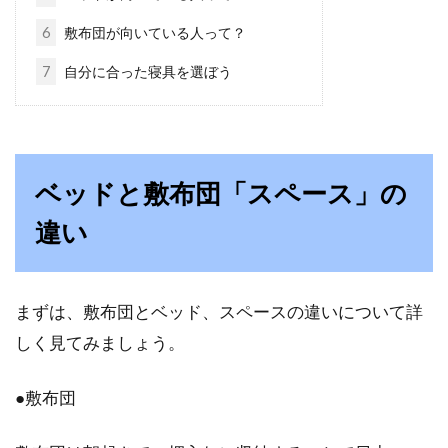
と、眠る前にくつろいだり読書をしたりする方
6
敷布団が向いている人って？
に分かれますよね...
7
自分に合った寝具を選ぼう
部屋干しは扇風機の風だけでは不
足！換気による気流の重要性
ベッドと敷布団「スペース」の
雨の多い夏で、秋も秋雨前線の停滞が続くと、
違い
洗濯物が乾きにくくてスッキリしませんよね。
冬場...
まずは、敷布団とベッド、スペースの違いについて詳
しく見てみましょう。
ベッドの上でおしゃれなテーブルを
使おう！おすすめ商品は？
●敷布団
「ベッドの上にテーブルを置いたら便利だな」