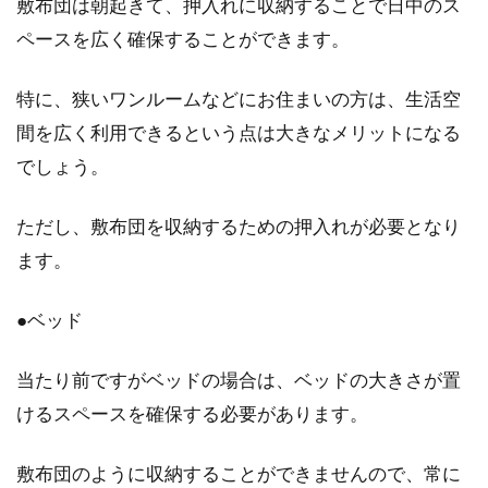
敷布団は朝起きて、押入れに収納することで日中のス
と考えたことはありませんか？例えば、海外映
ペースを広く確保することができます。
画のワン...
特に、狭いワンルームなどにお住まいの方は、生活空
間を広く利用できるという点は大きなメリットになる
ダイニングテーブルの形が丸！使い
でしょう。
勝手などの良し悪しは！？
ただし、敷布団を収納するための押入れが必要となり
ダイニングテーブルを買い換える際、とくに狭
ます。
いダイニングではテーブルの大きさや形に悩む
ことがありますよ...
●ベッド
当たり前ですがベッドの場合は、ベッドの大きさが置
お布団はコインランドリーで丸洗
けるスペースを確保する必要があります。
い！安い料金でメリット多し
敷布団のように収納することができませんので、常に
汚れたお布団のお手入れはどのようにしていま