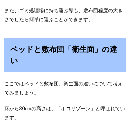
です。ベッドにするか、床や畳に敷くお布団に
また、ゴミ処理場に持ち運ぶ際も、敷布団程度の大き
するかも...
さでしたら簡単に運ぶことができます。
スイッチの取り付け場所は？電気代
節約で照明をLEDに交換！
ベッドと敷布団「衛生面」の違
い
毎月かかる電気代・・・少しでも安くおさめた
いですよね。そこで、照明をLED電球に変える
方が多くな...
ここではベッドと敷布団、衛生面の違いについて考え
てみましょう。
夫婦と子供の三人暮らし、寝室や子
床から30cmの高さは、「ホコリゾーン」と呼ばれてい
供部屋はどうする？
ます。
現代、夫婦と子供の三人暮らしというご家庭は