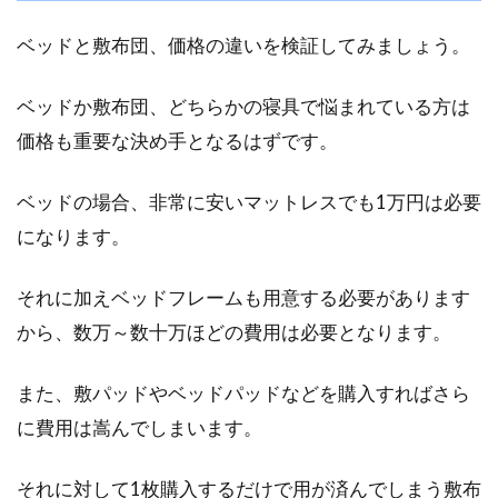
れって何のためにあるのかご存知ですか！？隙
間風...
ベッドと敷布団、価格の違いを検証してみましょう。
ベッドか敷布団、どちらかの寝具で悩まれている方は
価格も重要な決め手となるはずです。
お布団のダニの見つけ方って？お布
団のダニを駆除する方法
ベッドの場合、非常に安いマットレスでも1万円は必要
になります。
お布団に中にダニがいるとはよく聞きますが、
実際には小さくてなかなか目にすることはあり
ません。...
それに加えベッドフレームも用意する必要があります
から、数万～数十万ほどの費用は必要となります。
人気布団セット6選！来客用に便利
また、敷パッドやベッドパッドなどを購入すればさら
なコンパクトサイズを厳選
に費用は嵩んでしまいます。
コンパクトなサイズの布団セットは、来客用と
それに対して1枚購入するだけで用が済んでしまう敷布