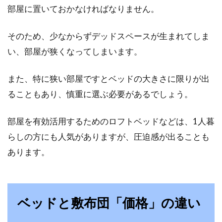
部屋に置いておかなければなりません。
すか。本来ならば、クリーニングで確実に綺麗
にしても...
そのため、少なからずデッドスペースが生まれてしま
い、部屋が狭くなってしまいます。
シーツの洗濯の仕方とほこり対策！
また、特に狭い部屋ですとベッドの大きさに限りが出
ぜひ知っておきたい選び方
ることもあり、慎重に選ぶ必要があるでしょう。
シーツは直接肌に触れるものなので、いつも清
潔にしておきたいものです。きれいに洗ったシ
部屋を有効活用するためのロフトベッドなどは、1人暮
ーツはとても...
らしの方にも人気がありますが、圧迫感が出ることも
あります。
新築のドア下に隙間があるけど何の
ため？隙間風の対策法は？
ベッドと敷布団「価格」の違い
新築の家に特に多く見られるドア下の隙間。あ