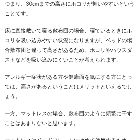
多いのではないでしょうか。そんな三人暮ら
つまり、30cmまでの高さにホコリが舞いやすいという
し、子供は...
ことです。
床に直接敷いて寝る敷布団の場合、寝ているときにホ
ペットも大事な家族！ベッドもおし
コリを吸い込みやすい状況になりますが、ベッドの場
ゃれなものがたくさん！？
合敷布団と違って高さがあるため、ホコリやハウスダ
ストなどを吸い込みにくいことが考えられます。
ペットを飼っているご家庭にとっては、ペット
も大事な家族の一員です。そんなペットにも、
アレルギー症状がある方や健康面を気にする方にとっ
出来るこ...
ては、高さがあるということはメリットといえるでし
ょう。
マットレスは薄型がおすすめ！折り
一方、マットレスの場合、敷布団のように頻繁に干す
たたみ式でもっと快適に
ことはあまりないと思います。
快眠を得るためには欠かせない「マットレス」