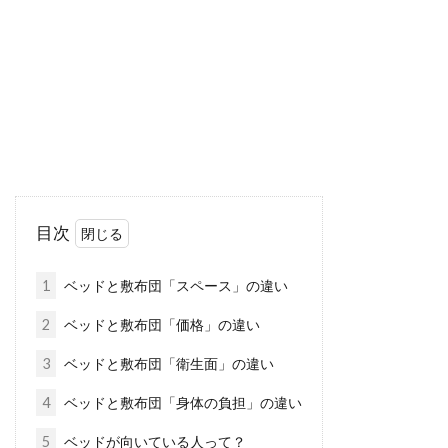
すよね。和室ならではの雰囲気は、日本人とし
てやはり心が...
国内派？海外派？ベッドマットレス
のおすすめメーカー紹介！
ベッドマットレスを購入する際は、どのメーカ
目次
ーが自分に最も適しているのか、事前に把握し
ておくことが重要...
1
ベッドと敷布団「スペース」の違い
2
ベッドと敷布団「価格」の違い
ベッドの収納は自作できる？お部屋
3
ベッドと敷布団「衛生面」の違い
の収納力をupさせよう！
4
ベッドと敷布団「身体の負担」の違い
5
ベッドが向いている人って？
ベッドの上は、ただ眠るだけで使っている方