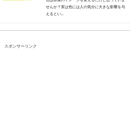
せんか？実は色には人の気分に大きな影響を与
えるとい...
お布団を処分するときどうする？縛
スポンサーリンク
り方や捨て方を紹介
「思い切って新しいお布団に買い替えてみたい
けれど、縛り方や捨てが分からない」という方
は、多いので...
6畳の和室でもおしゃれに。畳のお
部屋のコーディネート方法
6畳の和室でもインテリアにはこだわりたいで