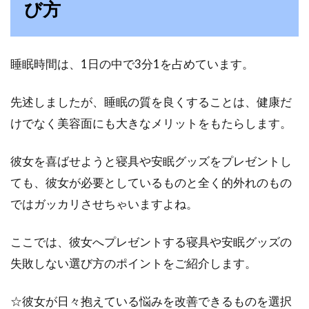
び方
い！高品質の理由とは？
プラチナウェーブと聞くと、高級寝具の会社を
想像しませんか。実はプラチナウェーブとは素
睡眠時間は、1日の中で3分1を占めています。
材の...
先述しましたが、睡眠の質を良くすることは、健康だ
けでなく美容面にも大きなメリットをもたらします。
彼女を喜ばせようと寝具や安眠グッズをプレゼントし
ても、彼女が必要としているものと全く的外れのもの
ではガッカリさせちゃいますよね。
ここでは、彼女へプレゼントする寝具や安眠グッズの
失敗しない選び方のポイントをご紹介します。
☆彼女が日々抱えている悩みを改善できるものを選択