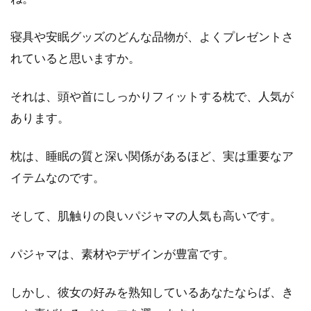
すすめのスプリングコイル
寝具や安眠グッズのどんな品物が、よくプレゼントさ
ベッドマットレスは、高さや厚みがある分、寝
れていると思いますか。
心地がとても良いですよね。特にスプリングコ
イルのベ...
それは、頭や首にしっかりフィットする枕で、人気が
あります。
これで快眠が約束される？低反発マ
枕は、睡眠の質と深い関係があるほど、実は重要なア
ットレスの正しい使い方！
イテムなのです。
最近、人気が高まっている低反発マットレスで
そして、肌触りの良いパジャマの人気も高いです。
すが、その人気の理由として、寝心地が良いこ
とと、快眠ができ...
パジャマは、素材やデザインが豊富です。
しかし、彼女の好みを熟知しているあなたならば、き
使わない寝具はどうしてる？見せる