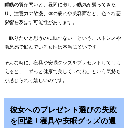
たい！その種類や寿命は？
睡眠の質が悪いと、昼間に激しい眠気が襲ってきた
り、注意力の散漫、体の疲れや美容面など、色々な悪
快適な睡眠のため、ベッドマットレスにこだわ
影響を及ぼす可能性があります。
りを持っている方は多いでしょう。しかし、睡
眠の質を...
「眠りたいと思うのに眠れない」という、ストレスや
倦怠感で悩んでいる女性は本当に多いです。
白いフローリングのメリット・デメ
そんな時に、寝具や安眠グッズをプレゼントしてもら
リットとワックスの効果！
えると、「ずっと健康で美しくいてね」という気持ち
が感じられて嬉しいのです。
フローリングの色選びって『何色にしたらいい
んだろう？』って悩みますよね。そこで、白い
フローリ...
彼女へのプレゼント選びの失敗
を回避！寝具や安眠グッズの選
プラチナウェーブの寝具は値段が高