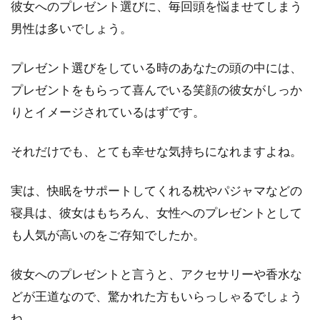
彼女へのプレゼント選びに、毎回頭を悩ませてしまう
活で身体の不調を解消
男性は多いでしょう。
気持ち良く眠っている時に、ふと首が寒くて目
プレゼント選びをしている時のあなたの頭の中には、
が覚めた、という経験がある方もいるのではな
プレゼントをもらって喜んでいる笑顔の彼女がしっか
いでしょうか。...
りとイメージされているはずです。
それだけでも、とても幸せな気持ちになれますよね。
梅雨時に大活躍の布団クリーナー！
パナソニックの商品紹介！
実は、快眠をサポートしてくれる枕やパジャマなどの
寝具は、彼女はもちろん、女性へのプレゼントとして
今、一番主婦の熱い視線を集めているのが、布
団クリーナーではないでしょうか。しっかり布
も人気が高いのをご存知でしたか。
団干しをした...
彼女へのプレゼントと言うと、アクセサリーや香水な
どが王道なので、驚かれた方もいらっしゃるでしょう
ベッドマットレスを購入する人にお
ね。