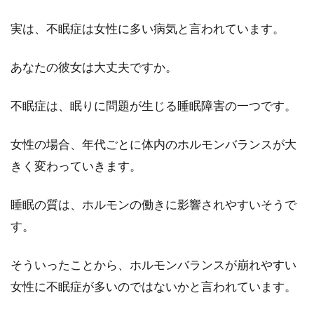
NG？洗濯手順や頻度は？
実は、不眠症は女性に多い病気と言われています。
皆さんはシーツをどのように洗っていますか？
シーツは洗濯物の中でも特に大きいサイズのた
あなたの彼女は大丈夫ですか。
め、洗うのも...
不眠症は、眠りに問題が生じる睡眠障害の一つです。
女性の場合、年代ごとに体内のホルモンバランスが大
高性能エアウィーヴのベッドマット
きく変わっていきます。
レスは家で洗濯できる！
睡眠の質は、ホルモンの働きに影響されやすいそうで
プロのアスリートも使用しているということで
有名な、高反発エアウィーヴは、マットレスの
す。
他、敷布団や...
そういったことから、ホルモンバランスが崩れやすい
女性に不眠症が多いのではないかと言われています。
ベッドパッドの正しい使い方が知り