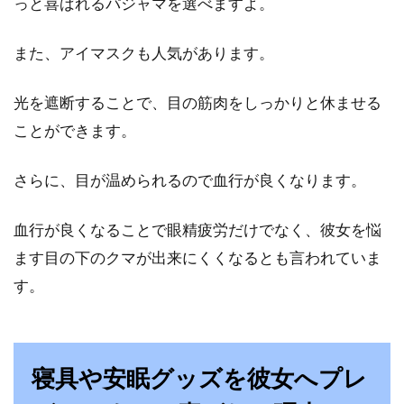
っと喜ばれるパジャマを選べますよ。
収納方法の大事なポイント
また、アイマスクも人気があります。
季節の変わり目などでお布団を交換する際、使
わないお布団はどのように保管していますか？
光を遮断することで、目の筋肉をしっかりと休ませる
最近では...
ことができます。
さらに、目が温められるので血行が良くなります。
ベッドがセミダブルでもふたりで快
眠！おすすめのマットレス
血行が良くなることで眼精疲労だけでなく、彼女を悩
ます目の下のクマが出来にくくなるとも言われていま
寝ている間は、オキシトシンという幸せホルモ
す。
ンが分泌されるといいます。このホルモンは、
ストレス...
寝具や安眠グッズを彼女へプレ
部屋の掃除して見違える部屋に！！