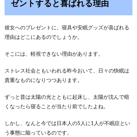
ゼントすると喜ばれる理由
ビフォーアフターを楽しむ
片付けをして、部屋のビフォーアフターを楽し
彼女へのプレゼントに、寝具や安眠グッズが喜ばれる
みませんか？部屋を綺麗に掃除する方法をご紹
介します！...
理由はどこにあるのでしょうか。
そこには、軽視できない理由があります。
クッションフロアの掃除方法と最適
ストレス社会ともいわれる昨今おいて、日々の快眠は
な部屋選び！！
貴重なものになりつつあります。
戸建て住宅や賃貸住宅でも使われる機会が多い
ずっと昔は太陽の光とともに起床し、太陽が沈んで暗
クッションフロア。普段の掃除でも、実は場所
によって...
くなったら寝ることが当たり前でしたよね。
しかし、なんと今では日本人の5人に1人が不眠症とい
シーツを洗濯するのにネットなしは
う事態に陥っているのです。