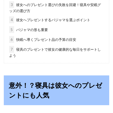
3
彼女へのプレゼント選びの失敗を回避！寝具や安眠グ
の上からでも張れる！
ッズの選び方
畳をフローリングにしたいと思っても、大工さ
4
彼女へプレゼントするパジャマを選ぶポイント
んに頼むのは、お金も手間もかかるもの。賃貸
5
パジャマの形も重要
だと、張...
6
快眠へ導くプレゼント品の予算の目安
7
寝具のプレゼントで彼女の健康的な毎日をサポートし
体を支える重要な寝具！マットレス
よう
のおすすめ6選！
マットレスは、寝心地を大きく左右する重要な
寝具です。通販サイトでは、数多くの高品質な
意外！？寝具は彼女へのプレゼ
マッ...
ントにも人気
寝具で防寒して首を温めよう！首温