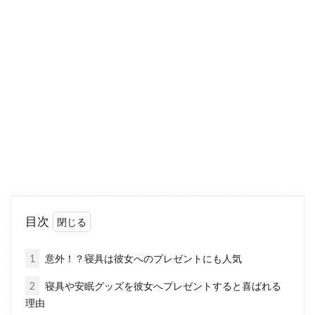
費用の相場は！？
近頃の賃貸でも増えている、クッションフロア
という床材。クッションフロアは水に強く、台
所やキッ...
お布団の上で、より快適な睡眠をと
るには枕を変えてみよう！
お布団の上で、より睡眠効果をあげるために、
目次
枕を変えてみませんか？睡眠環境をより良いも
のにする...
1
意外！？寝具は彼女へのプレゼントにも人気
2
寝具や安眠グッズを彼女へプレゼントすると喜ばれる
理由
簡単クッションフロアの貼り方！畳