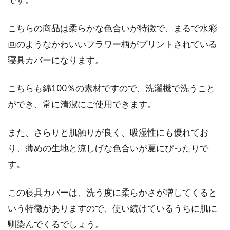
活！どっちが快適で便利？
こちらの商品は柔らかな色合いが特徴で、まるで水彩
1人暮らしを始める時は、考えることが山積み
画のようなかわいいフラワー柄がプリントされている
です。ベッドにするか、床や畳に敷くお布団に
寝具カバーになります。
するかも...
こちらも綿100％の素材ですので、洗濯機で洗うこと
ができ、常に清潔にご使用できます。
新築のドア下に隙間があるけど何の
ため？隙間風の対策法は？
また、さらりと肌触りが良く、吸湿性にも優れてお
り、薄めの生地と涼しげな色合いが夏にぴったりで
新築の家に特に多く見られるドア下の隙間。あ
す。
れって何のためにあるのかご存知ですか！？隙
間風...
この寝具カバーは、洗う度に柔らかさが増してくると
いう特徴がありますので、使い続けているうちに肌に
馴染んでくるでしょう。
大学生で一人暮らしデビュー！おす