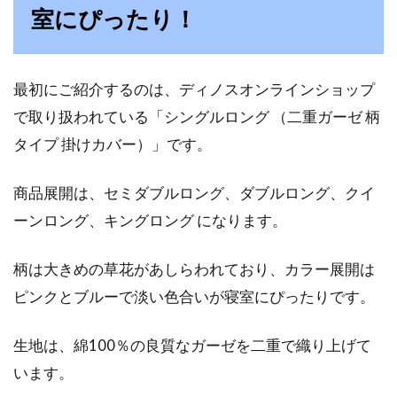
ベッドマットのスプリングの音が気
室にぴったり！
になる！原因と予防法は？
ベッドで寝ていると、ギシギシと音がすること
最初にご紹介するのは、ディノスオンラインショップ
がありませんか。このギシギシ音の原因として
で取り扱われている「シングルロング （二重ガーゼ 柄
考えられ...
タイプ 掛けカバー）」です。
商品展開は、セミダブルロング、ダブルロング、クイ
寝具の色で睡眠力UP！効果のあるの
ーンロング、キングロング になります。
はどんな色？
柄は大きめの草花があしらわれており、カラー展開は
色の効果って不思議ですね。黒い服を着れば気
ピンクとブルーで淡い色合いが寝室にぴったりです。
持ちが引き締まりますし、パステルカラーの服
を着...
生地は、綿100％の良質なガーゼを二重で織り上げて
います。