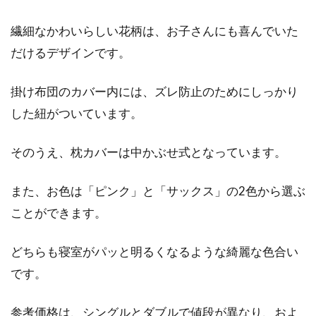
すめはどんなベッド？
繊細なかわいらしい花柄は、お子さんにも喜んでいた
だけるデザインです。
大学生になると、親元を離れて暮らす方が多い
ですよね。はじめての一人暮らしでは、お部屋
が決まっ...
掛け布団のカバー内には、ズレ防止のためにしっかり
した紐がついています。
そのうえ、枕カバーは中かぶせ式となっています。
どうして？枕がホテルに2つ置いて
ある理由とは？
また、お色は「ピンク」と「サックス」の2色から選ぶ
ことができます。
皆さんは旅行に行った時、ホテルや旅館などの
宿泊施設を利用しますよね。ホテルにチェック
インして...
どちらも寝室がパッと明るくなるような綺麗な色合い
です。
ウッドスプリングベッドを選ぶなら
参考価格は、シングルとダブルで値段が異なり、およ