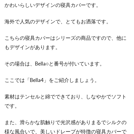
かわいらしいデザインの寝具カバーです。
単な付け方
海外で人気のデザインで、とてもお洒落です。
敷布団は形がしっかりしているので比較的着脱
が楽ですが、掛け布団はサイズが大きくて柔ら
かいので扱い...
こちらの寝具カバーはシリーズの商品ですので、他に
もデザインがあります。
その場合は、Bella○と番号が付いています。
ここでは「Bella4」をご紹介しましょう。
素材はテンセルと綿でできており、しなやかでソフト
です。
また、滑らかな肌触りで光沢感がありまるでシルクの
様な風合いで、美しいドレープが特徴の寝具カバーで