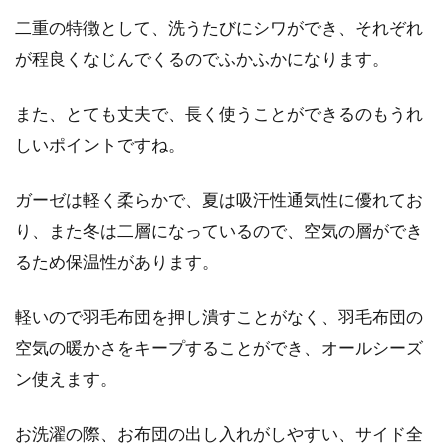
ベッドの大きさとは？実際の寸法と
二重の特徴として、洗うたびにシワができ、それぞれ
一覧は違う場合がある？
が程良くなじんでくるのでふかふかになります。
ベッドを選ぶ際に大切なことは何でしょうか？
自分に適した大きさを知ることでしょう。し
また、とても丈夫で、長く使うことができるのもうれ
か...
しいポイントですね。
ガーゼは軽く柔らかで、夏は吸汗性通気性に優れてお
お風呂の照明カバーが破損する原因
り、また冬は二層になっているので、空気の層ができ
と交換する際の注意点！！
るため保温性があります。
お風呂に入ろうとしたとき、または入っている
軽いので羽毛布団を押し潰すことがなく、羽毛布団の
ときに電球が切れて困ったことはありません
空気の暖かさをキープすることができ、オールシーズ
か？また、...
ン使えます。
お洗濯の際、お布団の出し入れがしやすい、サイド全
アスリートが認めたマットレス ！高