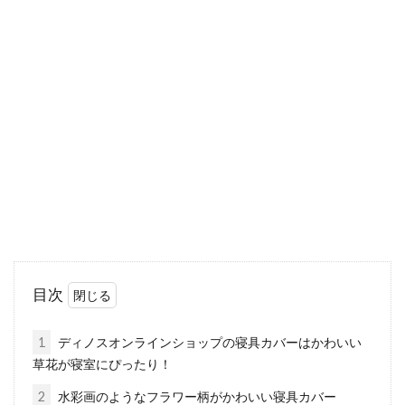
こだわるなら木製！広がる商品展
開！天蓋付きベッドの魅力
小さいお子さんや女性に、根強い人気の天蓋付
きベッド。天蓋のルーツは釈迦存世のインドに
まで遡り...
和室に寝具を敷く時の湿気対策っ
て？マットレス使用の注意点
畳の部屋って、藺草の香りがして落ち着きます
目次
よね。直にお布団を敷く場合や、マットレスを
敷く場合...
1
ディノスオンラインショップの寝具カバーはかわいい
草花が寝室にぴったり！
2
水彩画のようなフラワー柄がかわいい寝具カバー