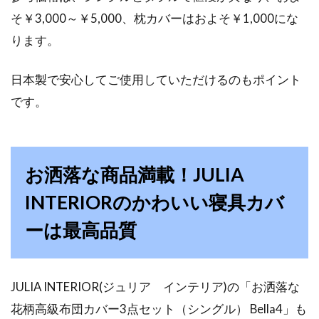
コレ！すのこベッドと比較
そ￥3,000～￥5,000、枕カバーはおよそ￥1,000にな
ります。
しっかり寝たはずなのに朝起きたら、腰が痛か
ったり体中がこわばっている、という時ってあ
日本製で安心してご使用していただけるのもポイント
りませんか？...
です。
ポケットコイルのマットレスの魅力
お洒落な商品満載！JULIA
と人気ブランド！
INTERIORのかわいい寝具カバ
最近、ベッドと言えば、ポケットコイルのマッ
ーは最高品質
トレスが人気なのをご存知でしょうか。以前な
ら、ポケ...
JULIA INTERIOR(ジュリア インテリア)の「お洒落な
花柄高級布団カバー3点セット（シングル） Bella4」も
知って楽ちん！掛け布団カバーの簡