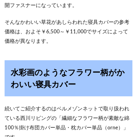
開ファスナーになっています。
反発といえば西川のエアー
そんなかわいい草花があしらわれた寝具カバーの参考
今や、多くのアスリートたちが遠征に自分のマ
価格は、およそ￥6,500～￥11,000でサイズによって
ットレスを持っていく時代です。これは、食事
やトレー...
価格が異なります。
意外と知らない？布団掃除機に付い
水彩画のようなフラワー柄がか
ているUV機能の効果とは
わいい寝具カバー
近年の生活家電は、目を見張る進化がありま
す。布団掃除機もその一つですね。さまざまな
続いてご紹介するのはベルメゾンネットで取り扱われ
種...
ている西川リビングの「繊細なフラワー柄が素敵な綿
100％掛け布団カバー単品・枕カバー単品（orne）」
【1人暮らし】ベッドVSお布団生
です。