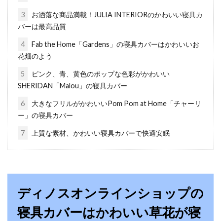
クッションフロアの掃除方法と最適
3
お洒落な商品満載！JULIA INTERIORのかわいい寝具カ
な部屋選び！！
バーは最高品質
戸建て住宅や賃貸住宅でも使われる機会が多い
4
Fab the Home「Gardens」の寝具カバーはかわいいお
クッションフロア。普段の掃除でも、実は場所
花畑のよう
によって...
5
ピンク、青、黄色のポップな色彩がかわいい
SHERIDAN「Malou」の寝具カバー
6
大きなフリルがかわいいPom Pom at Home「チャーリ
ベビーの寝具や室温の疑問！寒い冬
ー」の寝具カバー
はどうしたらいい？
7
上質な素材、かわいい寝具カバーで快適安眠
寒い冬が到来！ベビーを寝かせるための寝具は
どうしたらいいか、案外わからないものですよ
ね。...
ディノスオンラインショップの
寝具カバーはかわいい草花が寝