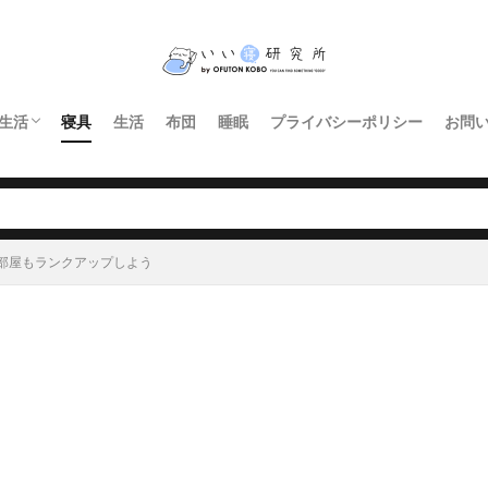
生活
寝具
生活
布団
睡眠
プライバシーポリシー
お問
インテリア・家具
暮らし
照明
キッチン
部屋もランクアップしよう