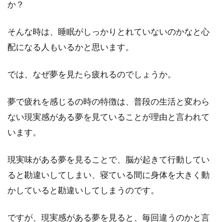
ろう！おすすめのお茶3選
か？
夜、寝る前にお茶を飲むとほっこりと落ち着い
そんな時は、睡眠がしっかりとれていないのかなと心
た気持ちになりませんか？実はお茶には、睡眠
配になる人もいるかと思います。
の効果を...
では、なぜ夢を見たら疲れるのでしょうか。
肌荒れ防止には質のよい睡眠時間が
夢で疲れを感じるの時の特徴は、普段の生活と変わら
不可欠！その対策とは？
ない現実感がある夢を見ていることが理由と言われて
います。
「吹き出物ができてる！」、「なんかお肌がカ
サカサ！」と、肌荒れでお悩みの方、いらっし
現実味がある夢を見ることで、脳が起きて行動してい
ゃいませんか...
ると勘違いしてしまい、寝ている間に身体を大きく動
かしていると勘違いしてしまうのです。
スズメバチの巣を駆除するのに、雨
ですが、現実感がある夢を見ると、毎回違うのかと言