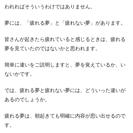
の日は適しているのか！？
われればそういうわけではありません。
秋は、キノコ狩りやハイキング、渓流釣りなど
夢には、「疲れる夢」と「疲れない夢」があります。
アウトドアが盛んに行われる時期です。この時
期、自然...
皆さんが起きたら疲れていると感じるときは、疲れる
夢を見ていたのではないかと思われます。
リラックス効果のあるbgmを聴くと
簡単に違いをご説明しますと、夢を覚えているか、い
睡眠の質があがるの？
ないかです。
こういった症状を感じたことはありませんか？
「夜の寝付きがものすごく悪い…」「全くリラ...
では、疲れる夢と疲れない夢には、どういった違いが
あるのでしょうか。
疲れる夢は、朝起きても明確に内容が思い出せるので
短い睡眠の回復効果ってどのくら
す。
い？短い睡眠で得られる影響