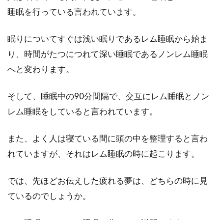
睡眠を行っている言われています。
冬は、寒くて寝付けなかったり、睡眠が浅くな
るなどの問題が起こりやすい季節です。睡眠に
問題...
眠りについてすぐは浅い眠りであるレム睡眠から始ま
り、時間がたつにつれて深い睡眠であるノンレム睡眠
へと変わります。
睡眠を分割しても効果はある？分割
の影響や睡眠への効果とは
そして、睡眠中の90分間隔で、交互にレム睡眠とノン
レム睡眠をしていると言われています。
「睡眠の質が日中の活動量を決める」といって
も過言ではないくらい、睡眠は人にとって大事
また、よく人は寝ている間に頭の中を整理すると言わ
なことです。...
れていますが、それはレム睡眠の時に起こります。
では、先ほどお伝えした疲れる夢は、どちらの時に見
睡眠の質が低い！眠りが浅いのを改
ているのでしょうか。
善する方法とは？