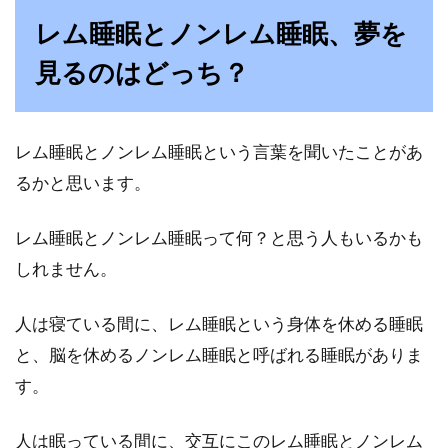
レム睡眠とノンレム睡眠、夢を
今の世の中では、年齢に関係なく睡眠が思うよ
うにとれなくなるという方も増えてきていま
見るのはどっち？
す。睡眠をしっ...
レム睡眠とノンレム睡眠という言葉を聞いたことがあ
睡眠不足が蓄積される睡眠負債の対
るかと思います。
策！解消のためには？
レム睡眠とノンレム睡眠って何？と思う人もいるかも
「睡眠負債」という言葉をご存じでしょうか？
しれません。
睡眠負債とは、わずかな睡眠不足が積み重な
り、債務超...
人は寝ている間に、レム睡眠という身体を休める睡眠
と、脳を休めるノンレム睡眠と呼ばれる睡眠がありま
す。
睡眠に効果があるアロマスプレー5
選！香りでリラックスを！
人は眠っている間に、交互にこのレム睡眠とノンレム