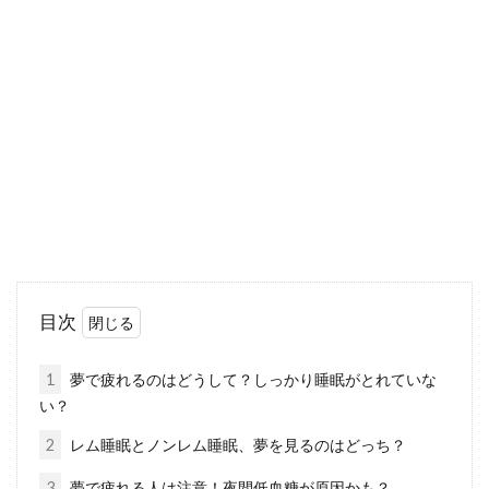
美容に良い生活習慣とは？
睡眠不足になると、お肌が荒れたり、お化粧の
ノリが悪くなったりしませんか？睡眠の質や時
間は...
睡眠の中途覚醒の原因とは！？不眠
症になる前の対策
睡眠の途中に目が覚めることを中途覚醒とよび
目次
ます。実際に睡眠の途中に目が覚める経験は、
多くの方...
1
夢で疲れるのはどうして？しっかり睡眠がとれていな
い？
2
レム睡眠とノンレム睡眠、夢を見るのはどっち？
怖くて眠れない、スズメバチを駆除
3
夢で疲れる人は注意！夜間低血糖が原因かも？