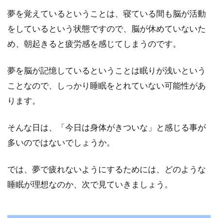
夢を覚えているということは、寝ている間も脳が活動
「短い睡眠時間」と聞くと、「あまり熟睡でき
ないのでは？」と心配になりますよね。しか
をしているという状態ですので、脳が休めていないた
し、実際は...
め、朝起きると疲労感を感じてしまうのです。
夢を脳が記憶しているということは眠りが浅いという
睡眠ダイエットは本やネットで話題
ことなので、しっかり睡眠をとれていない可能性があ
沸騰中！その真相に迫る！
ります。
近年では、睡眠ダイエットというダイエット方
そんな日は、「今日は身体がきついな」と感じる事が
法が本やインターネットを通じて広がりつつあ
多いのではないでしょうか。
ります。...
では、夢で疲れないようにするためには、どのような
睡眠が理想なのか、次で見ていきましょう。
睡眠が浅く、夜も目が覚めて起きる
のが辛い方へのアドバイス