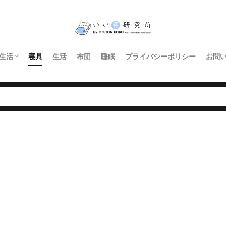
生活
寝具
生活
布団
睡眠
プライバシーポリシー
お問
インテリア・家具
暮らし
照明
キッチン