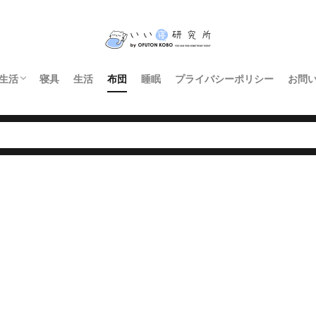
生活
寝具
生活
布団
睡眠
プライバシーポリシー
お問
インテリア・家具
暮らし
照明
キッチン