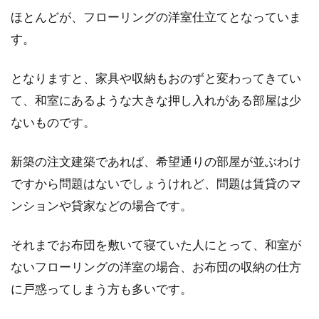
のでしょうか。最近は、畳がある部屋が減って
ほとんどが、フローリングの洋室仕立てとなっていま
来つ...
す。
となりますと、家具や収納もおのずと変わってきてい
気持ち悪い！！和室の壁にカビ発
て、和室にあるような大きな押し入れがある部屋は少
生！掃除の仕方と予防法は？
ないものです。
カビを見ただけで気持ち悪くてゾッとしますよ
新築の注文建築であれば、希望通りの部屋が並ぶわけ
ね。家屋に発生するカビは、普通にお掃除して
ですから問題はないでしょうけれど、問題は賃貸のマ
いるだけ...
ンションや貸家などの場合です。
それまでお布団を敷いて寝ていた人にとって、和室が
セミダブルのベッドを購入！掛け布
ないフローリングの洋室の場合、お布団の収納の仕方
団の最適なサイズは！？
に戸惑ってしまう方も多いです。
一人でセミダブルのベッドを使う場合、掛け布