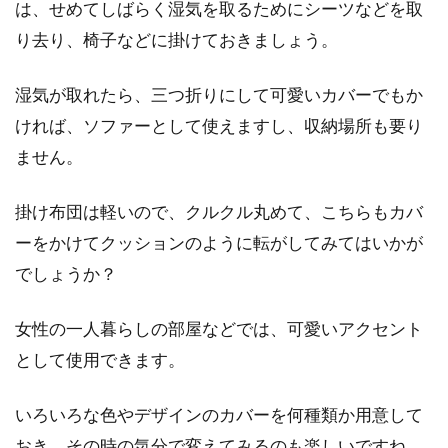
は、せめてしばらく湿気を取るためにシーツなどを取
に、寝ているうちになんだか寒いなーと思うこ
とはありませんか...
り去り、椅子などに掛けておきましょう。
湿気が取れたら、三つ折りにして可愛いカバーでもか
布団乾燥機でダニは退治できる！？
ければ、ソファーとして使えますし、収納場所も要り
布団のダニ対策方法
ません。
お布団に潜んでいるダニは32万匹とも言われて
掛け布団は軽いので、クルクル丸めて、こちらもカバ
います。ダニの糞や死骸は、アレルギーを引き
ーをかけてクッションのように転がしてみてはいかが
起こす...
でしょうか？
女性の一人暮らしの部屋などでは、可愛いアクセント
床にお布団を敷く時は「下敷き」
として使用できます。
を！お布団のカビ予防のコツ
いろいろな色やデザインのカバーを何種類か用意して
最近は、畳のないお家も増えてきましたね。昔
おき、その時の気分で変えてみるのも楽しいですね。