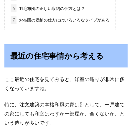
すよね！？賃貸アパートなどに引っ越す予定の
6
羽毛布団の正しい収納の仕方とは？
方、必要...
7
お布団の収納の仕方にはいろいろなタイプがある
古くなったお布団はリサイクルでき
る？お布団の処分方法
最近の住宅事情から考える
古くなってしまったお布団、捨てる前に活用は
出来るのでしょうか？古いお布団でも、再利用
する打ち...
ここ最近の住宅を見てみると、洋室の造りが非常に多
くなっていますね。
特に、注文建築の本格和風の家は別として、一戸建て
お布団の湿気対策！湿気に気を付け
の家にしても和室はわずか一部屋か、全くないか、と
なければいけない理由は？
いう造りが多いです。
皆さんはベッドとお布団、どちらを使っている