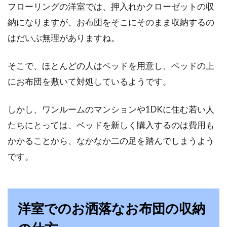
フローリングの洋室では、押入れかクローゼットの収
団はシングルにするのかセミダブルにするのか
迷いませんか？...
納になりますが、お布団をそこにそのまま収納するの
はだいぶ無理がありますね。
お布団の収納グッズ6選！おしゃれ
そこで、ほとんどの人はベッドを用意し、ベッドの上
で機能的なアイテムを厳選
にお布団を敷いて対処しているようです。
お布団は厚みがある上、幅を取るため収納する
しかし、ワンルームのマンションや1DKに住む若い人
際にかさばりがちです。特に、お部屋に収納ス
たちにとっては、ベッドを新しく購入するのは費用も
ペースが...
かかることから、なかなか二の足を踏んでしまうよう
です。
売れ筋の布団掃除機6選！高機能で
人気のアイテム特集
洋室でのお洒落なお布団の収納
お布団は、ハウスダストやダニの温床になりや