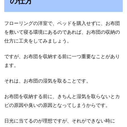
の仕方
すいです。しかし、頻繁にお洗濯をすることも
難し...
フローリングの洋室で、ベッドを購入せずに、お布団
を敷いて寝る環境にあるのであれば、お布団の収納の
お布団のダニ除去って？布団用ノズ
仕方に工夫をしてみましょう。
ルを使った掃除機のかけ方
ですが、お布団を収納する前に一つ重要なことがあり
お布団にいるダニって気になりますよね。とく
ます。
に刺されたりしなくても、ダニは繁殖し続けた
りハウス...
それは、お布団の湿気を取ることです。
お布団を収納する前に、きちんと湿気を取らないとカ
掛け布団と毛布がずれるのはな
ビの原因や臭いの原因となってしまうからです。
ぜ！？その理由と防止方法は？
日光に当てるのが理想ですが、それができない時に
掛け布団と毛布をしっかり掛けて寝たはずなの