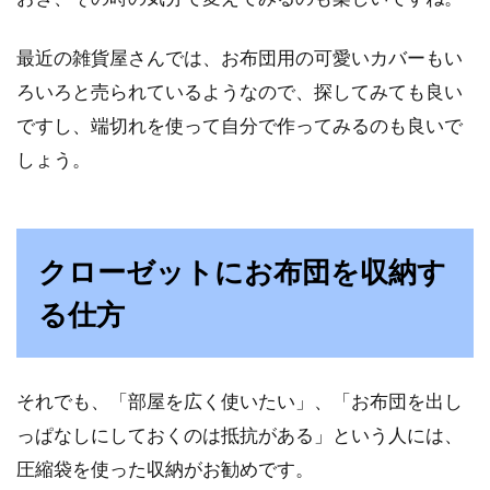
は、畳の上にお布団を敷いて寝るのが一般的で
したが、...
最近の雑貨屋さんでは、お布団用の可愛いカバーもい
ろいろと売られているようなので、探してみても良い
ですし、端切れを使って自分で作ってみるのも良いで
教えて！カラーボックスや寝具のカ
しょう。
ビの対処法
カラーボックスは安価にもかかわらず、非常に
頑丈で使い勝手もいいですし、工夫次第では机
クローゼットにお布団を収納す
やテレビ台として...
る仕方
すのこベッドに敷布団一枚で寝ると
それでも、「部屋を広く使いたい」、「お布団を出し
背中が痛いことがある？
っぱなしにしておくのは抵抗がある」という人には、
圧縮袋を使った収納がお勧めです。
寝るときのアイテムは、お布団とベッドの他