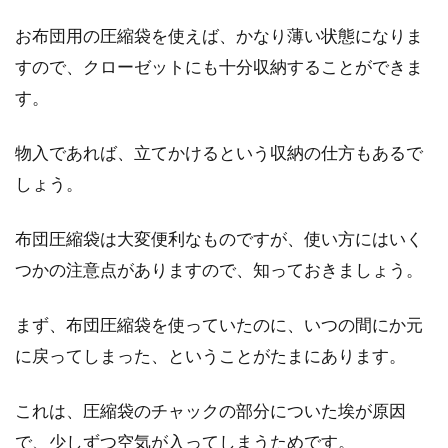
に、すのこマットというアイテムがあるのを知
っていますか？...
お布団用の圧縮袋を使えば、かなり薄い状態になりま
すので、クローゼットにも十分収納することができま
す。
お布団に掃除機をかけた時に出る白
い粉の正体と人体への影響
物入であれば、立てかけるという収納の仕方もあるで
しょう。
家の中で掃除機をかける際に、寝具はどうして
いますか？今は、お布団専用の掃除機も販売さ
布団圧縮袋は大変便利なものですが、使い方にはいく
れて...
つかの注意点がありますので、知っておきましょう。
まず、布団圧縮袋を使っていたのに、いつの間にか元
シングルベッドやダブルベッドの掛
に戻ってしまった、ということがたまにあります。
け布団サイズの選び方
これは、圧縮袋のチャックの部分についた埃が原因
お布団の上げ下げの必要もなく、クッション性
で、少しずつ空気が入ってしまうためです。