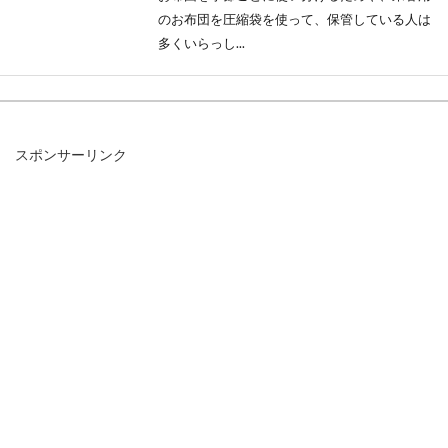
のお布団を圧縮袋を使って、保管している人は
多くいらっし...
お布団の買い替え時期の目安って？
スポンサーリンク
お布団の寿命の見分け方
お布団といっても、掛け布団、敷布団とありま
すが、それぞれの買い替え時期ご存知ですか？
お布団は...
お布団を郵送！コンパクトなまとめ
方とおすすめの発送方法！
引っ越しの荷物で、場所をとるお布団を、スッ