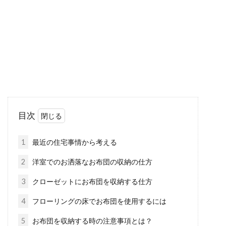
キリ、コンパクトにまとめる方法はあるのでし
ょうか。...
お布団に掃除機をかける効果は？清
潔に保つ秘訣をご紹介！
お布団のダニ対策で、お悩みの方は多いのでは
目次
ないでしょうか。そうした方に人気の布団クリ
ーナーで...
1
最近の住宅事情から考える
2
洋室でのお洒落なお布団の収納の仕方
一人暮らし！！賃貸へ引っ越す前に
3
クローゼットにお布団を収納する仕方
購入する物を確認しよう！
4
フローリングの床でお布団を使用するには
5
お布団を収納する時の注意事項とは？
初めての一人暮らし、ドキドキ、ワクワクしま