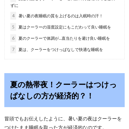
沸騰中！その真相に迫る！
ずに
近年では、睡眠ダイエットというダイエット方
4
暑い夏の夜睡眠の質を上げるのは入眠時の汗！
法が本やインターネットを通じて広がりつつあ
5
夏はクーラーの湿度設定にもこだわって良い睡眠を
ります。...
6
夏のクーラーで体調が…直当たりを避け良い睡眠を
7
夏は、クーラーをつけっぱなしで快適な睡眠を
睡眠が浅く、夜も目が覚めて起きる
のが辛い方へのアドバイス
今の世の中では、年齢に関係なく睡眠が思うよ
夏の熱帯夜！クーラーはつけっ
うにとれなくなるという方も増えてきていま
ぱなしの方が経済的？！
す。睡眠をしっ...
冒頭でもお伝えしたように、暑い夏の夜はクーラーを
led電球の寿命が長いって本当？照明
つけたまま睡眠を取った方が経済的なのです。
で睡眠の質は良くなる？