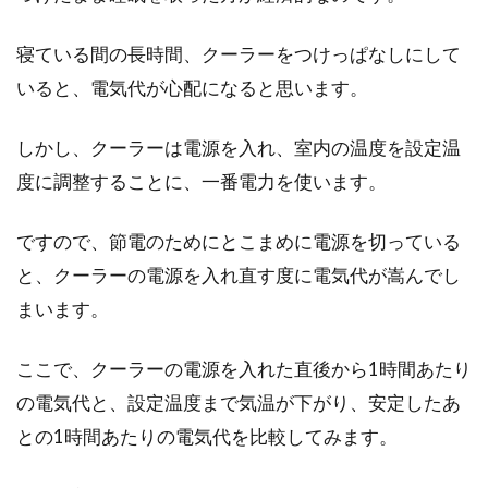
寝ている間の長時間、クーラーをつけっぱなしにして
led電球の寿命は長いと一般的に知られています
よね。では、実際に何時間なのか、ご存知です
いると、電気代が心配になると思います。
か？...
しかし、クーラーは電源を入れ、室内の温度を設定温
度に調整することに、一番電力を使います。
2ヶ月目でもう寝返り？子育てに思
ですので、節電のためにとこまめに電源を切っている
わぬ障害が起きる？
と、クーラーの電源を入れ直す度に電気代が嵩んでし
子育てをしている方は、お子さんの発達や些細
まいます。
な変化に敏感になってしまうことも多いかもし
れません。...
ここで、クーラーの電源を入れた直後から1時間あたり
の電気代と、設定温度まで気温が下がり、安定したあ
との1時間あたりの電気代を比較してみます。
睡眠は何時間我慢できる？ギネス記
録に挑戦した少年