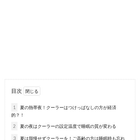
人は元気に生活できる？
多くの人の平均の睡眠時間は、1日の1/3の8時
間だといいます。しかし、その半分の4時間に
も満...
空腹の状態で睡眠を取るのはダイエ
ットに良い？悪い？
みなさんは、空腹の状態で睡眠を取ることがダ
目次
イエットに繋がる、というお話を聞いたことは
ありませんか...
1
夏の熱帯夜！クーラーはつけっぱなしの方が経済
的？！
2
夏の夜はクーラーの設定温度で睡眠の質が変わる
睡眠ダイエットは本やネットで話題
3
夏は我慢せずクーラーを！ご高齢の方は睡眠時も忘れ