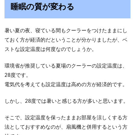
睡眠の質が変わる
冬になると暖房をつけているのに部屋が寒かっ
たり、寝室が寒くて寝るのが辛い・・という経
験をする方、多い...
暑い夏の夜、寝ている間もクーラーをつけたままにし
ておく方が経済的だということが分かりましたが、ベ
ストな設定温度は何度なのでしょうか。
寝起きの頭痛はなぜ起こる？後頭部
環境省が推奨している夏場のクーラーの設定温度は、
やこめかみが痛む原因とは
28度です。
朝、起きた時に頭痛を感じたことはありません
電気代を考えても設定温度は高めの方が経済的です。
か？目覚めた瞬間から痛みを感じるという人も
いらっし...
しかし、28度では暑いと感じる方が多いと思います。
そこで、設定温度を保ったままお部屋を涼しくする方
ストレスと睡眠不足の関係とは？快
法としておすすめなのが、扇風機と併用するという方
眠のためのコツもご紹介！