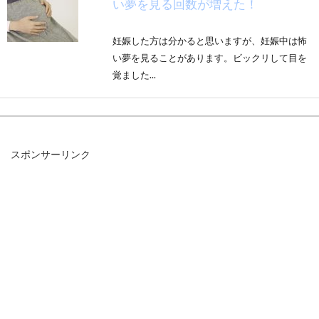
い夢を見る回数が増えた！
妊娠した方は分かると思いますが、妊娠中は怖
い夢を見ることがあります。ビックリして目を
覚ました...
led電球の寿命はどれくらい？購入前
スポンサーリンク
の注意点もご紹介します
節電のために、led電球に買い替えようと考えて
いる方も多いのでないでしょうか。寿命はどの
くら...
1日の平均睡眠時間が4時間以下でも