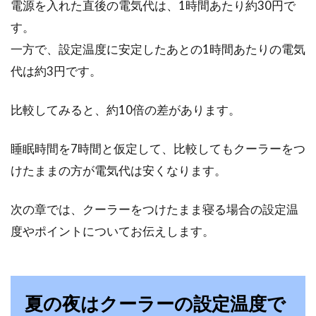
電源を入れた直後の電気代は、1時間あたり約30円で
す。
睡眠時間を削ると、体調が悪くなったり集中力
一方で、設定温度に安定したあとの1時間あたりの電気
が下がるという方は多いのではないでしょう
か。睡...
代は約3円です。
比較してみると、約10倍の差があります。
短時間睡眠でも気分良く起きる方法
睡眠時間を7時間と仮定して、比較してもクーラーをつ
とは？上手に起きられる？
けたままの方が電気代は安くなります。
仕事が忙しいときなどは、どうしても睡眠が短
次の章では、クーラーをつけたまま寝る場合の設定温
時間になってしまうことってありますよね。そ
れも、短...
度やポイントについてお伝えします。
窓に隙間テープを貼って冷気を遮断
夏の夜はクーラーの設定温度で
しよう！正しい貼り方は？