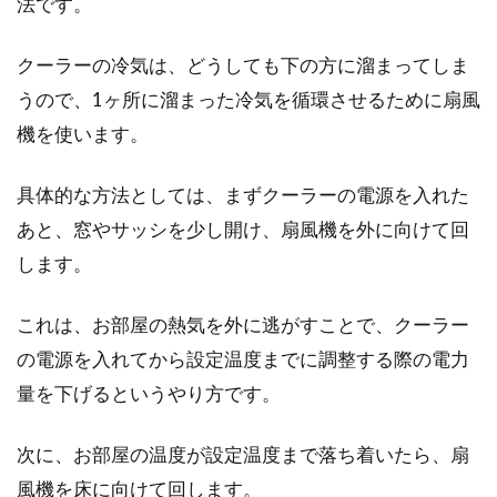
法です。
忙しい毎日を過ごしていると、知らず知らずの
クーラーの冷気は、どうしても下の方に溜まってしま
うちに溜まっているのが「ストレス」です。ス
うので、1ヶ所に溜まった冷気を循環させるために扇風
トレスは、精...
機を使います。
具体的な方法としては、まずクーラーの電源を入れた
子供が後頭部を強打して眠気が起き
あと、窓やサッシを少し開け、扇風機を外に向けて回
ている！命にかかわるの？
します。
子供が後頭部を強打した際に、一番心配なのは
これは、お部屋の熱気を外に逃がすことで、クーラー
「重大な怪我になってしまったのではない
か？」、「命に別状は...
の電源を入れてから設定温度までに調整する際の電力
量を下げるというやり方です。
子供が風邪をひいて眠れない！睡眠
次に、お部屋の温度が設定温度まで落ち着いたら、扇
中に出来る対処法とは！
風機を床に向けて回します。