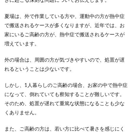
現代では、忙しい方などは、「短時間しか睡眠
夏場は、外で作業している方や、運動中の方が熱中症
の時間を確保できない」といった方もいるかと
で搬送されるケースが多くなりますが、近年では、お
思います。...
家にいるご高齢の方が、熱中症で搬送されるケースが
増えています。
睡眠の質を向上させる寝室・音・運
外の場合は、周囲の方が気づきやすいので、処置が遅
動・飲料の工夫！
れるということは少ないです。
睡眠がよくとれなかったときの朝の気だるさに
しかし、1人暮らしのご高齢の場合、お家の中で熱中症
は、その1日のやる気を左右するものとなるこ
とでしょう。...
になって、倒れていても察知することが難しいです。
そのため、処置が遅れて重篤な状態になることも少な
くありません。
睡眠時に何度も起きる症状を対処！
途中で目覚める方必見！
また、ご高齢の方は、若い方に比べて暑さを感じにく