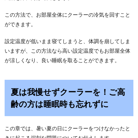
子供が小さいときは、保育園や幼稚園でよく風
この方法で、お部屋全体にクーラーの冷気を回すこと
邪をもらってきますよね。子供が風邪をひく
ができます。
と、どうし...
設定温度が低いまま寝てしまうと、体調を崩してしま
いますが、この方法なら高い設定温度でもお部屋全体
家や外でもカフェイン飲料・睡眠に
が涼しくなり、良い睡眠を取ることができます。
悪影響？きび団子の岡山へ
コーヒーや紅茶はお好きですか？家でも外で
夏は我慢せずクーラーを！ご高
も、お茶が飲みたくなったらコーヒー・紅茶・
日本茶など、無...
齢の方は睡眠時も忘れずに
【忙しい方におすすめ】3時間でも
この章では、暑い夏の日にクーラーをつけなかったと
質のいい睡眠をとる方法！
きに起こる深刻な問題についてお伝えします。