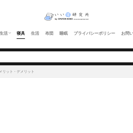
生活
寝具
生活
布団
睡眠
プライバシーポリシー
お問
インテリア・家具
暮らし
照明
キッチン
メリット・デメリット