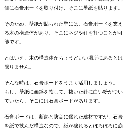
のシミの落とし方
側に石膏ボードを取り付け、そこに壁紙を貼ります。
白い壁だと黒いコーヒーの汚れはとても目立っ
そのため、壁紙が貼られた壁には、石膏ボードを支え
てしまいます。そしてシミはもちろん臭いも気
になって...
る木の構造体があり、そこにネジや釘を打つことが可
能です。
システムキッチンの人気メーカー4
とはいえ、木の構造体がちょうどいい場所にあるとは
社とおすすめ製品！
限りません。
新築やリフォームをする場合、システムキッチ
そんな時は、石膏ボードをうまく活用しましょう。
ンの選び方には頭を悩ませるものです。機能や
もし、壁紙に画鋲を指して、抜いた針に白い粉がつい
性能面、...
ていたら、そこには石膏ボードがあります。
石膏ボードは、断熱と防音に優れた建材ですが、石膏
ある日突然はじまる蛍光灯のチカチ
を紙で挟んだ構造なので、紙が破れるとぼろぼろに崩