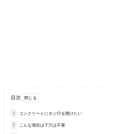
整理や収納がしやすいインテリアの
アイデアやコツをご紹介！
物は増える一方なのに、収納するスペースがな
い・・・そんな悩みを抱えてはいませんか？特
に1Kや1D...
お手本は海外のベッドルーム！青系
ベッドルームの秘密
海外映画などで良く見かけるベッドルームは、
目次
オシャレなイメージがありますよね。ベッドシ
ーツ...
1
コンクリートにネジ穴を開けたい
2
こんな場合は下穴は不要