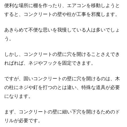
のは危険！火事の恐れも！
便利な場所に棚を作ったり、エアコンを移動しようと
すると、コンクリートの壁や柱が工事を邪魔します。
ニュースでよく耳にする「火事」ですが、コン
セントからの発火が原因となっていることが多
あきらめて不便な思いを我慢している人は多いでしょ
くあります。...
う。
しかし、コンクリートの壁に穴を開けることさえでき
新築のインテリアを失敗しないため
ればれば、ネジやフックを固定できます。
に！ブログ紹介のポイント
ですが、固いコンクリートの壁に穴を開けるのは、木
新築を建てたら、誰でもおしゃれなインテリア
の柱にネジや釘を打つのとは違い、特殊な道具が必要
を使い、コーディネートを考えることでしょ
う。しかし...
になります。
まず、コンクリートの壁に細い下穴を開けるためのド
リルが必要です。
6畳のお部屋や寝室に合うテレビの