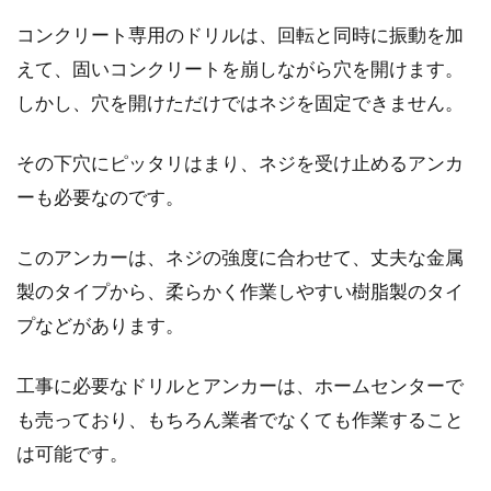
大きさはどのくらい？
コンクリート専用のドリルは、回転と同時に振動を加
えて、固いコンクリートを崩しながら穴を開けます。
みなさんは、寝室にテレビを置いていますか？
その寝室のテレビは、大きいですか？それと
しかし、穴を開けただけではネジを固定できません。
も、小さいです...
その下穴にピッタリはまり、ネジを受け止めるアンカ
ーも必要なのです。
濃いグレーに合う色は何色？素敵な
コーディネートをご紹介！
このアンカーは、ネジの強度に合わせて、丈夫な金属
製のタイプから、柔らかく作業しやすい樹脂製のタイ
街を歩くとオシャレな人達が沢山いますよね。
プなどがあります。
白や黒やネイビーはファッションアイテムの定
番カラー...
工事に必要なドリルとアンカーは、ホームセンターで
も売っており、もちろん業者でなくても作業すること
は可能です。
インバーター蛍光灯がつかない！交