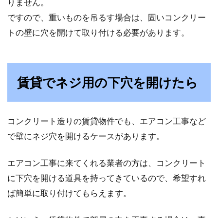
い！その方法を徹底解説！
りません。
ですので、重いものを吊るす場合は、固いコンクリー
プライバシーを守るために必須のアイテムと言
トの壁に穴を開けて取り付ける必要があります。
えば、鍵ですよね。スマホやパソコン、金庫に
机と...
賃貸でネジ用の下穴を開けたら
生活臭がたまる！ファブリーズでお
部屋の匂いを良くしよう
コンクリート造りの賃貸物件でも、エアコン工事など
お宅によって、それぞれのお部屋の匂いがあり
で壁にネジ穴を開けるケースがあります。
ますよね。お部屋の匂いは、そのお部屋のイメ
ージにつ...
エアコン工事に来てくれる業者の方は、コンクリート
に下穴を開ける道具を持ってきているので、希望すれ
ば簡単に取り付けてもらえます。
黒を使いこなす！！部屋の印象が劇
的に変わるレイアウト術！