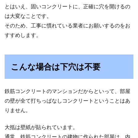
換してもつかない原因は？
とはいえ、固いコンクリートに、正確に穴を開けるの
は大変なことです。
インバーター蛍光灯は、即時点灯ができたり、
そのため、工事に慣れている業者にお願いするのをお
省電力・高効率・50Hz/60Hz両用・低騒音・ラ
ンプのち...
すすめします。
【基本を学ぼう】インテリアコーデ
こんな場合は下穴は不要
ィネートのポイント！
お部屋のインテリアコーディネートでは、ただ
鉄筋コンクリートのマンションだからといって、部屋
好きなデザインや色、柄のものを置くだけでは
の壁が全て打ちっぱなしコンクリートということはあ
雑然とした印...
りません。
大抵は壁紙が貼られています。
壁にコーヒーのシミが！！コーヒー
通常、鉄筋コンクリートの建物に作られた部屋は、内