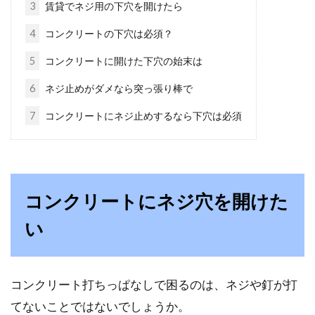
電球は100Vより110Vの方が経済
3
賃貸でネジ用の下穴を開けたら
的？白熱電球の存在意義
4
コンクリートの下穴は必須？
5
コンクリートに開けた下穴の始末は
電球は100Vより110Vの方が経済的だといわれ
ていますが、本当にそうなのでしょうか。...
6
ネジ止めがダメなら突っ張り棒で
7
コンクリートにネジ止めするなら下穴は必須
納得！家の階段の寸法は安全を考え
計算されていた！
コンクリートにネジ穴を開けた
いつも何気なく上り下りしている家の階段は、
うっかり踏み外したりしない限りは、落ちたり
い
することはありま...
コンクリート打ちっぱなしで困るのは、ネジや釘が打
コンセントがお布団の上に位置する
てないことではないでしょうか。