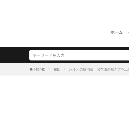
ホーム
HOME
布団
床冷えの解消法！お布団の敷き方を工