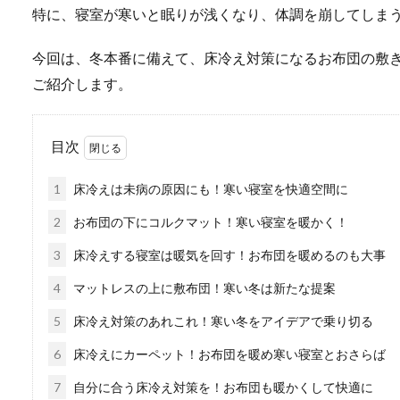
特に、寝室が寒いと眠りが浅くなり、体調を崩してしま
今回は、冬本番に備えて、床冷え対策になるお布団の敷
ご紹介します。
目次
1
床冷えは未病の原因にも！寒い寝室を快適空間に
2
お布団の下にコルクマット！寒い寝室を暖かく！
3
床冷えする寝室は暖気を回す！お布団を暖めるのも大事
4
マットレスの上に敷布団！寒い冬は新たな提案
5
床冷え対策のあれこれ！寒い冬をアイデアで乗り切る
6
床冷えにカーペット！お布団を暖め寒い寝室とおさらば
7
自分に合う床冷え対策を！お布団も暖かくして快適に