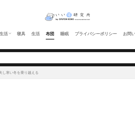
生活
寝具
生活
布団
睡眠
プライバシーポリシー
お問
インテリア・家具
暮らし
照明
キッチン
夫し寒い冬を乗り越える