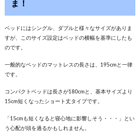
ま！
赤ちゃんの眠りを深くするために寝
具をひんやり快適に！
ベッドにはシングル、ダブルと様々なサイズがありま
もうすぐ暑い夏がやってきます。室温や衣服の
すが、このサイズ設定はベッドの横幅を基準にしたも
調整など、赤ちゃんと過ごす夏は、考えなくて
はいけな...
のです。
一般的なベッドのマットレスの長さは、195cmと一律
畳の上にベッドを置きたい！カビの
です。
対策になる！？
コンパクトベッドは長さが180cmと、基本サイズより
賃貸やお家の和室の畳の上にベッドを置きたい
15cm短くなったショート丈タイプです。
と思っている人は、意外に多くいます。しか
し、実際に...
「15cmも短くなると寝心地に影響しそう・・・」とい
う心配が頭を過るかもしれません。