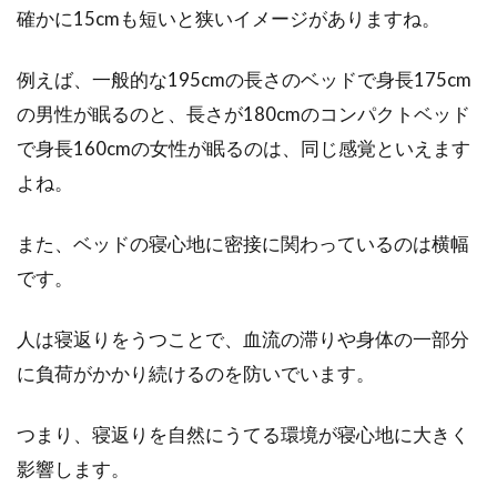
ベッドをなるべく隠したい！ワンル
確かに15cmも短いと狭いイメージがありますね。
ームの上手な仕切り方とは
例えば、一般的な195cmの長さのベッドで身長175cm
ワンルームにお住いの方は、住居スペースの
の男性が眠るのと、長さが180cmのコンパクトベッド
「仕切り方」にお悩みではないですか？特に、
で身長160cmの女性が眠るのは、同じ感覚といえます
来客にはあ...
よね。
また、ベッドの寝心地に密接に関わっているのは横幅
ベッドで寝具の順番は決まってる？
です。
正しく敷いて快適な睡眠を
人は寝返りをうつことで、血流の滞りや身体の一部分
寝具売り場に行くと、様々な寝具小物が販売さ
に負荷がかかり続けるのを防いでいます。
れていますよね。しかし、中にはベッドパッド
や敷パッ...
つまり、寝返りを自然にうてる環境が寝心地に大きく
影響します。