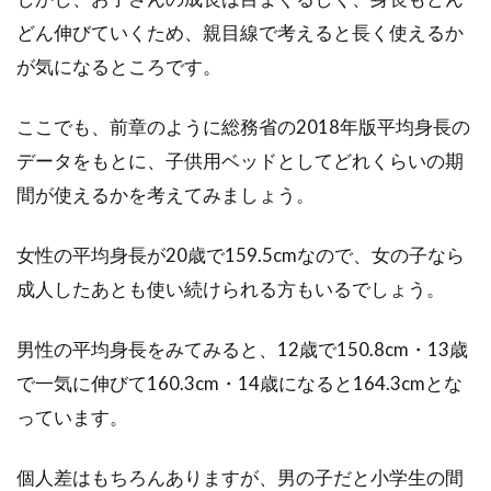
快眠のために！！マットレスの上に
どん伸びていくため、親目線で考えると長く使えるか
敷くおすすめな物は？
が気になるところです。
おそらくほとんどの方がベッドにマットレスを
敷いて寝るか、敷布団をフローリングや畳に直
ここでも、前章のように総務省の2018年版平均身長の
置きして寝ること...
データをもとに、子供用ベッドとしてどれくらいの期
間が使えるかを考えてみましょう。
女性の平均身長が20歳で159.5cmなので、女の子なら
成人したあとも使い続けられる方もいるでしょう。
男性の平均身長をみてみると、12歳で150.8cm・13歳
で一気に伸びて160.3cm・14歳になると164.3cmとな
っています。
個人差はもちろんありますが、男の子だと小学生の間