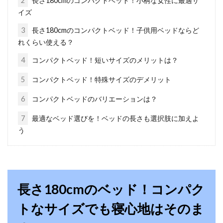
2
長さ180cmのコンパクトベッド！小柄な女性に最適サ
どれを買う？布団掃除機ランキン
イズ
グ！ダニの性質を知ろう
3
長さ180cmのコンパクトベッド！子供用ベッドならど
れくらい使える？
最近では、お布団のダニやホコリからのアレル
4
コンパクトベッド！短いサイズのメリットは？
ギーが注目されています。そこで、活躍するの
が、布団...
5
コンパクトベッド！特殊サイズのデメリット
6
コンパクトベッドのバリエーションは？
畳にウッドカーペットを敷くときの
7
最適なベッド選びを！ベッドの長さも選択肢に加えよ
う
ダニ・カビの対策方法とは
畳のお部屋をプチリフォームするのに、とても
便利なウッドカーペット。設置する際には、ダ
ニ・カビの対...
長さ180cmのベッド！コンパク
トなサイズでも寝心地はそのま