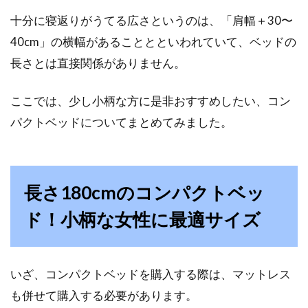
マットレスは低反発が人気！各メー
十分に寝返りがうてる広さというのは、「肩幅＋30〜
カーの口コミ評価を検証
40cm」の横幅があることとといわれていて、ベッドの
長さとは直接関係がありません。
みなさんは、毎晩ぐっすり眠れていますか。も
し、寝つきが悪かったり、途中で起きたりと、
睡眠の質...
ここでは、少し小柄な方に是非おすすめしたい、コン
パクトベッドについてまとめてみました。
モダン？シンプル？シンプルモダン
インテリアってなに？
長さ180cmのコンパクトベッ
ド！小柄な女性に最適サイズ
モダンインテリアは、モノトーン基調で無機質
な素材、直線的な家具を使用しているのに対
し、シンプルモダン...
いざ、コンパクトベッドを購入する際は、マットレス
も併せて購入する必要があります。