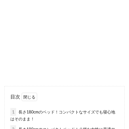
壁埋め込み型スイッチの交換方法＆
壁穴の補修方法と費用相場
普段、何気なく使っている家のスイッチです
が、種類も豊富で、便利な機能を合わせ持つタ
イプも多いですよね...
夫婦と子供の三人暮らし、寝室や子
供部屋はどうする？
現代、夫婦と子供の三人暮らしというご家庭は
目次
多いのではないでしょうか。そんな三人暮ら
し、子供は...
1
長さ180cmのベッド！コンパクトなサイズでも寝心地
はそのまま！