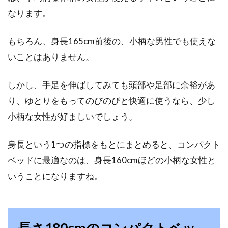
アメリカでのベッドルーム！「ツイ
なります。
ンルーム」は通用しない？
もちろん、身長165cm前後の、小柄な男性でも使えな
旅行などでホテルを利用する際に、シングルベ
いことはありません。
ッドが2つあるツインルームを予約したいと思
う方は多いと...
しかし、手足を伸ばしてみても頭部や足部に余裕があ
り、ゆとりをもってのびのびと快適に使うなら、少し
小柄な女性が好ましいでしょう。
和室を子供部屋に！ラグなどのイン
テリアでお洒落に変身！！
身長という1つの指標をもとにまとめると、コンパクト
子供が小さい間は危険な事もあるので、ママの
ベッドに最適なのは、身長160cmほどの小柄な女性と
目の届くところを子供部屋にできたら安心とい
いうことになりますね。
う方も多いのでは...