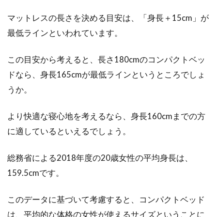
蛍光灯と白熱電球の寿命を決める要
マットレスの長さを決める目安は、「身長＋15cm」が
因＆おすすめな照明の色！
最低ラインといわれています。
住宅で使用されている照明の蛍光灯や白熱電球
が切れると、交換するのが面倒で嫌ですよね。
この目安から考えると、長さ180cmのコンパクトベッ
電球は可...
ドなら、身長165cmが最低ラインというところでしょ
うか。
お布団のダニ退治に効果があるのは
より快適な寝心地を考えるなら、身長160cmまでの方
殺虫剤？それとも？
に適しているといえるでしょう。
お布団でダニの被害にあった時、すぐ考えるの
総務省による2018年度の20歳女性の平均身長は、
は「どの殺虫剤を使おうか？」ではないでしょ
159.5cmです。
うか。...
このデータに基づいて考慮すると、コンパクトベッド
は、平均的な体格の女性が使えるサイズということに