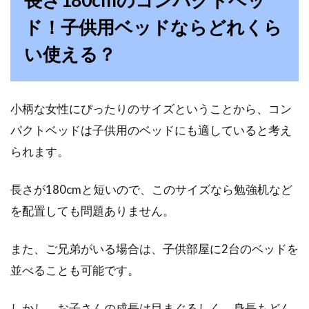
長さ180cmのコンパクトベッ
低反発枕は洗濯してはいけない？乾
ド！子供用ベッドならどれくら
かないのはなぜ？
い使える？
低反発の寝具って、もっちりとした肌触りで体
にフィットして、人気の商品ですよね。特に、
低反発枕は持...
小柄な女性にぴったりのサイズということから、コン
パクトベッドは子供用のベッドにも適していると考え
られます。
マットレス選びは慎重に！高性能な
折りたたみタイプは無印で
長さが180cmと短いので、このサイズなら勉強机など
を配置しても問題ありません。
ノーブランドの商品が「無印」と呼ばれること
を知っていますか？宣伝費を上乗せしていない
分、高性能...
また、ご兄弟がいる場合は、子供部屋に2台のベッドを
並べることも可能です。
しかし、お子さんの成長は目まぐるしく、身長もどん