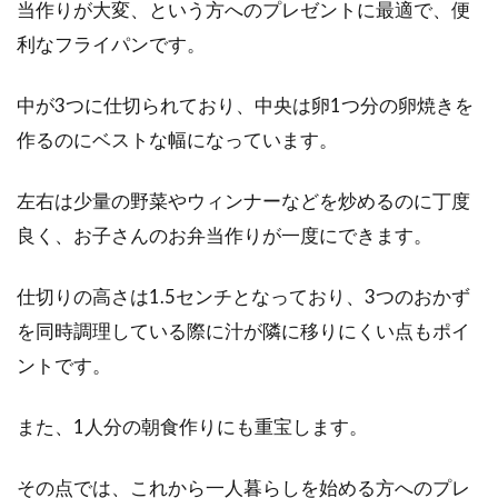
当作りが大変、という方へのプレゼントに最適で、便
利なフライパンです。
突然ですが、皆さんは「椅子の高さは健康に直
結する」という話を聞いたことはないでしょう
中が3つに仕切られており、中央は卵1つ分の卵焼きを
か？...
作るのにベストな幅になっています。
左右は少量の野菜やウィンナーなどを炒めるのに丁度
キッチンの排水溝トラブル！異臭や
良く、お子さんのお弁当作りが一度にできます。
つまりの対処法と予防策！
仕切りの高さは1.5センチとなっており、3つのおかず
キッチンのシンクで洗い物などをしているとき
に、水の流れが悪く感じることはありません
を同時調理している際に汁が隣に移りにくい点もポイ
か。ま...
ントです。
また、1人分の朝食作りにも重宝します。
フィギュアの組み立て！台座に入ら
その点では、これから一人暮らしを始める方へのプレ
ないときはどう対処する？