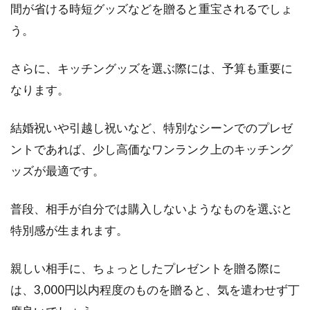
間が省ける時短グッズなどを贈ると重宝されるでしょ
う。
インテリアをモノトーンなカラーで統一するコ
ーディネートは、根強い人気があります。皆さ
さらに、キッチングッズを選ぶ際には、予算も重要に
んは、モ...
なります。
結婚祝いや引越し祝いなど、特別なシーンでのプレゼ
カーテンが長い時はどうする？おす
ントであれば、少し高価なワンランク上のキッチング
すめアレンジをご紹介！
ッズが最適です。
カーテンを購入し、いざ取り付けてみたら、
「カーテンが思っていたよりも長い」という経
普段、相手が自分では購入しないようなものを選ぶと
験がある方は多...
特別感が生まれます。
親しい相手に、ちょっとしたプレゼントを贈る際に
猫のトイレの掃除方法！お布団に付
は、3,000円以内程度のものを贈ると、気を遣わせず丁
いた猫の毛の処理法！