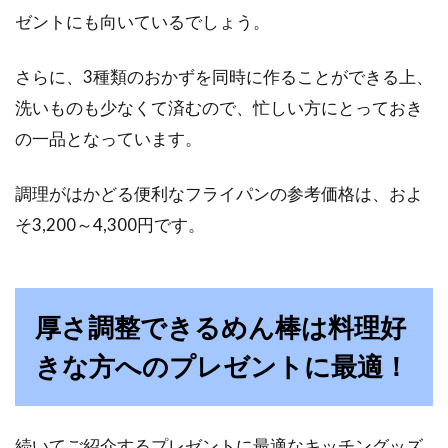
ゼントにも向いているでしょう。
多くの方が組み立てたことがあるであろうフィ
ギュアですが、たまに台座に「入らない」「届
さらに、3種類のおかずを同時に作ることができる上、
かない」なんてこ...
洗いものも少なくて済むので、忙しい方にとっておき
の一品となっています。
マンションの間取りはどうする？寝
調理がはかどる便利なフライパンの参考価格は、およ
室のインテリアのコツは？
そ3,200～4,300円です。
マンション購入を検討する際、一番気になるの
が間取りですよね。そして、マンション選びで
一番わく...
厚さ調整できるめん棒は料理好
きな方へのプレゼントに最適！
ワイドハイター粉末と液体の使い分
け！タオルの嫌な臭い予防
続いてご紹介するプレゼントに最適なキッチングッズ