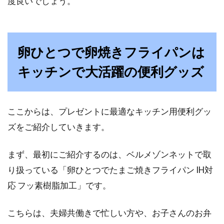
度良いでしょう。
猫を飼っていてやりたくないことと言えば、ト
イレ掃除ですよね。かわいい猫のものとはい
え、好んで...
卵ひとつで卵焼きフライパンは
キッチンで大活躍の便利グッズ
窓に隙間テープを張ると、防音効果
はある！？
ここからは、プレゼントに最適なキッチン用便利グッ
ズをご紹介していきます。
窓に隙間テープを張ることで、隙間風対策や防
音効果などうれしい効果がたくさんあります。
まず、最初にご紹介するのは、ベルメゾンネットで取
それもこ...
り扱っている「卵ひとつでたまご焼きフライパン IH対
応 フッ素樹脂加工」です。
椅子の高さは健康に直結！油圧式が
こちらは、夫婦共働きで忙しい方や、お子さんのお弁
下がる原因と対処法は？