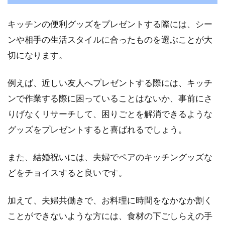
キッチンの便利グッズをプレゼントする際には、シー
電球が切れてしまった！このように電球が切れ
てしまった際に、消費電力の低いLEDに交換さ
ンや相手の生活スタイルに合ったものを選ぶことが大
れる方...
切になります。
例えば、近しい友人へプレゼントする際には、キッチ
女性が都内で一人暮らし！安心の区
ンで作業する際に困っていることはないか、事前にさ
は？家具は安いだけではNG
りげなくリサーチして、困りごとを解消できるような
グッズをプレゼントすると喜ばれるでしょう。
女性が都内で一人暮らしをするなら、やはり治
安のいいところを選びたいですよね。特に女性
また、結婚祝いには、夫婦でペアのキッチングッズな
の場合は、防...
どをチョイスすると良いです。
加えて、夫婦共働きで、お料理に時間をなかなか割く
インテリアをモノトーンで統一！差
ことができないような方には、食材の下ごしらえの手
し色をプラスするコツ