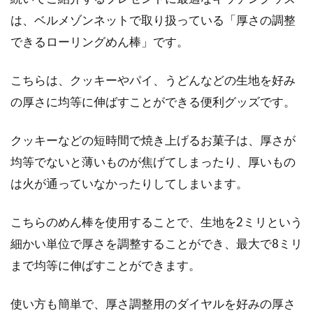
は、ベルメゾンネットで取り扱っている「厚さの調整
お天気の悪い日が続くと、お洗濯に困りますよ
できるローリングめん棒」です。
ね。とりわけ、部屋干しをしたタオルや衣類か
ら出る、あの...
こちらは、クッキーやパイ、うどんなどの生地を好み
の厚さに均等に伸ばすことができる便利グッズです。
カーテンサイズの基本の測り方・長
クッキーなどの短時間で焼き上げるお菓子は、厚さが
さの目安はどれくらい？
均等でないと薄いものが焦げてしまったり、厚いもの
は火が通っていなかったりしてしまいます。
カーテンを購入する際に、まずは、どれくらい
のカーテンサイズがいいのか把握しなくてはい
けません。...
こちらのめん棒を使用することで、生地を2ミリという
細かい単位で厚さを調整することができ、最大で8ミリ
まで均等に伸ばすことができます。
勉強机に蛍光灯は不向き？取り外し
使い方も簡単で、厚さ調整用のダイヤルを好みの厚さ
方などの難点を紐解く！