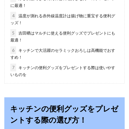
方法をご紹介！
に最適！
ジメジメとした梅雨時や結露が付く寒い冬の窓
4
温度が測れる赤外線温度計は揚げ物に重宝する便利グ
ガラスの近くの壁って、なんだか湿っぽくない
ッズ！
ですか？...
5
吉田晒はマルチに使える便利グッズでプレゼントにも
最適！
6
キッチンで大活躍のセラミックおろしは高機能でおす
エアコンを設置するときの注意点！
すめ！
電源元ブレーカーの見方
7
キッチンの便利グッズをプレゼントする際は使いやす
いものを
エアコンを新しく設置しようとしたけれど、設
置が出来ないこともあるってご存知でしょう
か！？エア...
キッチンの便利グッズをプレゼ
ントする際の選び方！
天井の電球を交換しよう！寝室照明
は明るさと色が重要！？