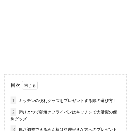
作業？上手な活用法とは！
ダイニングやリビングを見渡すことのできる対
面式のキッチンは憧れますね。最近では、そん
な対面式...
スイッチの取り付け場所は？電気代
節約で照明をLEDに交換！
毎月かかる電気代・・・少しでも安くおさめた
目次
いですよね。そこで、照明をLED電球に変える
方が多くな...
1
キッチンの便利グッズをプレゼントする際の選び方！
2
卵ひとつで卵焼きフライパンはキッチンで大活躍の便
利グッズ
部屋の天井にカビが！！カビの掃除
3
厚さ調整できるめん棒は料理好きな方へのプレゼント