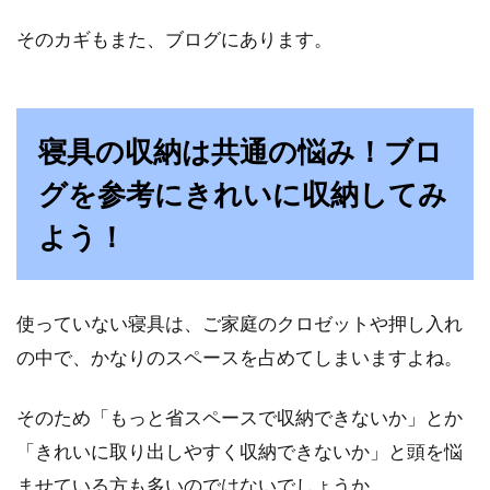
普段、当たり前に使っているトイレ。海外から
そのカギもまた、ブログにあります。
日本に来た外国人は、日本のトイレは清潔だと
感激する...
寝具の収納は共通の悩み！ブロ
ベッドなどの大型家具の移動に悩
グを参考にきれいに収納してみ
む。一人で楽に運べる？
よう！
「よし！部屋の模様替えをしよう！」ふと、そ
う思うこと、ありますよね。実際に模様替...
使っていない寝具は、ご家庭のクロゼットや押し入れ
の中で、かなりのスペースを占めてしまいますよね。
海外のベッドルームを参考に！モダ
そのため「もっと省スペースで収納できないか」とか
ンな部屋作りに挑戦！
「きれいに取り出しやすく収納できないか」と頭を悩
ベッドルームは、一日の疲れを癒し、心と体を
ませている方も多いのではないでしょうか。