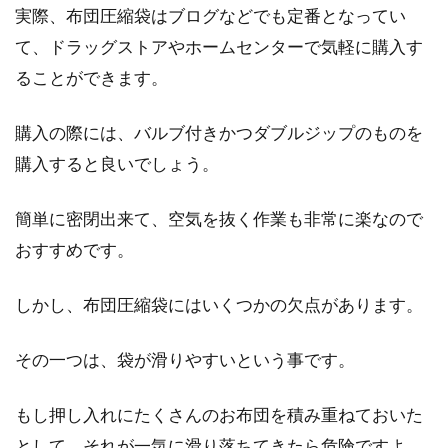
高さと窓のサイズについて悩んだりしていませ
実際、布団圧縮袋はブログなどでも定番となってい
んか！？...
て、ドラッグストアやホームセンターで気軽に購入す
ることができます。
ベッドのヘッドボードとフットボー
購入の際には、バルブ付きかつダブルジップのものを
ドは必要？後付けも可能？
購入すると良いでしょう。
ベッドを購入する時は、どのようなことを意識
簡単に密閉出来て、空気を抜く作業も非常に楽なので
しているでしょうか。サイズやマットレスの硬
おすすめです。
さ、デザイン...
しかし、布団圧縮袋にはいくつかの欠点があります。
布団クリーナーと温風でベッドのダ
その一つは、袋が滑りやすいという事です。
ニを退治！その方法とは？
もし押し入れにたくさんのお布団を積み重ねておいた
お布団って毎日使うので、清潔に保ちたいです
として、それが一気に滑り落ちてきたら危険ですよ