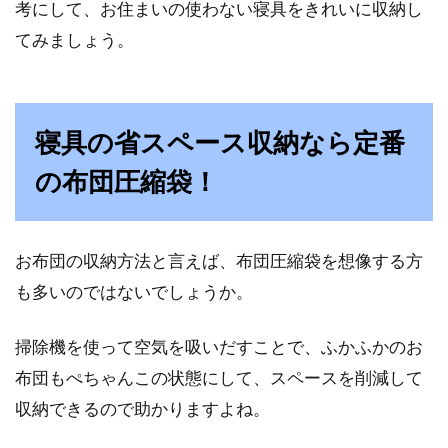
考にして、お住まいの使わない寝具をきれいに収納し
ついて悩んだことはありませんか!？リビング
は、家族...
てみましょう。
ハズレのないベッド！すのこマット
寝具の省スペース収納なら定番
の材質を知って快適に！
の布団圧縮袋！
最近は、ベッドで寝る方も増えてきています。
パイプ製のフレームでは、床板の部分でスチー
お布団の収納方法と言えば、布団圧縮袋を想像する方
ルのパイ...
も多いのではないでしょうか。
掃除機を使って空気を吸いだすことで、ふかふかのお
リラックス空間！お風呂場や寝室に
布団もぺちゃんこの状態にして、スペースを削減して
設置する窓の高さとサイズ
収納できるので助かりますよね。
新築の設計で、お風呂場や寝室に設置する窓の