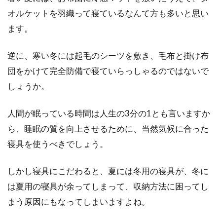
団地のお部屋には、和室のイメージが強いです
オルケットを羽織って寝ているなんて方も多いと思い
よね。リノベーション前で古い築年数だと、
ます。
「全ての部...
逆に、寒い冬には起毛のシーツを敷き、毛布と掛け布
団をかけて完全防備で寝ていらっしゃるのではないで
寝る時に体や顔周りが寒い！冷え対
しょうか。
策・寝る時マスクは良い？
人間が眠っている時間は人生の3分の1とも言いますか
寒い季節、寝る時に体や顔周りが冷たくて、寝
ら、睡眠の質を向上させるために、当然気候に合った
つけないなんて経験ありませんか？あたたかい
寝具を使うべきでしょう。
状態で、...
しかし寝具にこだわると、夏には冬用の寝具が、冬に
は夏用の寝具が余ってしまって、収納方法に困ってし
どの寝具にダニは住み付きやすい？
まう原因にもなってしまいますよね。
梅雨時期の駆除方法って？