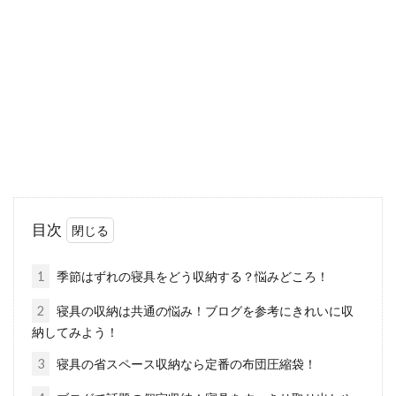
猫を飼っている方は、猫の寝顔に癒されている
ことでしょう。もし、あなたの手作りのベッド
でかわい...
マットレスだけで寝る！？床に直に
敷くメリット・デメリット
マットレスはベッドのパーツの1つと思ってい
目次
る方も多いと思いますが、フレームが無くても
使うことはできま...
1
季節はずれの寝具をどう収納する？悩みどころ！
2
寝具の収納は共通の悩み！ブログを参考にきれいに収
納してみよう！
アジアンテイストなお部屋におすす
3
寝具の省スペース収納なら定番の布団圧縮袋！
めな家具やアレンジ方法！