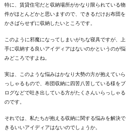
特に、賃貸住宅だと収納場所がかなり限られている物
ダニはどんな寝具に住み着きやすいのでしょう
か。寝具は毎日使うものなので、湿気やダニな
件がほとんどかと思いますので、できるだけお布団を
どのハウ...
かさばらせずに収納したいところです。
このように邪魔になってしまいがちな寝具ですが、上
ベッドの高さを上げると、どんなメ
手に収納する良いアイディアはないのかというのが悩
リットデメリットがある？
みどころですよね。
意外と後悔が多いベッドの高さ、気にしないで
実は、このような悩みはかなり大勢の方が抱えていら
購入してしまうと後々大きな後悔をすることに
っしゃるもので、布団収納に四苦八苦している様をブ
なります。...
ログなどで吐き出している方がたくさんいらっしゃる
のです。
外国人が驚く日本のトイレ！清潔さ
それでは、私たちが抱える収納に関する悩みを解決で
の秘密を探ってみよう！！
きるいいアイディアはないのでしょうか。