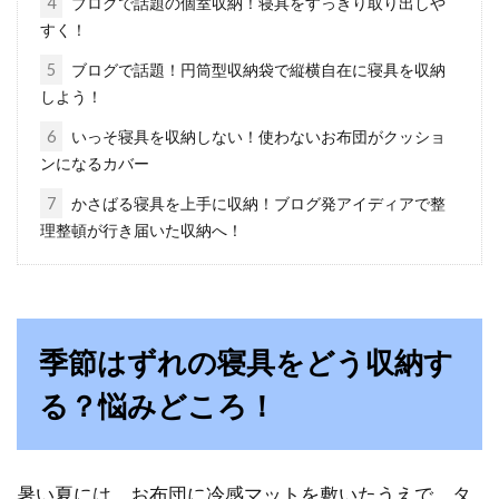
4
ブログで話題の個室収納！寝具をすっきり取り出しや
アジアンリゾートなインテリアのお部屋は、お
すく！
しゃれで憧れますよね。アジアンとっても、素
5
ブログで話題！円筒型収納袋で縦横自在に寝具を収納
材によっ...
しよう！
6
いっそ寝具を収納しない！使わないお布団がクッショ
ンになるカバー
ベッドルームをオシャレにするなら
7
かさばる寝具を上手に収納！ブログ発アイディアで整
海外インテリアを参考に！
理整頓が行き届いた収納へ！
オシャレなベッドルームって憧れますよね。海
外のインテリアを見て、オシャレに感じる方も
いる...
季節はずれの寝具をどう収納す
る？悩みどころ！
団地住まいで全室和室！それでもベ
ッドが置きたいときは？
暑い夏には、お布団に冷感マットを敷いたうえで、タ