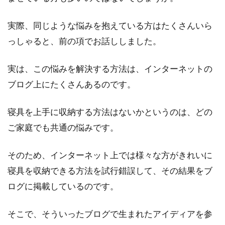
リセットする大切な場所です。「大切な場所だ
から...
実際、同じような悩みを抱えている方はたくさんいら
っしゃると、前の項でお話ししました。
快適な夜のために「暑さ対策グッ
実は、この悩みを解決する方法は、インターネットの
ズ」を！おすすめ寝具はコレ
ブログ上にたくさんあるのです。
真夏でなくても、「夜暑くて眠ることができな
寝具を上手に収納する方法はないかというのは、どの
い！」というときはありませんか？暑くて寝る
ご家庭でも共通の悩みです。
ことがで...
そのため、インターネット上では様々な方がきれいに
寝具を収納できる方法を試行錯誤して、その結果をブ
マンション等のリビングの家具の上
ログに掲載しているのです。
手な配置で快適な空間作り
そこで、そういったブログで生まれたアイディアを参
マンション等のリビングに置く、家具の配置に