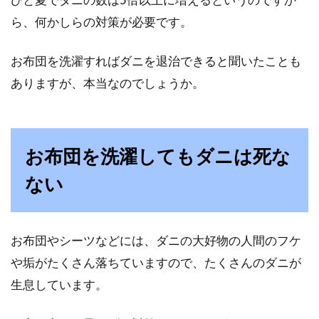
ベッドカバー、ベッドパッド、敷き
ら、何かしらの対策が必要です。
パッドの正しい使い方は？
お布団を洗濯すればダニを退治できると聞いたことも
昔は畳にお布団が当たり前だったのですが、ベ
ありますが、本当なのでしょうか。
ッドを使用している人もとても多いですよね。
ベッドが...
お布団を洗濯してもダニは死な
お布団やお風呂、床の掃除って毎日
ない
すべき？どうやるの？
お布団、お風呂、床・・・毎日利用するもので
お布団やシーツなどには、ダニの大好物の人間のフケ
すが、掃除の頻度はどれくらいなのでしょう。
や垢がたくさん落ちていますので、たくさんのダニが
また、掃...
生息しています。