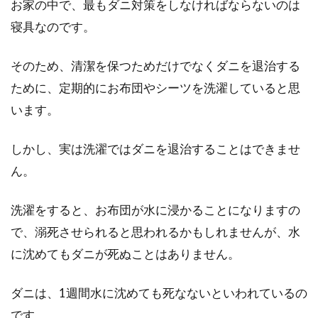
お家の中で、最もダニ対策をしなければならないのは
和室を快適空間に！邪魔なお布団を
寝具なのです。
片付けるコツとは
そのため、清潔を保つためだけでなくダニを退治する
日本人なら、畳の敷かれた和室でお布団で寝た
ために、定期的にお布団やシーツを洗濯していると思
いものです。しかし、和室の押し入れは貴重な
います。
収納...
しかし、実は洗濯ではダニを退治することはできませ
ん。
布団入れの袋を考える！保育園では
どんなものを選ぶ？
洗濯をすると、お布団が水に浸かることになりますの
で、溺死させられると思われるかもしれませんが、水
保育園に入園が決まったら、お昼寝用のお布団
が必要となります。そのお布団は週初めに持っ
に沈めてもダニが死ぬことはありません。
て行き、...
ダニは、1週間水に沈めても死なないといわれているの
です。