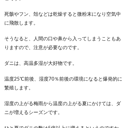
一般家庭の電源コンセントはなぜ
死骸やフン、殻などは乾燥すると微粉末になり空気中
100vと200vがある？違いは？
に飛散します。
一般の家庭での電源元になるコンセントです
そうなると、人間の口や鼻から入ってしまうこともあ
が、100vと200vの2種類あります。その違いは
な...
りますので、注意が必要なのです。
ダニは、高温多湿が大好物です。
お布団のカビ防止マットの必要性っ
温度25℃前後、湿度70％前後の環境になると爆発的に
て？人気防カビマット紹介
繁殖します。
人は寝ているときに汗をかくので、「起きたら
敷布団が湿っていた」という経験をしたことの
湿度の上がる梅雨から温度の上がる夏にかけては、ダ
ある人は多いと思...
ニが増えるシーズンです。
ひと夏でダニの数は5倍以上に増えるというのですか