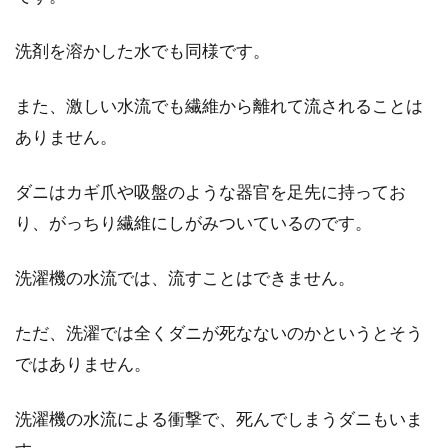
木製の家具にカビが生えてしまった
洗剤を溶かした水でも同様です。
ら！？原因と対処法
木製の家具は天然木であるため、カビが生えて
また、激しい水流でも繊維から離れて流されることは
しまったらどうやって取れば良いのでしょう
ありません。
か。ベッド...
ダニはカギ爪や吸盤のような器官を足先に持ってお
り、がっちり繊維にしがみついているのです。
マンション等のリビングの家具の上
手な配置で快適な空間作り
洗濯機の水流では、流すことはできません。
マンション等のリビングに置く、家具の配置に
ただ、洗濯では全くダニが死なないのかというとそう
ついて悩んだことはありませんか!？リビング
ではありません。
は、家族...
洗濯機の水流による衝撃で、死んでしまうダニもいま