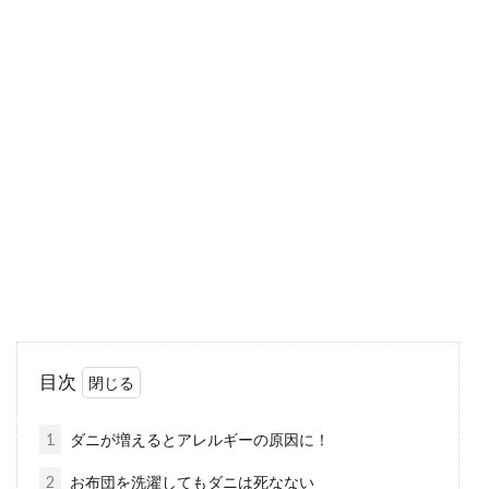
知って楽ちん！掛け布団カバーの簡
単な付け方
敷布団は形がしっかりしているので比較的着脱
が楽ですが、掛け布団はサイズが大きくて柔ら
かいので扱い...
教えて！カラーボックスや寝具のカ
ビの対処法
カラーボックスは安価にもかかわらず、非常に
目次
頑丈で使い勝手もいいですし、工夫次第では机
やテレビ台として...
1
ダニが増えるとアレルギーの原因に！
2
お布団を洗濯してもダニは死なない