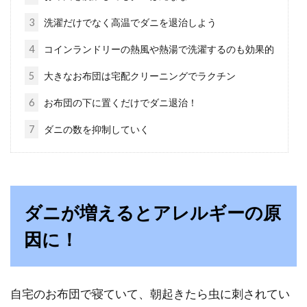
ベビーベッドにマットは必要？マッ
3
洗濯だけでなく高温でダニを退治しよう
トは高反発マットがいい？
4
コインランドリーの熱風や熱湯で洗濯するのも効果的
5
大きなお布団は宅配クリーニングでラクチン
生まれたばかりの赤ちゃんは、1日の大半を寝
て過ごします。赤ちゃんが快適に寝てくれるよ
6
お布団の下に置くだけでダニ退治！
うにベビ...
7
ダニの数を抑制していく
お布団をコンパクトに保管したい！
たたみ方や収納方法など
ダニが増えるとアレルギーの原
お布団で眠りについている方もいらっしゃるで
因に！
しょう。そんなお布団ですが、なにかと場所を
占領して...
自宅のお布団で寝ていて、朝起きたら虫に刺されてい