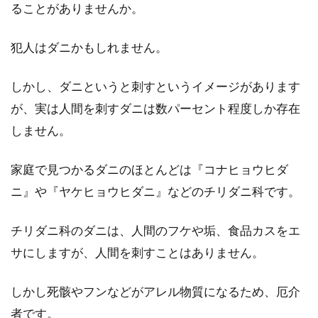
ることがありませんか。
マットレスのダニ退治！スチームア
イロンを使ってもいいの？
犯人はダニかもしれません。
最近は、花粉やハウスダストなど何らかのアレ
しかし、ダニというと刺すというイメージがあります
ルギーに悩んでいる方は多いですよね。ダニに
が、実は人間を刺すダニは数パーセント程度しか存在
アレ...
しません。
家庭で見つかるダニのほとんどは『コナヒョウヒダ
猫がお布団で占領している！これは
ニ』や『ヤケヒョウヒダニ』などのチリダニ科です。
安心している証拠！？
チリダニ科のダニは、人間のフケや垢、食品カスをエ
猫の行動でお布団に入ってきたり、一緒に寝て
サにしますが、人間を刺すことはありません。
くるという行為があります。飼い主としては、
可愛い猫...
しかし死骸やフンなどがアレル物質になるため、厄介
者です。