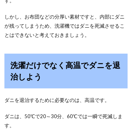
す。
フランスベッドの技術を集約！マッ
トレスは薄型タイプが好評
しかし、お布団などの分厚い素材ですと、内部にダニ
が残ってしまうため、洗濯機ではダニを死滅させるこ
日本の環境や風土に加え、日本人の体型やライ
とはできないと考えておきましょう。
フスタイルにあった寝具を追求し続ける「フラ
ンスベッド」...
洗濯だけでなく高温でダニを退
お年寄りに感謝！今年の敬老の日の
治しよう
プレゼントは寝具にしよう
いつも、私たちが知らないことや、昔からの知
ダニを退治するために必要なのは、高温です。
恵を教えてくれるおじいちゃんやおばあちゃ
ん。おじい...
ダニは、50℃で20～30分、60℃では一瞬で死滅しま
す。