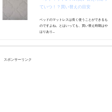
ていつ！？買い替えの目安
ベッドのマットレスは長く使うことができるも
のですよね。とはいっても、買い替え時期はや
はりあり...
「ベッドのギシギシ音」の解決策！
スポンサーリンク
下の階にも響かせない方法
ベッドから出るギシギシ音・・・。何とも気に
障る音ですよね。このギシギシ音に悩まされて
る方...
お布団やマットレスが欲しい！そん