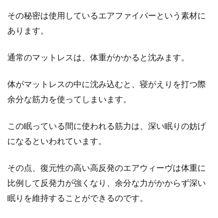
ラテクノスプリングの特徴
その秘密は使用しているエアファイバーという素材に
あります。
ベッドで睡眠する時には、マットレスが自分に
合っているかどうかが重要ですよね。ただし、
通常のマットレスは、体重がかかると沈みます。
マットレ...
体がマットレスの中に沈み込むと、寝がえりを打つ際
余分な筋力を使ってしまいます。
邪魔になったロフトベッド、解体す
る方法は？再利用できる？
この眠っている間に使われる筋力は、深い眠りの妨げ
になるといわれています。
一人暮らしの方のお部屋や子供部屋のベッドと
して人気があるロフトベッド。スタイリッシュ
なものか...
その点、復元性の高い高反発のエアウィーヴは体重に
比例して反発力が強くなり、余分な力がかからず深い
眠りを維持することができるのです。
女性が都内で一人暮らし！安心の区