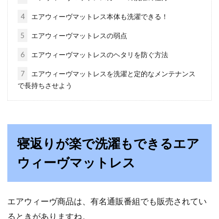
プはなぜ必要？徹底解析！
4
エアウィーヴマットレス本体も洗濯できる！
5
エアウィーヴマットレスの弱点
アメリカに行くとよくベッドメイキングしても
らったときや、レストランなどでチップという
6
エアウィーヴマットレスのヘタリを防ぐ方法
ものを支払うとい...
7
エアウィーヴマットレスを洗濯と定的なメンテナンス
で長持ちさせよう
女子が憧れるベッド「天蓋カーテン
付きベッド」の楽しみ方
寝返りが楽で洗濯もできるエア
ふわふわの白いレースに囲まれたベッドは、お
姫様気分を味わえたり、海外のベッドルーム気
ウィーヴマットレス
分を味わえたりと...
エアウィーヴ商品は、有名通販番組でも販売されてい
ベッドサイドランプはこれで決ま
るときがありますね。