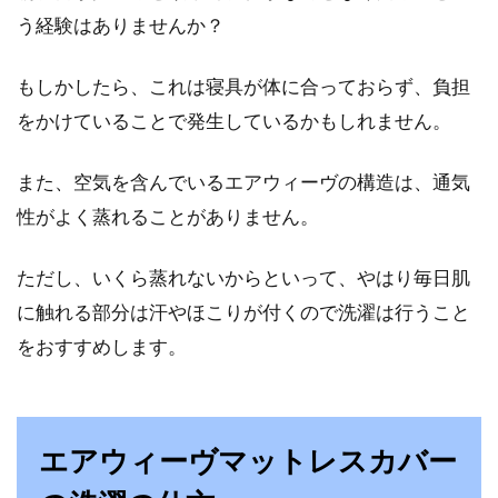
寝室をアレンジしよう！
う経験はありませんか？
昔から住んでいる家だけど、そろそろ自分好み
もしかしたら、これは寝具が体に合っておらず、負担
の部屋に変えたいと思っている方も多いのでは
をかけていることで発生しているかもしれません。
ないでしょうか。...
また、空気を含んでいるエアウィーヴの構造は、通気
性がよく蒸れることがありません。
和室のベッドとラグ選びの決め手は
色と素材と高さ！
ただし、いくら蒸れないからといって、やはり毎日肌
に触れる部分は汗やほこりが付くので洗濯は行うこと
ベッドというと洋室というのが一般的ですが、
をおすすめします。
和室にベッドとラグを置いたインテリアにした
い人もいますね。...
エアウィーヴマットレスカバー
マットレスを長く使うコツとは？ベ