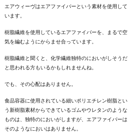
りを人気ブログから学ぶ！
エアウィーヴはエアファイバーという素材を使用して
います。
数あるインテリアテイストの中でも、注目度の
高い「昭和レトロ」。どこか懐かしく、温かみ
樹脂繊維を使用しているエアファイバーを、まるで空
の感じら...
気を編むようにからませ合っています。
樹脂繊維と聞くと、化学繊維独特のにおいがしそうだ
冬の暖房は何度設定にする？冬のエ
と思われる方もいるかもしれませんね。
アコン節約術！
でも、その心配はありません。
冬の暖房器具のひとつとして、エアコンがあり
ますが、皆さんは何度に設定していますか？実
食品容器に使用されている細いポリエチレン樹脂とい
は冬のエアコ...
う新樹脂素材からできているゴムやウレタンのような
ものは、独特のにおいがしますが、エアファイバーは
そのようなにおいはありません。
暑い夏の寝具はリネン素材がおすす