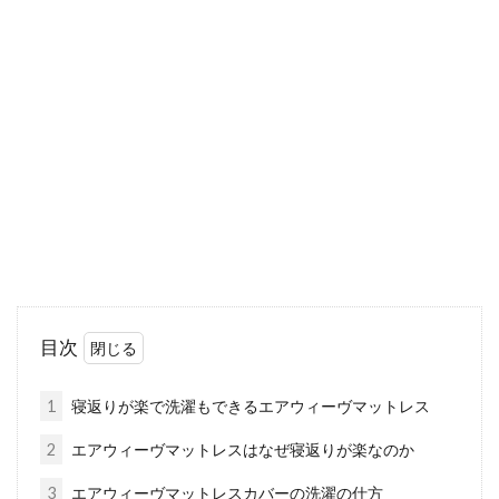
なときは通販でゲット！
お布団やマットレスを購入しようと思い立った
ら、まずは通販サイトを覗いてみましょう。近
頃は、さ...
どれを買う？布団掃除機ランキン
グ！ダニの性質を知ろう
最近では、お布団のダニやホコリからのアレル
目次
ギーが注目されています。そこで、活躍するの
が、布団...
1
寝返りが楽で洗濯もできるエアウィーヴマットレス
2
エアウィーヴマットレスはなぜ寝返りが楽なのか
アメリカのベッドメイキングにチッ
3
エアウィーヴマットレスカバーの洗濯の仕方