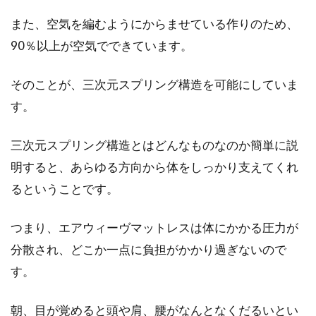
め！リネンの特徴とは
また、空気を編むようにからませている作りのため、
90％以上が空気でできています。
リネンは、暑い夏の時期にピッタリの素材で
す。寝具素材というと、「綿」をお使いの方も
多いと思い...
そのことが、三次元スプリング構造を可能にしていま
す。
人気の寝具セットを紹介！ダブルも
三次元スプリング構造とはどんなものなのか簡単に説
選べるセットを厳選
明すると、あらゆる方向から体をしっかり支えてくれ
るということです。
ネット通販で人気の寝具セットは、枕や掛け布
団、敷布団が一度で揃うため一人暮らしを開始
つまり、エアウィーヴマットレスは体にかかる圧力が
する方や、来...
分散され、どこか一点に負担がかかり過ぎないので
す。
ナチュラルなインテリアをdiyして、
朝、目が覚めると頭や肩、腰がなんとなくだるいとい