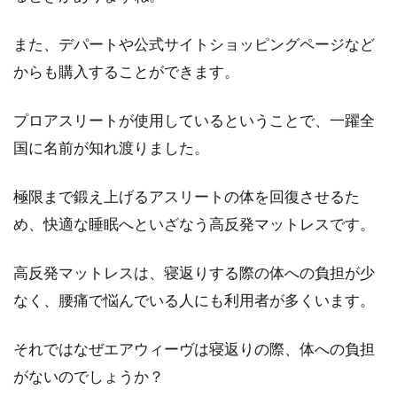
り！私だけのおしゃれ空間！
また、デパートや公式サイトショッピングページなど
ベッドサイドのランプは、心を落ち着かせ、眠
からも購入することができます。
気を誘い、心地よい時間をつくってくれるアイ
テムの1つと言え...
プロアスリートが使用しているということで、一躍全
国に名前が知れ渡りました。
お布団は湿気だらけってホント？カ
極限まで鍛え上げるアスリートの体を回復させるた
ビ取りの方法や対策は？
め、快適な睡眠へといざなう高反発マットレスです。
みなさんが毎日寝ているお布団は、清潔に保た
高反発マットレスは、寝返りする際の体への負担が少
れていますか？綺麗に見えても、湿気が溜まっ
なく、腰痛で悩んでいる人にも利用者が多くいます。
てカビの...
それではなぜエアウィーヴは寝返りの際、体への負担
がないのでしょうか？
フランスベッドのマットレス！デュ