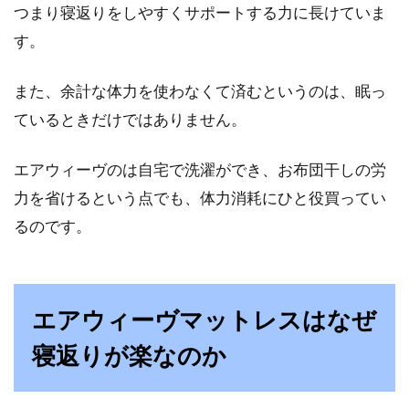
つまり寝返りをしやすくサポートする力に長けていま
は？家具は安いだけではNG
す。
女性が都内で一人暮らしをするなら、やはり治
安のいいところを選びたいですよね。特に女性
また、余計な体力を使わなくて済むというのは、眠っ
の場合は、防...
ているときだけではありません。
エアウィーヴのは自宅で洗濯ができ、お布団干しの労
【快眠グッズ特集】プレゼントにぴ
力を省けるという点でも、体力消耗にひと役買ってい
ったりなのはコレだ！
るのです。
大切な人へのプレゼントとして、「快眠グッ
ズ」をお探しの方はいませんか？この記事で
は、最新家電...
エアウィーヴマットレスはなぜ
寝返りが楽なのか
心和む空間。昭和レトロな部屋づく