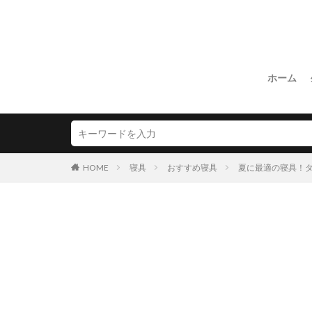
ホーム
HOME
寝具
おすすめ寝具
夏に最適の寝具！タ