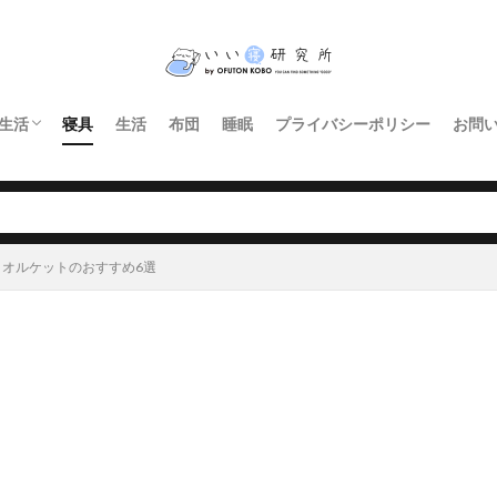
生活
寝具
生活
布団
睡眠
プライバシーポリシー
お問
インテリア・家具
暮らし
照明
キッチン
オルケットのおすすめ6選