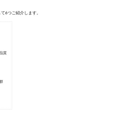
て6つご紹介します。
品質
群