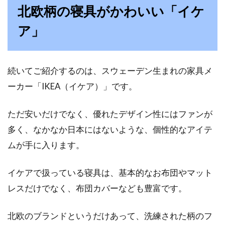
北欧柄の寝具がかわいい「イケ
マットレスを正しくお手入れしてあげないと、
ア」
寿命を縮めてしまうことになります。そこで、
マットレ...
続いてご紹介するのは、スウェーデン生まれの家具メ
ーカー「IKEA（イケア）」です。
大人気のマカロン型ベッド！愛猫が
喜ぶ冬用のベッドをご紹介
ただ安いだけでなく、優れたデザイン性にはファンが
多く、なかなか日本にはないような、個性的なアイテ
飼い主にとって、ペット用品を選ぶことも楽し
ムが手に入ります。
みのひとつですよね。マカロン型の猫用のベッ
ドをご存...
イケアで扱っている寝具は、基本的なお布団やマット
レスだけでなく、布団カバーなども豊富です。
お風呂場や寝室のドアの修理ポイン
北欧のブランドというだけあって、洗練された柄のフ
トと修理方法が知りたい！