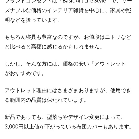
ブランドコンセプトは「Basic Art Life Style」で、リー
ズナブルな価格のインテリア雑貨を中心に、家具や照
一人暮らしで車をお持ちの方、維持費用にいく
らかかっていますか？細かく計算し、把握して
明などを扱っています。
いる方は少な...
もちろん寝具も豊富なのですが、お値段はニトリなど
と比べると高額に感じるかもしれません。
ベッドマットレスのダニ駆除がした
しかし、そんな方には、価格の安い「アウトレット」
い！そのやり方と予防策
がおすすめです。
ダニが増殖したベッドマットレスは、極力眠り
たくないというのが本音ですよね。ベッドマッ
アウトレット理由にはさまざまありますが、使用でき
トレ...
る範囲内の品質は保たれています。
新品であっても、型落ちやデザイン変更によって、
もう半世紀！衰え知らずの西川折り
3,000円以上値が下がっている布団カバーもあります。
たたみマットレスの魅力！