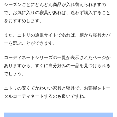
シーズンごとにどんどん商品が入れ替えられますの
新築を建てたら、いろいろなものを用意しなけ
で、お気に入りの寝具があれば、迷わず購入すること
ればなりませんよね。家具はどこで購入すれば
をおすすめします。
いいか、...
また、ニトリの通販サイトであれば、柄から寝具カバ
ーを選ぶことができます。
どうして？枕がホテルに2つ置いて
ある理由とは？
コーディネートシリーズの一覧が表示されたページが
ありますから、すぐに自分好みの一品を見つけられる
皆さんは旅行に行った時、ホテルや旅館などの
でしょう。
宿泊施設を利用しますよね。ホテルにチェック
インして...
ニトリの安くてかわいい家具と寝具で、お部屋をトー
タルコーディネートするのも良いですね。
マットレスのお手入れ方法と、お布
団の圧縮方法をご紹介！