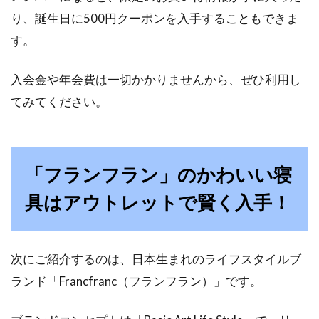
り、誕生日に500円クーポンを入手することもできま
腰痛対策マットレスの「モットン」をご存知で
す。
しょうか。ユーザーからの高い支持率や満足度
を得てい...
入会金や年会費は一切かかりませんから、ぜひ利用し
てみてください。
和室にベッドを置く「和モダン」レ
イアウトが人気？
「フランフラン」のかわいい寝
皆さんは「和モダン」という言葉を聞いた事が
具はアウトレットで賢く入手！
あるでしょうか。最近、和室にベッドを置いて
和室とモ...
次にご紹介するのは、日本生まれのライフスタイルブ
ランド「Francfranc（フランフラン）」です。
一人暮らしの車、維持費用は？車中
泊にも挑戦しませんか！？