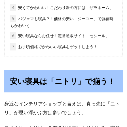
4
安くてかわいい！こだわり派の方には「ザラホーム」
誰しも憧れるヴィンテージベッド。いつかは、
5
パジャマも寝具？！価格の安い「ジーユー」で就寝時
ヴィンテージのベッドを購入して、北欧の独特
もかわいく
の雰...
6
安い寝具ならお任せ！定番通販サイト「セシール」
7
お手頃価格でかわいい寝具をゲットしよう！
リビングや寝室の照明をＬＥＤ電球
に切り替える際のポイント
ご家庭の照明を、白熱電球からＬＥＤ電球に変
安い寝具は「ニトリ」で揃う！
えたいと思っている人は多いのではないでしょ
うか。で...
身近なインテリアショップと言えば、真っ先に「ニト
リ」が思い浮かぶ方は多いでしょう。
布団クリーナーと温風でベッドのダ
ニを退治！その方法とは？