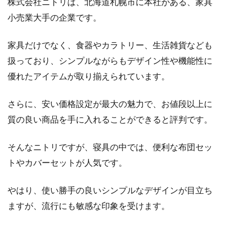
株式会社ニトリは、北海道札幌市に本社がある、家具
小売業大手の企業です。
お布団って毎日使うので、清潔に保ちたいです
よね。しかし、湿気や乾燥など、季節によって
家具だけでなく、食器やカラトリー、生活雑貨なども
温度や湿...
扱っており、シンプルながらもデザイン性や機能性に
優れたアイテムが取り揃えられています。
エアコンを設置するには注意が必
さらに、安い価格設定が最大の魅力で、お値段以上に
要！？壁などを事前チェック
質の良い商品を手に入れることができると評判です。
エアコンの設置する場所に悩む方は多いと思い
そんなニトリですが、寝具の中では、便利な布団セッ
ます。基本的には、壁に取り付けると思います
が、どの位置...
トやカバーセットが人気です。
やはり、使い勝手の良いシンプルなデザインが目立ち
新築の大型家具ベッドはどこで選
ますが、流行にも敏感な印象を受けます。
ぶ？ベッド選びのポイント！