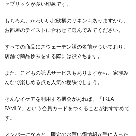
ァブリックが多い印象です。
修理・・・特にお風呂場に関わる設備について
は、高額になりがちなイメージですよね。しか
もちろん、かわいい北欧柄のリネンもありますから、
し、水回りの...
お部屋のテイストに合わせて選んでみてください。
すべての商品にスウェーデン語の名前がついており、
ベッドの親子4人用ってある？ベッ
店舗で商品検索をする際には役立ちます。
ドは何人用まで作れるの？
また、こどもの託児サービスもありますから、家族み
家族が増えても、家族全員仲良く寝たいと思う
んなで楽しめる点も人気の秘訣でしょう。
ときってありませんか？畳にお布団を敷いて寝
る場...
そんなイケアを利用する機会があれば、「IKEA
FAMILY」という会員カードをつくることがおすすめで
す。
腰痛対策マットレス「モットン」ゆ
ったりセミダブルで熟睡！
メンバーになると、限定のお買い得情報が手に入った