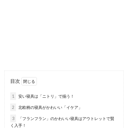
本来の蛍光灯は、明るさの調節が出来ないとさ
れていました。しかし最近では、インバーター
の技術に...
猫用のベッドは寒い冬にはほっかほ
かじゃなきゃだめニャン！
「猫はこたつで丸くなる～」という童謡のイメ
目次
ージのように、猫は寒い冬が苦手と思われてい
ます。実...
1
安い寝具は「ニトリ」で揃う！
2
北欧柄の寝具がかわいい「イケア」
北欧風のヴィンテージベッドでおし
3
「フランフラン」のかわいい寝具はアウトレットで賢
く入手！
ゃれコーディネート！