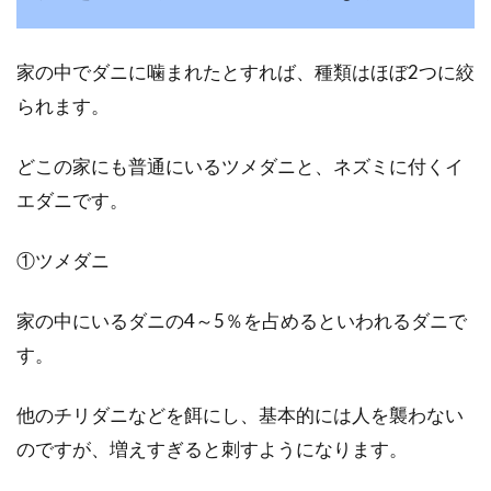
多いと思い...
家の中でダニに噛まれたとすれば、種類はほぼ2つに絞
られます。
冬にキャンプをするならぐっすり眠
れる寝具を準備しよう！
どこの家にも普通にいるツメダニと、ネズミに付くイ
エダニです。
年間を通して楽しむことができるキャンプは、
1人でも仲間や家族でも、日常を離れ、自然の
①ツメダニ
中に溶け込み...
家の中にいるダニの4～5％を占めるといわれるダニで
す。
湯たんぽが原因でお布団にカビが生
える可能性は？湿気対処法
他のチリダニなどを餌にし、基本的には人を襲わない
のですが、増えすぎると刺すようになります。
冬の湯たんぽは足が暖かくなるので嬉しいです
よね。寝付きも良くなり、睡眠の質も上がるの