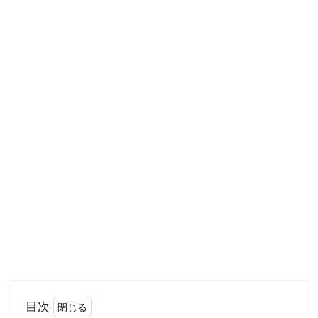
合は、何...
LEDダウンライトは交換できる
の！？その費用はどのくらい？
LEDのダウンライトは交換できないというのは
本当でしょうか？もし交換可能であれば、費用
はどの...
ベッド下の収納スペースに通気性を
持たせるために考えること
ベッドの下にある収納部分は、隠れた大きな収
目次
納庫としてとても役立ちますね。しかし、その