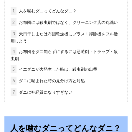
反面で収...
1
人を噛むダニってどんなダニ？
2
お布団には殺虫剤ではなく、クリーニング店の丸洗い
ベッドを選ぶ際のおすすめポイン
3
天日干しまたは布団乾燥機にプラス！掃除機をフル活
用しよう
ト！低価格のベッドは良い？
4
お布団をダニ知らずにするには忌避剤・トラップ・殺
みなさんはベッドを選ぶ際にどのようなことに
虫剤
注意して選んでいますか？だいたいの人が重視
5
イエダニが大発生した時は、殺虫剤の出番
する...
6
ダニに噛まれた時の見分け方と対処
7
ダニに神経質になりすぎない
暑い夏の寝具はリネン素材がおすす
め！リネンの特徴とは
リネンは、暑い夏の時期にピッタリの素材で
人を噛むダニってどんなダニ？
す。寝具素材というと、「綿」をお使いの方も