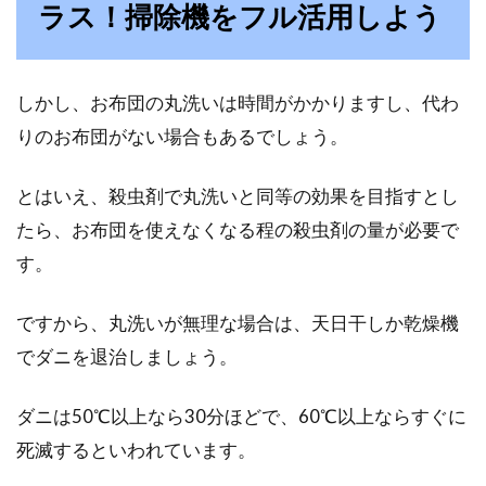
ラス！掃除機をフル活用しよう
しょうか。...
しかし、お布団の丸洗いは時間がかかりますし、代わ
お布団に掃除機をかける効果は？清
りのお布団がない場合もあるでしょう。
潔に保つ秘訣をご紹介！
とはいえ、殺虫剤で丸洗いと同等の効果を目指すとし
お布団のダニ対策で、お悩みの方は多いのでは
ないでしょうか。そうした方に人気の布団クリ
たら、お布団を使えなくなる程の殺虫剤の量が必要で
ーナーで...
す。
ですから、丸洗いが無理な場合は、天日干しか乾燥機
和室にベッドを置く「和モダン」レ
でダニを退治しましょう。
イアウトが人気？
ダニは50℃以上なら30分ほどで、60℃以上ならすぐに
皆さんは「和モダン」という言葉を聞いた事が
死滅するといわれています。
あるでしょうか。最近、和室にベッドを置いて