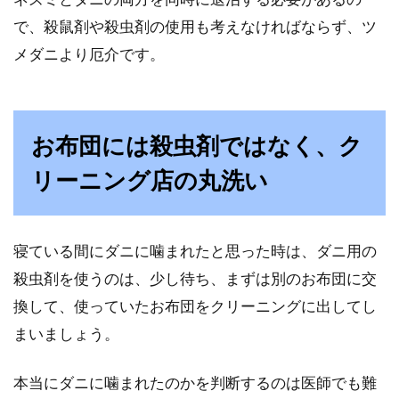
客を招きにく...
で、殺鼠剤や殺虫剤の使用も考えなければならず、ツ
メダニより厄介です。
アメリカのベッドサイズと理想のベ
ッドの選び方
お布団には殺虫剤ではなく、ク
ベッドを購入するとき、国産のものか、また
リーニング店の丸洗い
は、アメリカなど外国産のものにしようか、悩
む方もいると思いま...
寝ている間にダニに噛まれたと思った時は、ダニ用の
殺虫剤を使うのは、少し待ち、まずは別のお布団に交
ダイニングテーブルの形が丸！使い
換して、使っていたお布団をクリーニングに出してし
勝手などの良し悪しは！？
まいましょう。
ダイニングテーブルを買い換える際、とくに狭
本当にダニに噛まれたのかを判断するのは医師でも難
いダイニングではテーブルの大きさや形に悩む