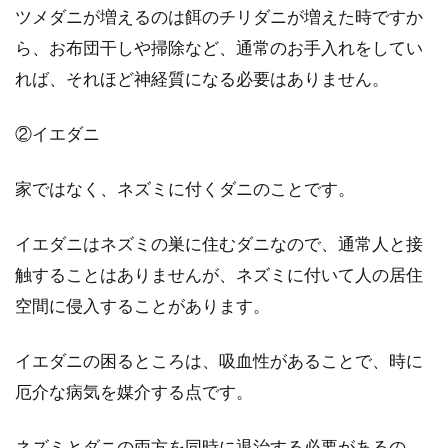
ツメダニが増えるのは餌のチリダニが増えた時ですか
で手離せ...
ら、お布団干しや掃除など、通常のお手入れをしてい
れば、それほど神経質になる必要はありません。
ベッド選び！一人暮らしでもセミダ
②イエダニ
ブルにしたほうが良い？
家ではなく、ネズミに付くダニのことです。
「ベッドはセミダブルにしたい！」と思ってい
ても、費用が高くつくことや、一人暮らしで部
屋が狭いこと...
イエダニはネズミの巣に住むダニなので、通常人と接
触することはありませんが、ネズミに付いて人の居住
空間に侵入することがあります。
アパートの壁や床にカビが！どうす
イエダニの困るところは、吸血性があることで、時に
る？対処法や対策とは
厄介な病気を媒介する点です。
壁や床は、意外とカビが生えやすい場所です。
カビは、黒く目立ってしまい見た目が悪く、お
ネズミとダニの両方を同時に退治する必要があるの