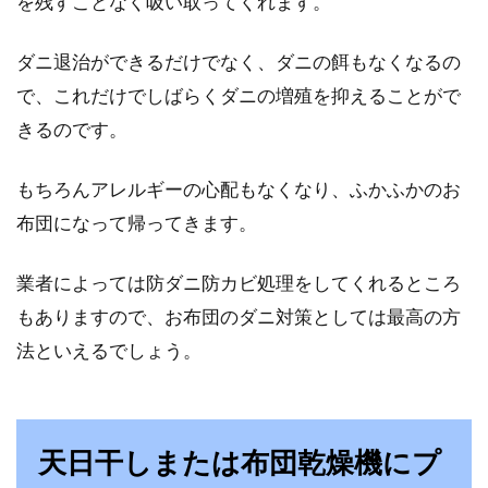
を残すことなく吸い取ってくれます。
を購...
ダニ退治ができるだけでなく、ダニの餌もなくなるの
で、これだけでしばらくダニの増殖を抑えることがで
洋室にベッドを配置する場合はどこ
きるのです。
がベスト？徹底調査！
もちろんアレルギーの心配もなくなり、ふかふかのお
皆さんは、一人暮らしのお部屋や寝室のベッド
布団になって帰ってきます。
はどこに配置しますか？最近は和室よりも洋室
のお部屋...
業者によっては防ダニ防カビ処理をしてくれるところ
もありますので、お布団のダニ対策としては最高の方
法といえるでしょう。
生まれた季節で選ぼう！新生児寝具
の選び方のポイントとは？
もうすぐ、出産を控えたママはベビー用品をそ
天日干しまたは布団乾燥機にプ
ろえ始めることを、検討しているのではないで