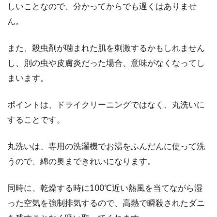
しいことなので、分かってからでも遅くはありませ
ことがありますよ...
ん。
また、殺虫剤が噛まれた肌を刺激するかもしれません
枕を洗濯機で洗うと浮く？枕の洗濯
し、別の虫や皮膚炎だった場合、意味がなくなってし
方法とその注意点は何？
まいます。
夜眠る時に使う枕、みなさんどうやって洗濯し
ていますか？毎日使っていると、寝汗や頭から
ポイントは、ドライクリーニングではなく、丸洗いに
出る皮脂...
することです。
丸洗いは、専用の洗濯機でお湯をふんだんに使って洗
楽天で人気の寝具カバーを紹介！高
うので、綿の奥まできれいになります。
品質な商品を厳選
同時に、乾燥する時に100℃近い熱風を当てながら湿
皆さんは、大手通販サイトの楽天市場でお買い
った空気を強制排気するので、高熱で瞬殺されたダニ
物をした経験はありますか。楽天市場では商品