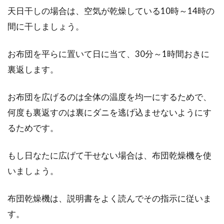
和室とモ...
天日干しの場合は、空気が乾燥している10時～14時の
間に干しましょう。
ダウンライトで雰囲気UP！ledにす
お布団を平らに置いて日に当て、30分～1時間おきに
れば電気代は安くなるの？
裏返します。
天井に埋め込まれたダウンライト、とてもおし
お布団を広げるのは全体の温度を均一にするためで、
ゃれで素敵ですよね。最近では、新築時にダウ
何度も裏返すのは裏にダニを逃げ込ませないようにす
ンライト...
るためです。
もし日なたに広げて干せない場合は、布団乾燥機を使
いましょう。
布団乾燥機は、説明書をよく読んでその指示に従いま
す。