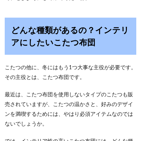
部屋を彩る照明と照明についている
グローランプとは？
どんな種類があるの？インテリ
アにしたいこたつ布団
部屋を明るく照らす照明には、白熱球やLED、
蛍光灯などの様々な種類があります。これらの
照明、...
こたつの他に、冬にはもう1つ大事な主役が必要です。
その主役とは、こたつ布団です。
ベランダに洗濯機を置いて使う時に
最近は、こたつ布団を使用しないタイプのこたつも販
は、専用の台が必要なのか？
売されていますが、こたつの温かさと、好みのデザイ
基本的に家のベランダは洗濯ものや布団干しな
ンを満喫するためには、やはり必須アイテムなのでは
どに使うのが当たり前ですが、マンションなど
ないでしょうか。
屋内に洗濯機が置...
では、インテリア性の高いこたつ布団には、どんな種