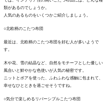
類があるのでしょうか。
お部屋のインテリアアレンジで、モ
人気のあるものをいくつかご紹介しましょう。
テる男の部屋を作ろう！！
○北欧柄のこたつ布団
一人暮らしの男性の方、お部屋のインテリアに
拘ったり、オシャレなアレンジしてますか？自
最近は、北欧柄のこたつ布団を好む人が多いようで
分だけの...
す。
木や花、雪の結晶など、自然をモチーフとした優しい
何と言われようがロフトで寝る！お
風合いと鮮やかな色使いが人気の秘密です。
布団カビ対策・快適な方法
ニットとボアを使った、ふわふわな感触に包まれて、
幸せなひとときを過ごせそうですね。
お部屋にロフトがある場合、どのような使い方
をしていますか？収納スペースでしょうか。
そ...
○気分で楽しめるリバーシブルこたつ布団