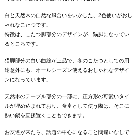
白と天然木の自然な風合いをいかした、2色使いがおし
ガラスの破片は危険？刺さるだけじ
ゃれなこたつです。
ゃなく楽しむことも可能？
特徴は、こたつ脚部分のデザインが、猫脚になってい
私たちの日常生活には、必要なものであって
るところです。
も、時に危険なものに変わるものがあります。
そ...
猫脚部分の白い曲線が上品で、冬のこたつとしての用
途意外にも、オールシーズン使えるおしゃれなデザイ
ンになっています。
冬の室内は湿度が高い！？カビが生
えないようにするには！？
天然木のテーブル部分の一部に、正方形の可愛いタイ
ルが埋め込まれており、食卓として使う際は、そこに
冬の室内って実は湿度が高いってご存知です
熱い鍋を直接置くこともできます。
か？？カビは多種多様なエリアに生えてきま
す。寝室のマ...
お友達が来たら、話題の中心になること間違いなしで