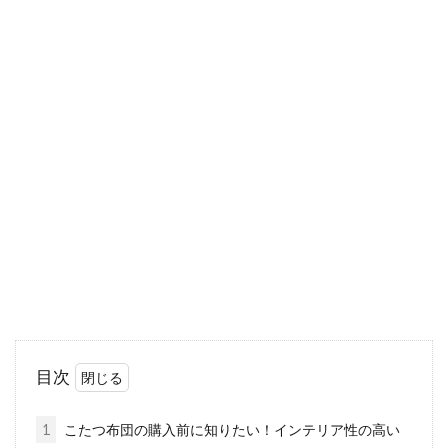
お布団の収納グッズ6選！おしゃれ
で機能的なアイテムを厳選
お布団は厚みがある上、幅を取るため収納する
際にかさばりがちです。特に、お部屋に収納ス
ペースが...
洋室風に！お布団派でも洋風インテ
リアを叶える秘策あり
あなたはベッド派ですか、それともお布団派で
目次
すか？今回は、「お布団派だけど、洋室のよう
な素...
1
こたつ布団の購入前に知りたい！インテリア性の高い