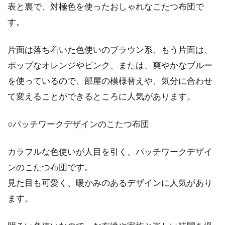
表と裏で、対極色を使ったおしゃれなこたつ布団で
清潔に使いたいお布団はクリーニン
す。
グに託す！その相場とは？
片面は落ち着いた色使いのブラウン系、もう片面は、
お布団を、専用のクリーニングに出したことは
ポップなオレンジやピンク、または、爽やかなブルー
ありますか？衣類と違って、お布団をクリーニ
を使っているので、部屋の模様替えや、気分に合わせ
ングに出...
て変えることができるところに人気があります。
○パッチワークデザインのこたつ布団
カラフルな色使いが人目を引く、パッチワークデザイ
ンのこたつ布団です。
見た目も可愛く、暖かみのあるデザインに人気があり
ます。