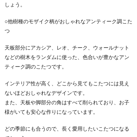
しょう。
キッチンの食器棚にこだわろう！お
○他樹種のモザイク柄がおしゃれなアンティーク調こた
しゃれに見せる方法とは？
つ
キッチンの食器棚は、背が高い上に幅も広いの
天板部分にアカシア、レオ、チーク、ウォールナット
で、案外目立つものです。生活感の出やすいダ
イニング...
などの樹木をランダムに使った、色合いが豊かなアン
ティーク調のこたつです。
インテリア性が高く、どこから見てもこたつには見え
電球に書いてある100vと110vの違
ないほどおしゃれなデザインです。
いって何？
また、天板や脚部分の角はすべて削られており、お子
皆さんの生活の中には、電球は欠かせないもの
様がいても安心な作りになっています。
となっていることでしょう。そして、電球を新
しく...
どの季節にも合うので、長く愛用したいこたつになる