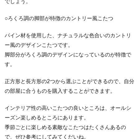
でしょう。
マンションを購入した人のブログか
○ろくろ調の脚部が特徴のカントリー風こたつ
ら為になる情報を読み取る
パイン材を使用した、ナチュラルな色合いのカントリ
マンションの購入は、人生において一番、大き
ー風のデザインこたつです。
な買い物になる方が多いと思います。今回は、
脚部分がろくろ調のデザインになっているのが特徴で
マンショ...
す。
正方形と長方形の2つから選ぶことができるので、自分
お布団の湿気対策には除湿シートが
の部屋に合うものを購入することができます。
おすすめ？その効果とは？
インテリア性の高いこたつの良いところは、オールシ
お布団が湿気っていたり、敷布団の裏側にカビ
ーズン楽しめるところにあります。
が生えていたりという経験、ありませんか？日
本は高温...
季節ごとに楽しめる素敵なこたつはたくさんあるの
で、ぜひ参考にしてみてくだいね。