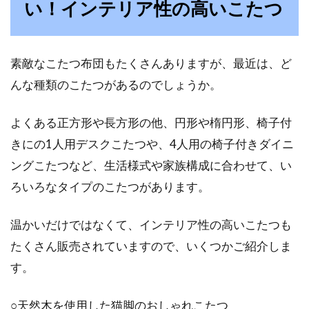
い！インテリア性の高いこたつ
キッチンの壁紙はどう選ぶ？おしゃ
れで人気な壁紙を紹介！
素敵なこたつ布団もたくさんありますが、最近は、ど
んな種類のこたつがあるのでしょうか。
キッチンの壁紙は、他の部屋よりも汚れによる
劣化が進みやすいため、貼り替えたいと思って
よくある正方形や長方形の他、円形や楕円形、椅子付
いる方も多い...
きにの1人用デスクこたつや、4人用の椅子付きダイニ
ングこたつなど、生活様式や家族構成に合わせて、い
ろいろなタイプのこたつがあります。
子供部屋の間仕切り法！カーテン・
家具・ベッド・パネルドア
温かいだけではなくて、インテリア性の高いこたつも
たくさん販売されていますので、いくつかご紹介しま
小さなお子さんも、ある程度大きくなってくる
と「自分だけの部屋が欲しい！」と言い出す日
す。
がくるかもし...
○天然木を使用した猫脚のおしゃれこたつ