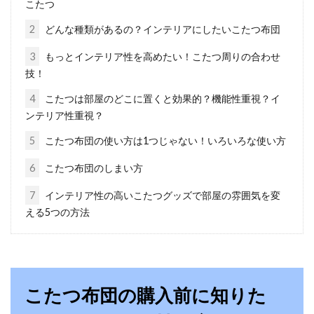
こたつ
2
どんな種類があるの？インテリアにしたいこたつ布団
掛け布団と毛布がずれるのはな
3
もっとインテリア性を高めたい！こたつ周りの合わせ
ぜ！？その理由と防止方法は？
技！
掛け布団と毛布をしっかり掛けて寝たはずなの
4
こたつは部屋のどこに置くと効果的？機能性重視？イ
に、寝ているうちになんだか寒いなーと思うこ
ンテリア性重視？
とはありませんか...
5
こたつ布団の使い方は1つじゃない！いろいろな使い方
6
こたつ布団のしまい方
昭和レトロ部屋といえば団地！不
7
インテリア性の高いこたつグッズで部屋の雰囲気を変
える5つの方法
便？快適？その生活模様とは
昭和レトロな部屋が目を引く団地。住居不足を
解消するため、高度成長期に盛んに団地が建ち
始めました鉄...
こたつ布団の購入前に知りた