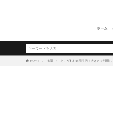
ホーム
HOME
布団
あこがれお布団生活！大きさを利用し