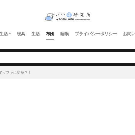
生活
寝具
生活
布団
睡眠
プライバシーポリシー
お問
インテリア・家具
暮らし
照明
キッチン
てソファに変身？！