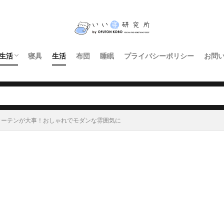
生活
寝具
生活
布団
睡眠
プライバシーポリシー
お問
インテリア・家具
暮らし
照明
キッチン
カーテンが大事！おしゃれでモダンな雰囲気に