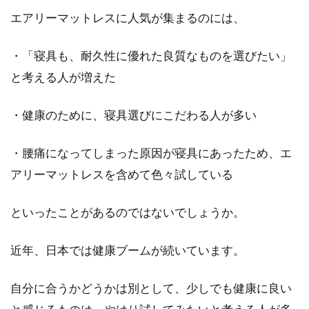
エアリーマットレスに人気が集まるのには、
賃貸住宅の壁紙に傷や汚れ！退去時
に補修費用は請求される？
・「寝具も、耐久性に優れた良質なものを選びたい」
と考える人が増えた
賃貸住宅で暮らしていると、気づいたら壁紙に
傷があったり汚れがあったりと、きれいに使っ
・健康のために、寝具選びにこだわる人が多い
ているつもりでも...
・腰痛になってしまった原因が寝具にあったため、エ
アリーマットレスを含めて色々試している
風水！玄関や寝室の照明の色は電球
色・昼白色・昼光色どれ？
といったことがあるのではないでしょうか。
風水で重視される場所は、何処かご存知です
近年、日本では健康ブームが続いています。
か？玄関や寝室が重視される場所です。ここで
は...
自分に合うかどうかは別として、少しでも健康に良い