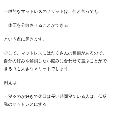
一般的なマットレスのメリットは、何と言っても、
ベッドに収納出来る？置き場がない
お布団の最適な収納場所
・体圧を分散させることができる
皆さんの家には、押し入れがありますか？押し
入れがない場合、お布団の収納場所はどこに設
という点に尽きます。
けているでし...
そして、マットレスにはたくさんの種類があるので、
自分の好みや解消したい悩みに合わせて選ぶことがで
2歳までは要注意！ベッドから落ち
きる点も大きなメリットでしょう。
る危険性を考慮しよう！
例えば、
大人用ベッドから落ちる事故が多発する中で、
消費者庁は「2歳までのベビーベッド使用」を
・寝るのが好きで休日は長い時間寝ている人は、低反
呼びかけてい...
発のマットレスにする