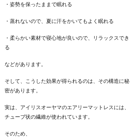
・姿勢を保ったままで眠れる
お風呂場や寝室のドアの修理ポイン
トと修理方法が知りたい！
・蒸れないので、夏に汗をかいてもよく眠れる
修理・・・特にお風呂場に関わる設備について
・柔らかい素材で寝心地が良いので、リラックスでき
は、高額になりがちなイメージですよね。しか
る
し、水回りの...
などがあります。
そして、こうした効果が得られるのは、その構造に秘
密があります。
実は、アイリスオーヤマのエアリーマットレスには、
チューブ状の繊維が使われています。
そのため、