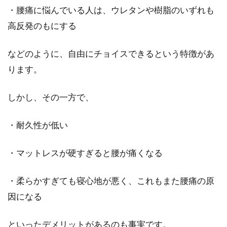
・腰痛に悩んでいる人は、ウレタンや樹脂のいずれも
シーツを洗濯機で洗うには？頻度か
高反発のもにする
ら洗い方、設定コースまで
などのように、自由にチョイスできるという特徴があ
汚れが目立たないのでサボってしまいがちなの
ります。
がシーツの洗濯ですよね。「大型の洗濯物なだ
けに...
しかし、その一方で、
・耐久性が低い
リビング階段の冷気を抑えたい！カ
ーテンを使って防寒する！
・マットレスが硬すぎると腰が痛くなる
リビングに家庭的な雰囲気をプラスしてくれる
・柔らかすぎても寝心地が悪く、これもまた腰痛の原
ことで人気のリビング階段。しかし、冬場の冷
因になる
気の吹き...
といったデメリットがあるのも事実です。