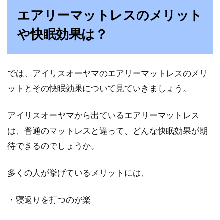
エアリーマットレスのメリット
お手本は海外のベッドルーム！青系
や快眠効果は？
ベッドルームの秘密
海外映画などで良く見かけるベッドルームは、
オシャレなイメージがありますよね。ベッドシ
では、アイリスオーヤマのエアリーマットレスのメリ
ーツ...
ットとその快眠効果について見ていきましょう。
アイリスオーヤマから出ているエアリーマットレス
マットレスが腰痛の原因に？腰痛を
は、普通のマットレスと違って、どんな快眠効果が期
和らげるマットレスの種類
待できるのでしょうか。
「朝、目が覚めて起きようとしたら、腰が痛く
多くの人が挙げているメリットには、
てすぐには起き上がれない。」このようなと
き、今日一...
・寝返りを打つのが楽