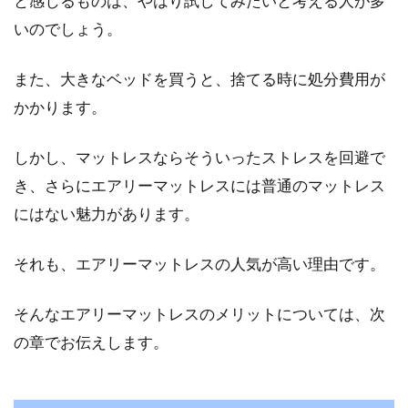
と感じるものは、やはり試してみたいと考える人が多
いのでしょう。
ベッドをセミダブルにして良質な睡
眠！値段別おすすめ商品
また、大きなベッドを買うと、捨てる時に処分費用が
かかります。
睡眠不足は、経済的に考えてもデメリットと言
えます。その理由は、睡眠不足の人ほど年間の
収入が少な...
しかし、マットレスならそういったストレスを回避で
き、さらにエアリーマットレスには普通のマットレス
にはない魅力があります。
白いフローリングのメリット・デメ
それも、エアリーマットレスの人気が高い理由です。
リットとワックスの効果！
そんなエアリーマットレスのメリットについては、次
フローリングの色選びって『何色にしたらいい
んだろう？』って悩みますよね。そこで、白い
の章でお伝えします。
フローリ...