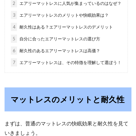
2
エアリーマットレスに人気が集まっているのはなぜ？
アスリートが認めたマットレス ！高
3
エアリーマットレスのメリットや快眠効果は？
反発といえば西川のエアー
4
耐久性はある？エアリーマットレスのデメリット
5
自分に合ったエアリーマットレスの選び方
今や、多くのアスリートたちが遠征に自分のマ
ットレスを持っていく時代です。これは、食事
6
耐久性のあるエアリーマットレスは高価？
やトレー...
7
エアリーマットレスは、その特徴を理解して選ぼう！
ベッド・マットレスはバネ（スプリ
ング）で決めよう！
マットレスのメリットと耐久性
郊外型の大型店舗には、ベッドの展示フロアが
必ず見られるようになってきております。価格
は、安い...
まずは、普通のマットレスの快眠効果と耐久性を見て
いきましょう。