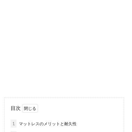
クイーンサイズのベッドが置きた
い！部屋が狭くても大丈夫？
お部屋が狭かったとしても、「ゆったりと大き
なベッドで眠りたい」という願望をお持ちの方
はいませんか...
ワンルームを快適に！ベッドスペー
スは「間仕切り」で区別！
ワンルームの物件は、コンパクトなつくりで家
目次
賃も安く、単身者には最適な間取りですよね。
しかし、...
1
マットレスのメリットと耐久性