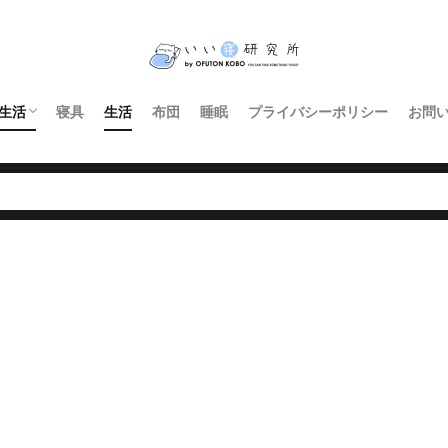
生活
寝具
生活
布団
睡眠
プライバシーポリシー
お問
インテリア・家具
暮らし
照明
キッチン