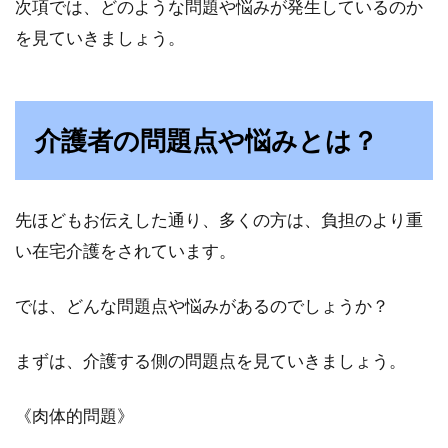
次項では、どのような問題や悩みが発生しているのか
た！！不動産屋さんに電話すればいいの！？賃
貸だから自分...
を見ていきましょう。
ホテルの部屋の掃除方法が知りた
介護者の問題点や悩みとは？
い！カギはダスティング！？
きれいに整えられたホテルの部屋。どうやって
先ほどもお伝えした通り、多くの方は、負担のより重
掃除しているのか気になりませんか？なにやら
い在宅介護をされています。
「ダ...
では、どんな問題点や悩みがあるのでしょうか？
アパートの壁や床にカビが！どうす
まずは、介護する側の問題点を見ていきましょう。
る？対処法や対策とは
《肉体的問題》
壁や床は、意外とカビが生えやすい場所です。