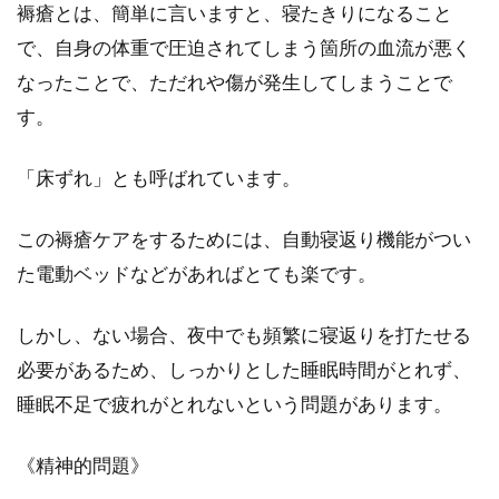
どを置いてインテリアを充実させると、思った
褥瘡とは、簡単に言いますと、寝たきりになること
よりも狭くなって...
で、自身の体重で圧迫されてしまう箇所の血流が悪く
なったことで、ただれや傷が発生してしまうことで
す。
よく眠れる寝具の色とは？リラック
スできるネイビーはいかが
「床ずれ」とも呼ばれています。
「なかなか寝付けないな」と感じている方は、
この褥瘡ケアをするためには、自動寝返り機能がつい
毎日使っている寝具の色をネイビーに変えてて
た電動ベッドなどがあればとても楽です。
はいかがでしょう...
しかし、ない場合、夜中でも頻繁に寝返りを打たせる
必要があるため、しっかりとした睡眠時間がとれず、
木材を塗装して白い家具に！塗料の
睡眠不足で疲れがとれないという問題があります。
知識と簡単なＤＩＹ方法
《精神的問題》
木材の色を白に変えて、おしゃれな雰囲気の部