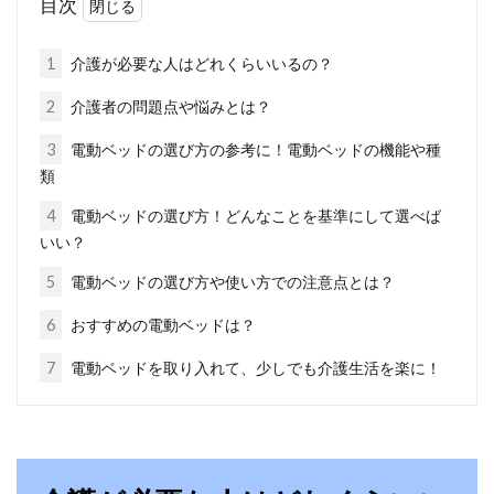
目次
の多い季節になると「お布団にカビが生えてい
た」という経験を...
1
介護が必要な人はどれくらいいるの？
2
介護者の問題点や悩みとは？
お布団とマットレスの選び方はなに
3
電動ベッドの選び方の参考に！電動ベッドの機能や種
類
を重視する？ポイントは？
4
電動ベッドの選び方！どんなことを基準にして選べば
眠る時にはベッドが良いのか、お布団が良いの
いい？
かは人それぞれ違いますよね。どちらを選んで
5
電動ベッドの選び方や使い方での注意点とは？
も良いの...
6
おすすめの電動ベッドは？
7
電動ベッドを取り入れて、少しでも介護生活を楽に！
カラーボックスや寝具のカビ、防止
する方法はないの？
皆様は、カラーボックスを使っていますか？カ