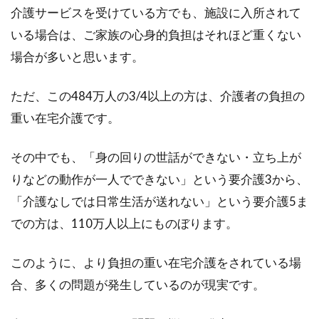
シュなお部屋は、憧れますよね。黒のベッドを
介護サービスを受けている方でも、施設に入所されて
置いて、...
いる場合は、ご家族の心身的負担はそれほど重くない
場合が多いと思います。
おしゃれな海外のベッドルームの画
ただ、この484万人の3/4以上の方は、介護者の負担の
像をお手本にしてみよう！
重い在宅介護です。
北欧の独特な色使い、パリの洗練された雰囲
その中でも、「身の回りの世話ができない・立ち上が
気、アメリカのごちゃごちゃしているように見
りなどの動作が一人でできない」という要介護3から、
えておしゃれなお部...
「介護なしでは日常生活が送れない」という要介護5ま
での方は、110万人以上にものぼります。
一人暮らしで照明が切れた！どうや
このように、より負担の重い在宅介護をされている場
って交換したらいいの！？
合、多くの問題が発生しているのが現実です。
初めての一人暮らしで、突然、照明が切れ