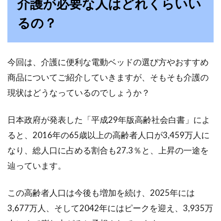
介護が必要な人はどれくらいい
ラーボックスは、頑丈で使い勝手が良いためと
るの？
ても便利です...
今回は、介護に便利な電動ベッドの選び方やおすすめ
ベッドマットレスの買い替え時期っ
商品についてご紹介していきますが、そもそも介護の
ていつ！？買い替えの目安
現状はどうなっているのでしょうか？
ベッドのマットレスは長く使うことができるも
のですよね。とはいっても、買い替え時期はや
日本政府が発表した「平成29年版高齢社会白書」によ
はりあり...
ると、2016年の65歳以上の高齢者人口が3,459万人に
なり、総人口に占める割合も27.3％と、上昇の一途を
辿っています。
お洒落な快眠生活を！ロフトベッド
にはマットレスがおすすめ
この高齢者人口は今後も増加を続け、2025年には
3,677万人、そして2042年にはピークを迎え、3,935万
ベッド下を自分のセンスで自由自在にアレンジ