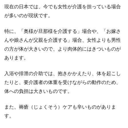
カビは、黒く目立ってしまい見た目が悪く、お
現在の日本では、今でも女性が介護を担っている場合
客を招きにく...
が多いのが現状です。
特に、「奥様が旦那様を介護する」場合や、「お嫁さ
エアーベッドのおすすめ8選！通販
んや娘さんが父親を介護する」場合、女性よりも男性
で人気なものを厳選
の方が体が大きいので、より肉体的にはきついものが
あります。
エアーベッドは、来客時から災害時、アウトド
アシーンなどとさまざまな場面で活躍する人気
のアイテムです。...
入浴や排泄の介助では、抱きかかえたり、体を起こし
たりと、要介護者の体重を受けながらの動作のため、
体への負担は大きいものです。
ベッドを天井に収納すると圧迫感が
また、褥瘡（じょくそう）ケアも辛いものがありま
ないすっきり空間に早変り
す。
何もない部屋はとても広く見えるのに、家具な