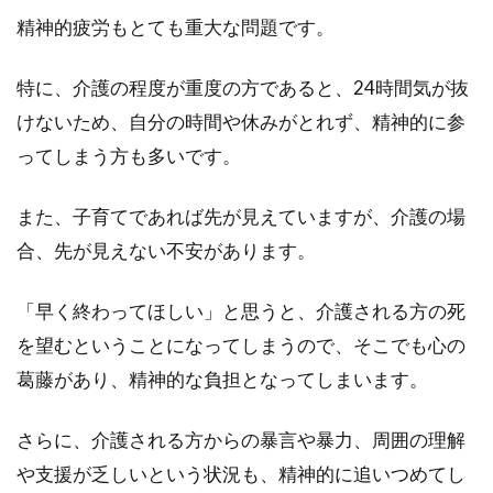
屋にしてみたい！って方、いらっしゃいますよ
精神的疲労もとても重大な問題です。
ね。女性...
特に、介護の程度が重度の方であると、24時間気が抜
けないため、自分の時間や休みがとれず、精神的に参
ベッドマットレスを購入する人にお
ってしまう方も多いです。
すすめのスプリングコイル
また、子育てであれば先が見えていますが、介護の場
ベッドマットレスは、高さや厚みがある分、寝
合、先が見えない不安があります。
心地がとても良いですよね。特にスプリングコ
イルのベ...
「早く終わってほしい」と思うと、介護される方の死
を望むということになってしまうので、そこでも心の
葛藤があり、精神的な負担となってしまいます。
さらに、介護される方からの暴言や暴力、周囲の理解
や支援が乏しいという状況も、精神的に追いつめてし