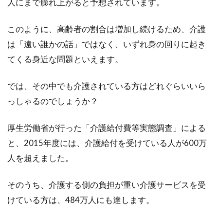
人にまで膨れ上がると予想されています。
できるロフトベッド。ロフトベッドにマットレ
スを敷くこ...
このように、高齢者の割合は増加し続けるため、介護
は「遠い誰かの話」ではなく、いずれ身の回りに起き
てくる身近な問題といえます。
冷蔵庫の下に保護シートを敷こう！
マットの下に敷く物は？
では、その中でも介護されている方はどれぐらいいら
っしゃるのでしょうか？
フローリング床はいつの間にか家具の引きずり
や、物を落としたことでキズがついたり、食べ
こぼしなどの汚れ...
厚生労働省が行った「介護給付費等実態調査」による
と、2015年度には、介護給付を受けている人が600万
人を超えました。
それってホント？ベッドの色が
そのうち、介護する側の負担が重い介護サービスを受
「黒」だと風水ではよくない？
けている方は、484万人にも達します。
インテリア雑誌に載っているようなスタイリッ