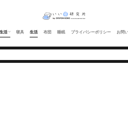
生活
寝具
生活
布団
睡眠
プライバシーポリシー
お問
インテリア・家具
暮らし
照明
キッチン