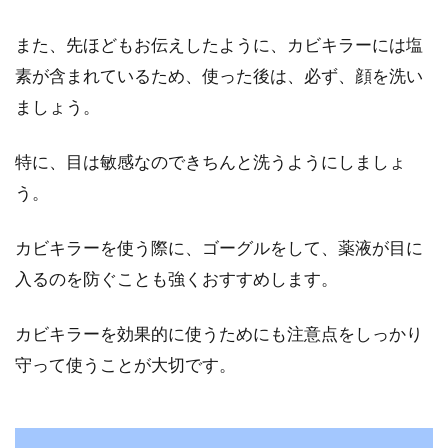
しかして分解掃除できる？
また、先ほどもお伝えしたように、カビキラーには塩
素が含まれているため、使った後は、必ず、顔を洗い
全自動洗濯機って長年使っていると、細かいと
ころが汚れてしまいますよね。手の届く場所な
ましょう。
ら良いの...
特に、目は敏感なのできちんと洗うようにしましょ
う。
寝室のベッドをメインにしたインテ
カビキラーを使う際に、ゴーグルをして、薬液が目に
リアコーディネート
入るのを防ぐことも強くおすすめします。
寝室は1日の疲れを取る大切な空間です。そん
な疲れを取ることが出来る、ベッドをメインに
カビキラーを効果的に使うためにも注意点をしっかり
したイン...
守って使うことが大切です。
人気のインテリア！北欧テイストな