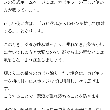
女性の一人暮らし、寂しい気持ちを
ンの公式ホームページには、カビキラーの正しい使い
和らげるには？
方が載っています。
一人暮らしを続けていると、ふと寂しい気持ち
正しい使い方は、「カビ汚れから15センチ離して噴射
に襲われることはありませんか？寒い時期には
する。」とあります。
人肌が恋...
このとき、薬液が跳ね返ったり、垂れてきた薬液が肌
に付いてしまうと大変なので、顔から上の壁などには
旅行気分？お洒落なインテリアで
噴射しないよう注意しましょう。
「リビング」を海外風に！
顔より上の部分のカビを除去したい場合は、カビキラ
最近、「リビングの雰囲気がマンネリ化してき
ーを柄の付いたスポンジなどに噴射し、塗り広げま
た」という方はいませんか？そんなときは、毎
す。
日が...
こうすることで、薬液が垂れ落ちることを防ぎます。
その後、数分置き、シャワーで薬液を十分に洗い流し