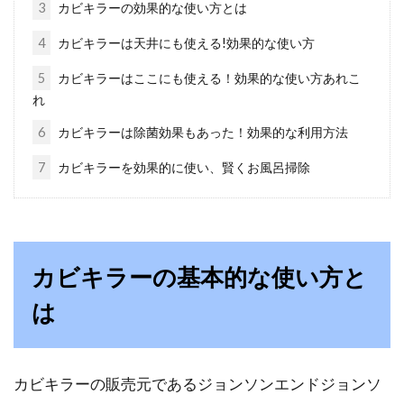
インテリアには観葉植物！初心者が
3
カビキラーの効果的な使い方とは
育てやすい種類を紹介
4
カビキラーは天井にも使える!効果的な使い方
5
カビキラーはここにも使える！効果的な使い方あれこ
仕事や勉強などで疲れていても、植物を見ると
れ
「癒される」という人は多いのではないでしょ
うか。観...
6
カビキラーは除菌効果もあった！効果的な利用方法
7
カビキラーを効果的に使い、賢くお風呂掃除
一人暮らしで照明が切れた！どうや
って交換したらいいの！？
カビキラーの基本的な使い方と
初めての一人暮らしで、突然、照明が切れ
た！！不動産屋さんに電話すればいいの！？賃
は
貸だから自分...
カビキラーの販売元であるジョンソンエンドジョンソ