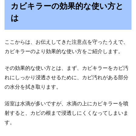
カビキラーの効果的な使い方と
子供部屋コーデのコツ
は
近年、北欧テイストのインテリアが幅広い世代
に人気です。ナチュラルテイストなインテリア
コー...
ここからは、お伝えしてきた注意点を守ったうえで、
カビキラーのより効果的な使い方をご紹介します。
掃除のやる気が出ないとき効果的な
その効果的な使い方とは、まず、カビキラーをカビ汚
方法！音楽は関係ある！？
れにしっかり浸透させるために、カビ汚れがある部分
の水分を拭き取ります。
掃除が苦手だって人は、実は驚くほど多いので
す。しかし、掃除をしていない、散らかった、
浴室は水滴が多いですが、水滴の上にカビキラーを噴
ホコリまみれ...
射すると、カビの根まで浸透しにくくなってしまいま
す。
こたつ修理に自分でチャレンジ！温