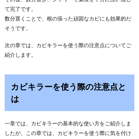
夜、カーテンを開けて寝るときの効
て完了です。
果は？体内時計を整えよう
数分置くことで、根の張った頑固なカビにも効果的だ
寝室用に人気の遮光カーテンですが、朝になっ
そうです。
ても全く光が入らないので、体は朝が来たこと
に気がつかず、体...
次の章では、カビキラーを使う際の注意点についてご
紹介します。
海外風おしゃれなベッドルームにす
るにはどうしたらいいの？
カビキラーを使う際の注意点と
海外ドラマに出てくるような、おしゃれなベッ
は
ドルームに憧れませんか？海外のベッドって、
どうして...
一章では、カビキラーの基本的な使い方をご紹介しま
したが、この章では、カビキラーを使う際に気を付け
見る間に壁の修復ができる！修正テ