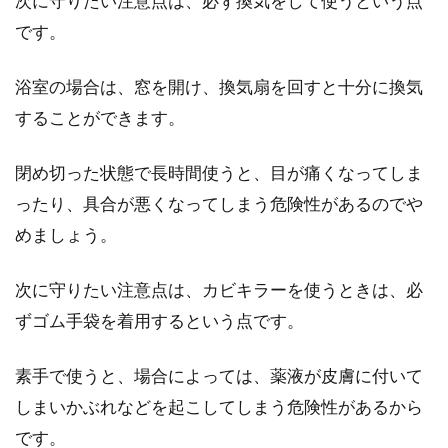
次に守りたい注意点は、必ず換気をして使うという点
タペストリーの飾り方
です。
部屋のイメージを変えようと思ったら模様替え
浴室の場合は、窓を開け、換気扇を回すと十分に換気
を思い浮かべる方が多いかと思います。しか
することができます。
し、模...
閉め切った状態で長時間使うと、目が痛くなってしま
ったり、具合が悪くなってしまう危険性があるのでや
ユニットバス賃貸でも出来るインテ
めましょう。
リアにこだわった空間作り
次に守りたい注意点は、カビキラーを使うときは、必
賃貸物件を選ぶとき、ユニットバスはトイレと
ずゴム手袋を着用するという点です。
一緒だから嫌だと除外していませんか？実はユ
ニットバ...
素手で使うと、場合によっては、薬液が皮膚に付いて
しまいかぶれなどを起こしてしまう危険性があるから
です。
全自動洗濯機の掃除の方法って？も