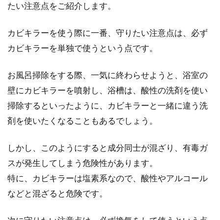
たい注意点をご紹介します。
ープを使って直す方法とは
カビキラーを使う際に一番、守りたい注意点は、必ず
カレンダーを貼ろうとして壁の間違った位置に
カビキラーを単独で使うという点です。
画鋲の穴を開けてしまったり、思わぬことでで
きてしまった穴を...
お風呂掃除をする際、一気に終わらせようと、浴室の
壁にカビキラーを噴射し、浴槽は、酸性の洗剤を使い
掃除するといったように、カビキラーと一緒に違う洗
新築の床材をウォールナットに！特
剤を使いたくなることもあるでしょう。
徴や日常のお手入れ法は？
しかし、このようにすると成分同士が混ざり、有毒ガ
新築の床に無垢材を検討されている方は多いか
スが発生してしまう危険性があります。
と思います。安心感や癒しを感じる木の感触が
魅力的で...
特に、カビキラーは塩素系なので、酸性やアルコール
などと混ざると危険です。
壁に飾れば部屋が劇的に変わる！！