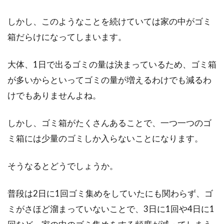
2DKのアパートは、単身者や若い世代のカップ
ルに人気のある間取りです。しかしながら、部
しかし、このようなことを続けていては家の中がゴミ
屋...
箱だらけになってしまいます。
大体、1日で出るゴミの量は決まっているため、ゴミ箱
勉強机の蛍光灯の32wに関する問題
が多いからといってゴミの量が増えるわけでも減るわ
点を探る！規格を知ろう
けでもありませんよね。
勉強机の蛍光灯がチカチカし始めたら、交換す
しかし、ゴミ箱がたくさんあることで、一つ一つのゴ
る必要があります。その場合には、蛍光灯の規
ミ箱には少量のゴミしか入らないことになります。
格を知っ...
そうなるとどうでしょうか。
蛍光灯の交換時期はいつ？蛍光灯の
普段は2日に1回ゴミ集めをしていたにも関わらず、ゴ
切れるサインを見逃さない
ミがさほど溜まっていないことで、3日に1回や4日に1