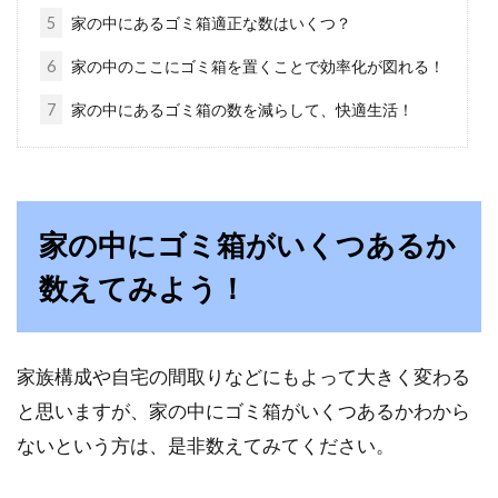
5
家の中にあるゴミ箱適正な数はいくつ？
学生の一人暮らしや社会人の一人暮らしの場合
に選ぶことが多い1K。決して広くはなくても、
6
家の中のここにゴミ箱を置くことで効率化が図れる！
季節に...
7
家の中にあるゴミ箱の数を減らして、快適生活！
部屋を片付けるのが苦手な人必見！
綺麗に保つコツ！
家の中にゴミ箱がいくつあるか
いくら部屋の掃除をしても、すぐに散らかって
数えてみよう！
しまう。急な来客に大慌て！そんな人も少なく
ない...
家族構成や自宅の間取りなどにもよって大きく変わる
と思いますが、家の中にゴミ箱がいくつあるかわから
トイレなどの照明をペンダントライ
ないという方は、是非数えてみてください。
トに！選ぶ時のポイント！