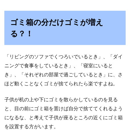
フラットなデザインでインテリアの邪魔をしな
いので、玄関や廊下の照明に使用されることの
多いダウンライト...
ゴミ箱の分だけゴミが増え
る？！
畳の上にベッドを置きたい！カビの
対策になる！？
「リビングのソファでくつろいでいるとき」、「ダイ
ニングで食事をしているとき」、「寝室にいると
賃貸やお家の和室の畳の上にベッドを置きたい
き」、「それぞれの部屋で過ごしているとき」に、さ
と思っている人は、意外に多くいます。しか
し、実際に...
ほど動くことなくゴミが捨てられたら楽ですよね。
子供が机の上や下にゴミを散らかしているのを見る
と、目の前にゴミ箱を置けば自分で捨ててくれるよう
2DKのインテリア選び！狭いアパー
になるな、と考えて子供が座るところの近くにゴミ箱
ト暮らしの場合どうする？
を設置する方がいます。