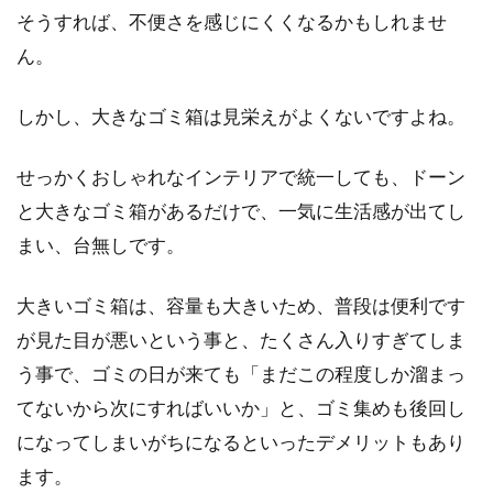
パッチワークは複数の布を継ぎ合わせて作られ
そうすれば、不便さを感じにくくなるかもしれませ
ています。そのパッチワークを使用して作られ
ん。
たパッチ...
しかし、大きなゴミ箱は見栄えがよくないですよね。
全自動洗濯機の蛇口を開けっ放しに
せっかくおしゃれなインテリアで統一しても、ドーン
すると思わぬ事故に！？
と大きなゴミ箱があるだけで、一気に生活感が出てし
まい、台無しです。
全自動洗濯機の蛇口は開けっ放しにしてます
か？それとも閉めていますか？開けっ放しの方
大きいゴミ箱は、容量も大きいため、普段は便利です
も閉め...
が見た目が悪いという事と、たくさん入りすぎてしま
う事で、ゴミの日が来ても「まだこの程度しか溜まっ
てないから次にすればいいか」と、ゴミ集めも後回し
カーテンの重りはアレンジ可能！楽
になってしまいがちになるといったデメリットもあり
しく実用的に付けてみよう
ます。