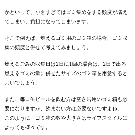
皆さんの家のカーテンには、重りを付けていま
かといって、小さすぎてはゴミ集めをする頻度が増え
すか？そもそも、カーテンの重りってどんなも
のか、どう使...
てしまい、負担になってしまいます。
そこで例えば、燃えるゴミ用のゴミ箱の場合、ゴミ収
カーテンは通販で購入！おしゃれな
集の頻度と併せて考えてみましょう。
おすすめカーテンを紹介
燃えるごみの収集日は2日に1回の場合は、2日で出る
カーテンは、お部屋の中で大きな面積を占める
燃えるゴミの量に併せたサイズのゴミ箱を用意すると
ため、そのデザインにはこだわりたいところで
よいでしょう。
す。また...
また、毎日缶ビールを飲む方は空き缶用のゴミ箱も必
要になりますが、飲まない方は必要ないですよね。
ダウンライトをLEDに！ペンダント
このように、ゴミ箱の数や大きさはライフスタイルに
ライトに交換可能？！
よっても様々です。