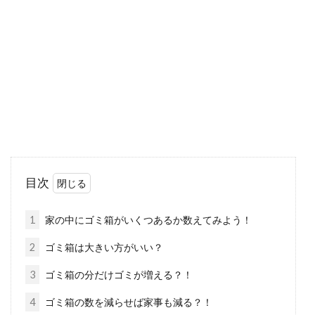
オフィスでよく見かける、レバーを上げ下げす
ると座面の高さが変わる椅子、ありますよね。
便利...
キッチンをおしゃれに見せる！一人
暮らしでも真似できるコツ
おしゃれですっきりとした印象のキッチンに
目次
は、誰もが憧れますよね。しかし一人暮らしの
場合は、手...
1
家の中にゴミ箱がいくつあるか数えてみよう！
2
ゴミ箱は大きい方がいい？
1Kの一人暮らしにおすすめのインテ
3
ゴミ箱の分だけゴミが増える？！
リア！便利なこたつを活用
4
ゴミ箱の数を減らせば家事も減る？！