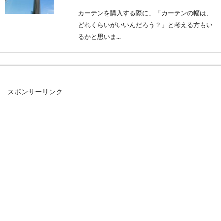
カーテンを購入する際に、「カーテンの幅は、
どれくらいがいいんだろう？」と考える方もい
るかと思いま...
エアコンの除湿が効かない？お布団
スポンサーリンク
の湿気を除去する方法！
エアコンの除湿が効かない。などと思うことは
ないでしょうか。そもそもエアコンの除湿機能
と冷房機...
オフィスの椅子、油圧式やガス圧式
タイプ別の故障と修理