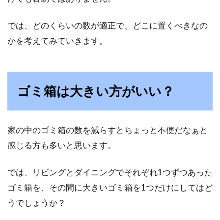
キッチンに設置する収納棚は、収納力やデザイ
ン性、使いやすさなどさまざまなポイントを加
では、どのくらいの数が適正で、どこに置くべきなの
味して選ぶ必...
かを考えてみていきます。
洗剤に使用期限はあるの？使ってい
ゴミ箱は大きい方がいい？
ない洗剤はまだ使えるのか
食べ物には消費期限と賞味期限があります。そ
家の中のゴミ箱の数を減らすとちょっと不便だなぁと
れぞれ安全に食べられる期限と、美味しく食べ
られ...
感じる方も多いと思います。
では、リビングとダイニングでそれぞれ1つずつあった
ゴミ箱を、その間に大きいゴミ箱を1つだけにしてはど
パッチワークソファはインテリアア
うでしょうか？
イテムとしての魅力大！