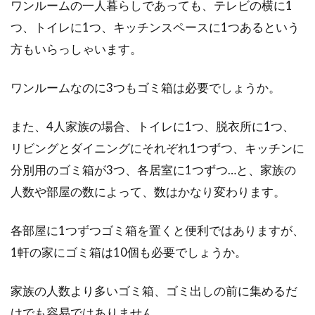
ワンルームの一人暮らしであっても、テレビの横に1
家のトイレは毎日使いますよね！トイレは、一
つ、トイレに1つ、キッチンスペースに1つあるという
般的に他の部屋よりも狭いですが、狭いからこ
方もいらっしゃいます。
そ思い切...
ワンルームなのに3つもゴミ箱は必要でしょうか。
ソファーのカバーがずれない！画期
また、4人家族の場合、トイレに1つ、脱衣所に1つ、
的な方法とは！？
リビングとダイニングにそれぞれ1つずつ、キッチンに
分別用のゴミ箱が3つ、各居室に1つずつ…と、家族の
お家にソファーがあるというご家庭は多いので
はないでしょうか。そして、ソファーがあるお
人数や部屋の数によって、数はかなり変わります。
家に共通...
各部屋に1つずつゴミ箱を置くと便利ではありますが、
1軒の家にゴミ箱は10個も必要でしょうか。
通販で人気のキッチン収納棚を紹
家族の人数より多いゴミ箱、ゴミ出しの前に集めるだ
介！おしゃれな収納棚を厳選
けでも容易ではありません。