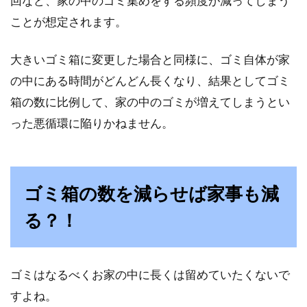
回など、家の中のゴミ集めをする頻度が減ってしまう
スイッチを入れても、蛍光灯が急につかなくな
ことが想定されます。
っていると、大変不便さを感じます。蛍光灯の
交換時期...
大きいゴミ箱に変更した場合と同様に、ゴミ自体が家
の中にある時間がどんどん長くなり、結果としてゴミ
箱の数に比例して、家の中のゴミが増えてしまうとい
った悪循環に陥りかねません。
ゴミ箱の数を減らせば家事も減
る？！
ゴミはなるべくお家の中に長くは留めていたくないで
すよね。